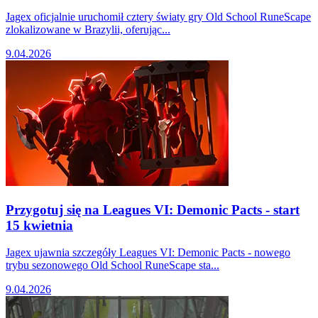
Jagex oficjalnie uruchomił cztery światy gry Old School RuneScape
zlokalizowane w Brazylii, oferując...
9.04.2026
Przygotuj się na Leagues VI: Demonic Pacts - start
15 kwietnia
Jagex ujawnia szczegóły Leagues VI: Demonic Pacts - nowego
trybu sezonowego Old School RuneScape sta...
9.04.2026