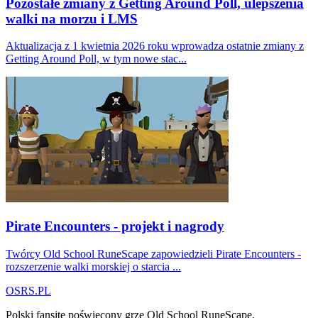
Pozostałe zmiany z Getting Around Poll, ulepszenia
walki na morzu i LMS
Aktualizacja z 1 kwietnia 2026 roku wprowadza ostatnie zmiany z
Getting Around Poll, w tym nowe stac...
Pirate Encounters - projekt i nagrody
Twórcy Old School RuneScape zapowiedzieli Pirate Encounters -
rozszerzenie walki morskiej o starcia ...
OSRS.
P
L
Polski fansite poświęcony grze Old School RuneScape.