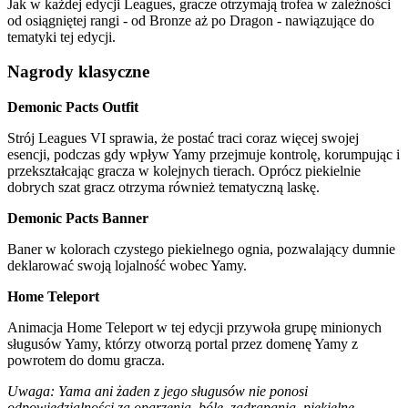
Jak w każdej edycji Leagues, gracze otrzymają trofea w zależności
od osiągniętej rangi - od Bronze aż po Dragon - nawiązujące do
tematyki tej edycji.
Nagrody klasyczne
Demonic Pacts Outfit
Strój Leagues VI sprawia, że postać traci coraz więcej swojej
esencji, podczas gdy wpływ Yamy przejmuje kontrolę, korumpując i
przekształcając gracza w kolejnych tierach. Oprócz piekielnie
dobrych szat gracz otrzyma również tematyczną laskę.
Demonic Pacts Banner
Baner w kolorach czystego piekielnego ognia, pozwalający dumnie
deklarować swoją lojalność wobec Yamy.
Home Teleport
Animacja Home Teleport w tej edycji przywoła grupę minionych
sługusów Yamy, którzy otworzą portal przez domenę Yamy z
powrotem do domu gracza.
Uwaga: Yama ani żaden z jego sługusów nie ponosi
odpowiedzialności za oparzenia, bóle, zadrapania, piekielne