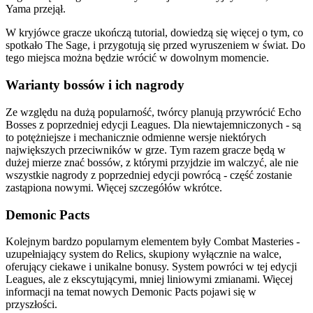
Yama przejął.
W kryjówce gracze ukończą tutorial, dowiedzą się więcej o tym, co
spotkało The Sage, i przygotują się przed wyruszeniem w świat. Do
tego miejsca można będzie wrócić w dowolnym momencie.
Warianty bossów i ich nagrody
Ze względu na dużą popularność, twórcy planują przywrócić Echo
Bosses z poprzedniej edycji Leagues. Dla niewtajemniczonych - są
to potężniejsze i mechanicznie odmienne wersje niektórych
największych przeciwników w grze. Tym razem gracze będą w
dużej mierze znać bossów, z którymi przyjdzie im walczyć, ale nie
wszystkie nagrody z poprzedniej edycji powrócą - część zostanie
zastąpiona nowymi. Więcej szczegółów wkrótce.
Demonic Pacts
Kolejnym bardzo popularnym elementem były Combat Masteries -
uzupełniający system do Relics, skupiony wyłącznie na walce,
oferujący ciekawe i unikalne bonusy. System powróci w tej edycji
Leagues, ale z ekscytującymi, mniej liniowymi zmianami. Więcej
informacji na temat nowych Demonic Pacts pojawi się w
przyszłości.