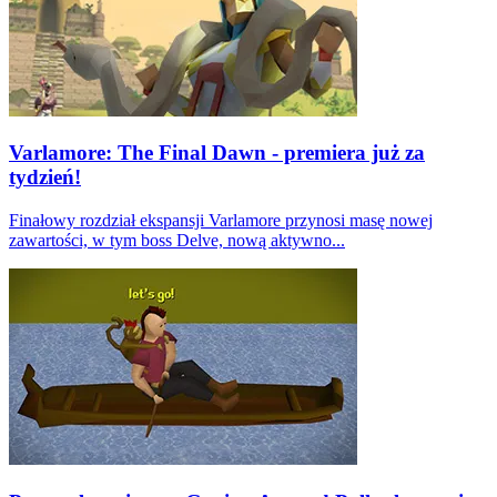
Varlamore: The Final Dawn - premiera już za
tydzień!
Finałowy rozdział ekspansji Varlamore przynosi masę nowej
zawartości, w tym boss Delve, nową aktywno...