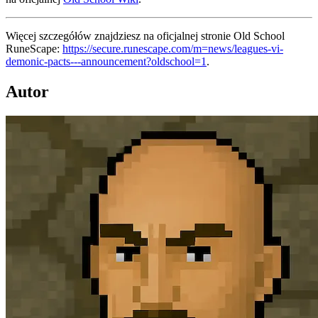
Więcej szczegółów znajdziesz na oficjalnej stronie Old School
RuneScape:
https://secure.runescape.com/m=news/leagues-vi-
demonic-pacts---announcement?oldschool=1
.
Autor