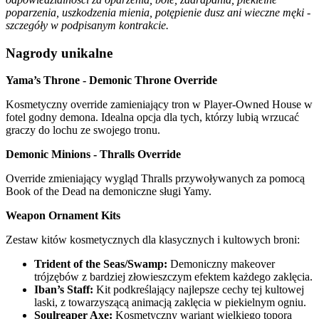
poparzenia, uszkodzenia mienia, potępienie dusz ani wieczne męki -
szczegóły w podpisanym kontrakcie.
Nagrody unikalne
Yama’s Throne - Demonic Throne Override
Kosmetyczny override zamieniający tron w Player-Owned House w
fotel godny demona. Idealna opcja dla tych, którzy lubią wrzucać
graczy do lochu ze swojego tronu.
Demonic Minions - Thralls Override
Override zmieniający wygląd Thralls przywoływanych za pomocą
Book of the Dead na demoniczne sługi Yamy.
Weapon Ornament Kits
Zestaw kitów kosmetycznych dla klasycznych i kultowych broni:
Trident of the Seas/Swamp:
Demoniczny makeover
trójzębów z bardziej złowieszczym efektem każdego zaklęcia.
Iban’s Staff:
Kit podkreślający najlepsze cechy tej kultowej
laski, z towarzyszącą animacją zaklęcia w piekielnym ogniu.
Soulreaper Axe:
Kosmetyczny wariant wielkiego topora