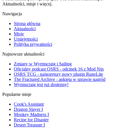
Aktualności, misje i więcej.
Nawigacja
Strona główna
Aktualności
Misje
Umiejętności
Polityka prywatności
Najnowsze aktualności
Zmiany w Wyrmscraig i Sailing
Oficjalny podcast OSRS - odcinek 16 z Mod Nin
OSRS TCG - najgorętszy nowy plugin RuneLite
The Fractured Archive - ankieta w sprawie nagród
Wyrmscraig jest już dostępny!
Popularne misje
Cook's Assistant
Dragon Slayer I
Monkey Madness I
Recipe for Disaster
Desert Treasure I