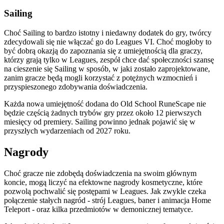
Sailing
Choć Sailing to bardzo istotny i niedawny dodatek do gry, twórcy
zdecydowali się nie włączać go do Leagues VI. Choć mogłoby to
być dobrą okazją do zapoznania się z umiejętnością dla graczy,
którzy grają tylko w Leagues, zespół chce dać społeczności szansę
na cieszenie się Sailing w sposób, w jaki zostało zaprojektowane,
zanim gracze będą mogli korzystać z potężnych wzmocnień i
przyspieszonego zdobywania doświadczenia.
Każda nowa umiejętność dodana do Old School RuneScape nie
będzie częścią żadnych trybów gry przez około 12 pierwszych
miesięcy od premiery. Sailing powinno jednak pojawić się w
przyszłych wydarzeniach od 2027 roku.
Nagrody
Choć gracze nie zdobędą doświadczenia na swoim głównym
koncie, mogą liczyć na efektowne nagrody kosmetyczne, które
pozwolą pochwalić się postępami w Leagues. Jak zwykle czeka
połączenie stałych nagród - strój Leagues, baner i animacja Home
Teleport - oraz kilka przedmiotów w demonicznej tematyce.