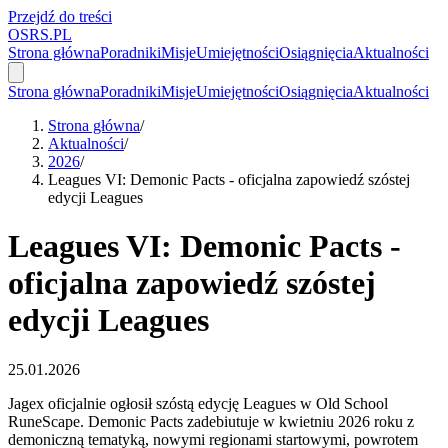
Przejdź do treści
OSRS.
P
L
Strona główna
Poradniki
Misje
Umiejętności
Osiągnięcia
Aktualności
Strona główna
Poradniki
Misje
Umiejętności
Osiągnięcia
Aktualności
Strona główna
/
Aktualności
/
2026
/
Leagues VI: Demonic Pacts - oficjalna zapowiedź szóstej
edycji Leagues
Leagues VI: Demonic Pacts -
oficjalna zapowiedź szóstej
edycji Leagues
25.01.2026
Jagex oficjalnie ogłosił szóstą edycję Leagues w Old School
RuneScape. Demonic Pacts zadebiutuje w kwietniu 2026 roku z
demoniczną tematyką, nowymi regionami startowymi, powrotem