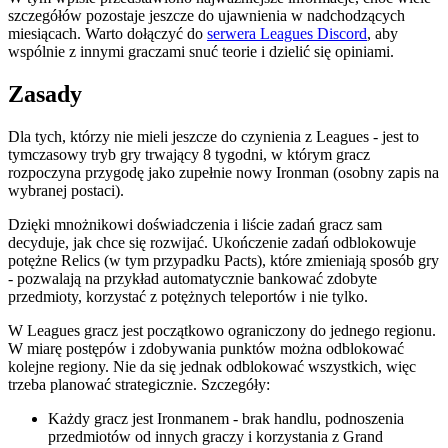
szczegółów pozostaje jeszcze do ujawnienia w nadchodzących
miesiącach. Warto dołączyć do
serwera Leagues Discord
, aby
wspólnie z innymi graczami snuć teorie i dzielić się opiniami.
Zasady
Dla tych, którzy nie mieli jeszcze do czynienia z Leagues - jest to
tymczasowy tryb gry trwający 8 tygodni, w którym gracz
rozpoczyna przygodę jako zupełnie nowy Ironman (osobny zapis na
wybranej postaci).
Dzięki mnożnikowi doświadczenia i liście zadań gracz sam
decyduje, jak chce się rozwijać. Ukończenie zadań odblokowuje
potężne Relics (w tym przypadku Pacts), które zmieniają sposób gry
- pozwalają na przykład automatycznie bankować zdobyte
przedmioty, korzystać z potężnych teleportów i nie tylko.
W Leagues gracz jest początkowo ograniczony do jednego regionu.
W miarę postępów i zdobywania punktów można odblokować
kolejne regiony. Nie da się jednak odblokować wszystkich, więc
trzeba planować strategicznie. Szczegóły:
Każdy gracz jest Ironmanem - brak handlu, podnoszenia
przedmiotów od innych graczy i korzystania z Grand