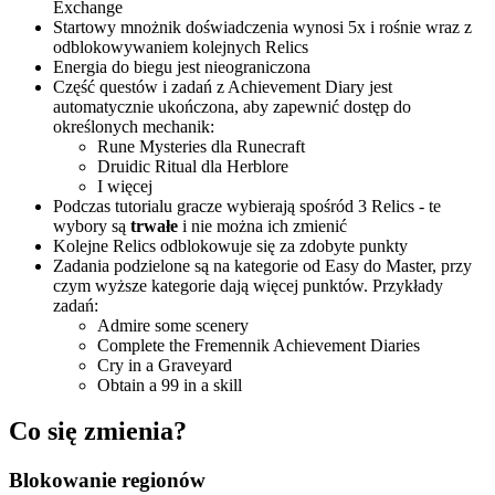
Exchange
Startowy mnożnik doświadczenia wynosi 5x i rośnie wraz z
odblokowywaniem kolejnych Relics
Energia do biegu jest nieograniczona
Część questów i zadań z Achievement Diary jest
automatycznie ukończona, aby zapewnić dostęp do
określonych mechanik:
Rune Mysteries dla Runecraft
Druidic Ritual dla Herblore
I więcej
Podczas tutorialu gracze wybierają spośród 3 Relics - te
wybory są
trwałe
i nie można ich zmienić
Kolejne Relics odblokowuje się za zdobyte punkty
Zadania podzielone są na kategorie od Easy do Master, przy
czym wyższe kategorie dają więcej punktów. Przykłady
zadań:
Admire some scenery
Complete the Fremennik Achievement Diaries
Cry in a Graveyard
Obtain a 99 in a skill
Co się zmienia?
Blokowanie regionów