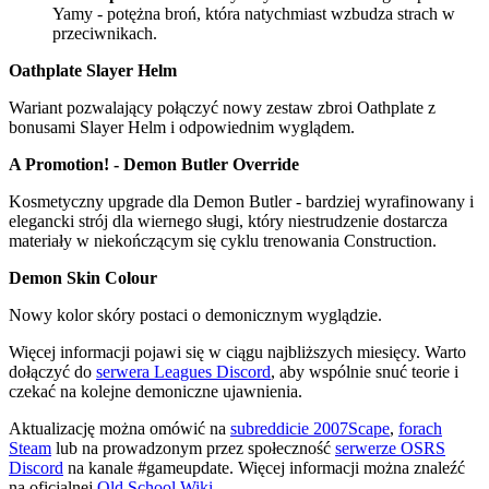
Yamy - potężna broń, która natychmiast wzbudza strach w
przeciwnikach.
Oathplate Slayer Helm
Wariant pozwalający połączyć nowy zestaw zbroi Oathplate z
bonusami Slayer Helm i odpowiednim wyglądem.
A Promotion! - Demon Butler Override
Kosmetyczny upgrade dla Demon Butler - bardziej wyrafinowany i
elegancki strój dla wiernego sługi, który niestrudzenie dostarcza
materiały w niekończącym się cyklu trenowania Construction.
Demon Skin Colour
Nowy kolor skóry postaci o demonicznym wyglądzie.
Więcej informacji pojawi się w ciągu najbliższych miesięcy. Warto
dołączyć do
serwera Leagues Discord
, aby wspólnie snuć teorie i
czekać na kolejne demoniczne ujawnienia.
Aktualizację można omówić na
subreddicie 2007Scape
,
forach
Steam
lub na prowadzonym przez społeczność
serwerze OSRS
Discord
na kanale #gameupdate. Więcej informacji można znaleźć
na oficjalnej
Old School Wiki
.