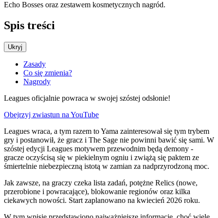
Echo Bosses oraz zestawem kosmetycznych nagród.
Spis treści
Ukryj
Zasady
Co się zmienia?
Nagrody
Leagues oficjalnie powraca w swojej szóstej odsłonie!
Obejrzyj zwiastun na YouTube
Leagues wraca, a tym razem to Yama zainteresował się tym trybem
gry i postanowił, że gracz i The Sage nie powinni bawić się sami. W
szóstej edycji Leagues motywem przewodnim będą demony -
gracze oczyścisą się w piekielnym ogniu i zwiążą się paktem ze
śmiertelnie niebezpieczną istotą w zamian za nadprzyrodzoną moc.
Jak zawsze, na graczy czeka lista zadań, potężne Relics (nowe,
przerobione i powracające), blokowanie regionów oraz kilka
ciekawych nowości. Start zaplanowano na kwiecień 2026 roku.
W tym wpisie przedstawiono najważniejsze informacje, choć wiele