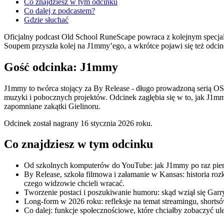
Co znajdziesz w tym odcinku
Co dalej z podcastem?
Gdzie słuchać
Oficjalny podcast Old School RuneScape powraca z kolejnym specjal
Soupem przyszła kolej na J1mmy’ego, a wkrótce pojawi się też odci
Gość odcinka: J1mmy
J1mmy to twórca stojący za By Release - długo prowadzoną serią OS
muzyki i pobocznych projektów. Odcinek zagłębia się w to, jak J1mm
zapomniane zakątki Gielinoru.
Odcinek został nagrany 16 stycznia 2026 roku.
Co znajdziesz w tym odcinku
Od szkolnych komputerów do YouTube: jak J1mmy po raz pierws
By Release, szkoła filmowa i załamanie w Kansas: historia rozk
czego widzowie chcieli wracać.
Tworzenie postaci i poszukiwanie humoru: skąd wziął się Garry G
Long-form w 2026 roku: refleksje na temat streamingu, shorts
Co dalej: funkcje społecznościowe, które chciałby zobaczyć u