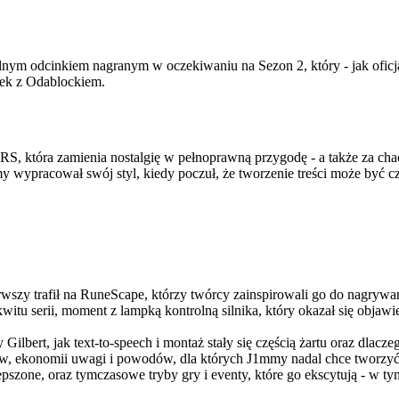
nym odcinkiem nagranym w oczekiwaniu na Sezon 2, który - jak oficj
nek z Odablockiem.
RS, która zamienia nostalgię w pełnoprawną przygodę - a także za ch
y wypracował swój styl, kiedy poczuł, że tworzenie treści może być c
zy trafił na RuneScape, którzy twórcy zainspirowali go do nagrywani
witu serii, moment z lampką kontrolną silnika, który okazał się objawi
ilbert, jak text-to-speech i montaż stały się częścią żartu oraz dlacz
ów, ekonomii uwagi i powodów, dla których J1mmy nadal chce tworzyć f
lepszone, oraz tymczasowe tryby gry i eventy, które go ekscytują - 