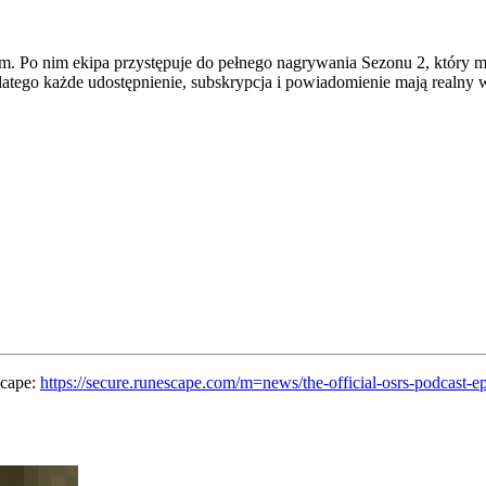
. Po nim ekipa przystępuje do pełnego nagrywania Sezonu 2, który ma 
latego każde udostępnienie, subskrypcja i powiadomienie mają realny 
Scape:
https://secure.runescape.com/m=news/the-official-osrs-podcast