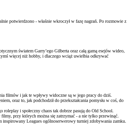
alnie potwierdzono - właśnie wkroczył w fazę nagrań. Po rozmowie z
aotycznym światem Garry’ego Gilberta oraz całą gamą esejów wideo,
zymś więcej niż hobby, i dlaczego wciąż uwielbia odkrywać
a filmów i jak te wpływy widoczne są w jego pracy do dziś.
eniem, oraz to, jak podchodził do przekształcania pomysłu w coś, do
ego roleplay i społeczny chaos tak dobrze pasują do Old School.
ilmy, przy których można się zatrzymać - a nie tylko przewinąć.
w tym inspirowany Leagues ogólnoserwerowy turniej zdobywania zamku.