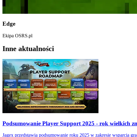
Edge
Ekipa OSRS.pl
Inne aktualności
Podsumowanie Player Support 2025 - rok wielkich z
Jagex przedstawia podsumowanie roku 2025 w zakresie wsparcia grac