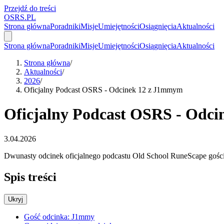
Przejdź do treści
OSRS.
P
L
Strona główna
Poradniki
Misje
Umiejętności
Osiągnięcia
Aktualności
Strona główna
Poradniki
Misje
Umiejętności
Osiągnięcia
Aktualności
Strona główna
/
Aktualności
/
2026
/
Oficjalny Podcast OSRS - Odcinek 12 z J1mmym
Oficjalny Podcast OSRS - Odc
3.04.2026
Dwunasty odcinek oficjalnego podcastu Old School RuneScape gości J1
Spis treści
Ukryj
Gość odcinka: J1mmy