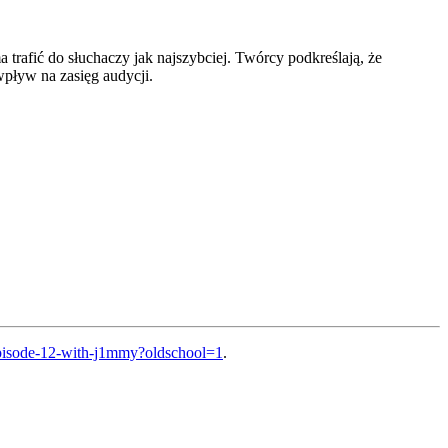
trafić do słuchaczy jak najszybciej. Twórcy podkreślają, że
wpływ na zasięg audycji.
-episode-12-with-j1mmy?oldschool=1
.