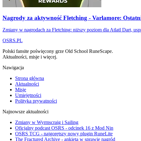
Nagrody za aktywność Fletching - Varlamore: Ostatni
Zmiany w nagrodach za Fletching: niższy poziom dla Atlatl Dart, uspr
OSRS.
P
L
Polski fansite poświęcony grze Old School RuneScape.
Aktualności, misje i więcej.
Nawigacja
Strona główna
Aktualności
Misje
Umiejętności
Polityka prywatności
Najnowsze aktualności
Zmiany w Wyrmscraig i Sailing
Oficjalny podcast OSRS - odcinek 16 z Mod Nin
OSRS TCG - najgorętszy nowy plugin RuneLite
The Fractured Archive - ankieta w sprawie nagród