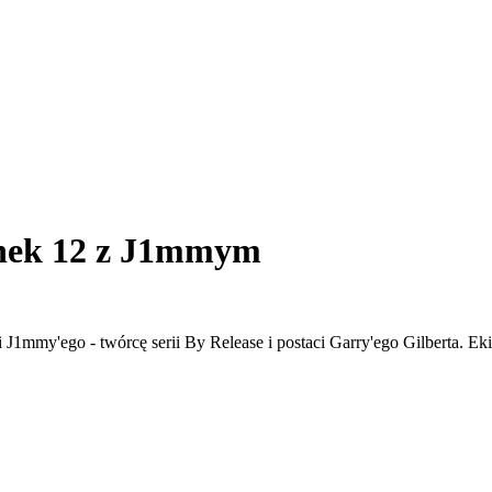
inek 12 z J1mmym
mmy'ego - twórcę serii By Release i postaci Garry'ego Gilberta. Ekip