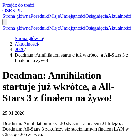
Przejdź do treści
OSRS.
P
L
Strona główna
Poradniki
Misje
Umiejętności
Osiągnięcia
Aktualności
Strona główna
Poradniki
Misje
Umiejętności
Osiągnięcia
Aktualności
Strona główna
/
Aktualności
/
2026
/
Deadman: Annihilation startuje już wkrótce, a All-Stars 3 z
finałem na żywo!
Deadman: Annihilation
startuje już wkrótce, a All-
Stars 3 z finałem na żywo!
25.01.2026
Deadman: Annihilation rusza 30 stycznia z finałem 21 lutego, a
Deadman: All-Stars 3 zakończy się stacjonarnym finałem LAN w
Chicago 20 czerwca.