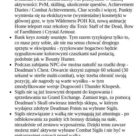
aktywności: PvM, skilling, ukończenie questów, Achievement
Diaries / Combat Achievements, Clue scrolls i więcej. Punkty
wymienia się na ekskluzywne (wymienialne) kosmetyki w
głównej grze, w tym Wilderness POH Kit, nową animację
Home teleport oraz rekolory dla Toxic Staff of the Dead, Bow
of Faerdhinen i Crystal Armour.
Bank keys zostały usunięte. Tym razem ryzykujesz tylko to,
co masz przy sobie, ale nie ma sensu chować drogiego
sprzętu w ekwipunku - ryzykowane bogactwo będzie
sygnalizowane kolorowymi czaszkami nad postacią,
podobnie jak w Bounty Hunter.
Podczas zabijania NPC-ów można natrafić na rzadki drop -
Deadman’s Chest. Otwarcie skrzyni zajmuje 60 sekund (30
sekund w strefie multi-combat), więc trzeba obronić swoją
pozycję, ale nagrody są warte wysiłku - w tym
zmodyfikowane wersje Dogsword i Thunder Khopesh.
Sigils nie są już losowymi dropami do kupowania i
sprzedawania na Grand Exchange. Zamiast tego, za pomocą
Deadman’s Skull otwierasz interfejs sklepu, w którym
wydajesz zdobyte Deadman Points na wybrane Sigils.
Sigils niezwiązane z walką nie wymagają już attuningu - po
odblokowaniu za punkty ich bonusy działają na stałe,
niezależnie od zestawu wyposażenia. Dzięki temu zawsze
możesz mieć aktywne wybrane Combat Sigils i nie być w
niekorzystnej sytuacji przed walką.