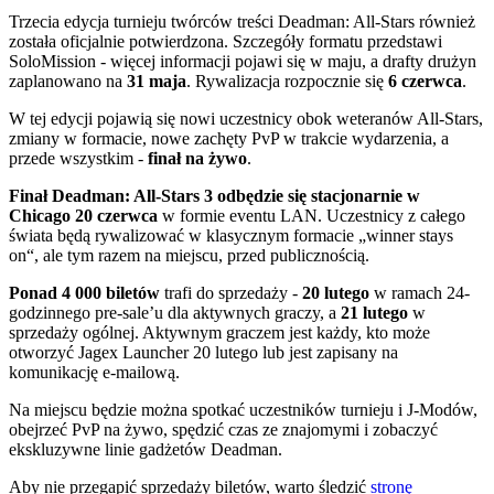
Trzecia edycja turnieju twórców treści Deadman: All-Stars również
została oficjalnie potwierdzona. Szczegóły formatu przedstawi
SoloMission - więcej informacji pojawi się w maju, a drafty drużyn
zaplanowano na
31 maja
. Rywalizacja rozpocznie się
6 czerwca
.
W tej edycji pojawią się nowi uczestnicy obok weteranów All-Stars,
zmiany w formacie, nowe zachęty PvP w trakcie wydarzenia, a
przede wszystkim -
finał na żywo
.
Finał Deadman: All-Stars 3 odbędzie się stacjonarnie w
Chicago 20 czerwca
w formie eventu LAN. Uczestnicy z całego
świata będą rywalizować w klasycznym formacie „winner stays
on“, ale tym razem na miejscu, przed publicznością.
Ponad 4 000 biletów
trafi do sprzedaży -
20 lutego
w ramach 24-
godzinnego pre-sale’u dla aktywnych graczy, a
21 lutego
w
sprzedaży ogólnej. Aktywnym graczem jest każdy, kto może
otworzyć Jagex Launcher 20 lutego lub jest zapisany na
komunikację e-mailową.
Na miejscu będzie można spotkać uczestników turnieju i J-Modów,
obejrzeć PvP na żywo, spędzić czas ze znajomymi i zobaczyć
ekskluzywne linie gadżetów Deadman.
Aby nie przegapić sprzedaży biletów, warto śledzić
stronę