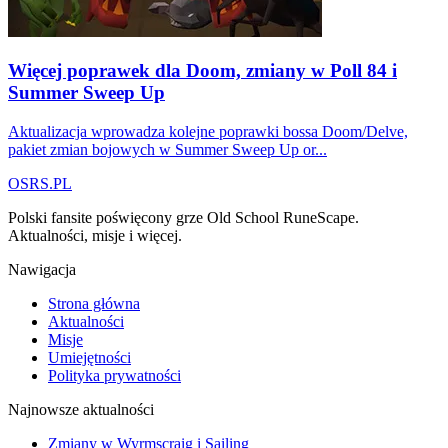
Więcej poprawek dla Doom, zmiany w Poll 84 i
Summer Sweep Up
Aktualizacja wprowadza kolejne poprawki bossa Doom/Delve,
pakiet zmian bojowych w Summer Sweep Up or...
OSRS.
P
L
Polski fansite poświęcony grze Old School RuneScape.
Aktualności, misje i więcej.
Nawigacja
Strona główna
Aktualności
Misje
Umiejętności
Polityka prywatności
Najnowsze aktualności
Zmiany w Wyrmscraig i Sailing