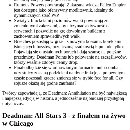
Ruinous Powers powracają! Zakazana wiedza Fallen Empire
jest dostępna jako ofensywny modlitewnik, idealny do
dynamicznych starć PvP.
Światy z bracketami poziomów walki powracają ze
zmienionymi zakresami, aby utrzymać aktywność na
serwerach i pozwolić na grę dowolnym buildem z
zachowaniem sprawiedliwych walk.
Breaches pozostają w grze - z nowymi bossami, korektami
istniejących bossów, przeliczoną rzadkością łupu i nie tylko.
Pojawiają się o ustalonych porach i dają szansę na potężne
przedmioty, Deadman Points lub polowanie na szczęśliwców,
którzy właśnie zdobyli cenny drop.
Finał odbędzie się w odnowionym formacie multi-combat -
uczestnicy zostaną podzieleni na dwie frakcje, a po pewnym
czasie pozostali gracze zmierzą się w trybie free for all. Czy
sojusze okażą się godne zaufania?
Twórcy zapowiadają, że Deadman: Annihilation ma być największą
i najlepszą edycją w historii, a jednocześnie najbardziej przystępną
dotychczas.
Deadman: All-Stars 3 - z finałem na żywo
w Chicago