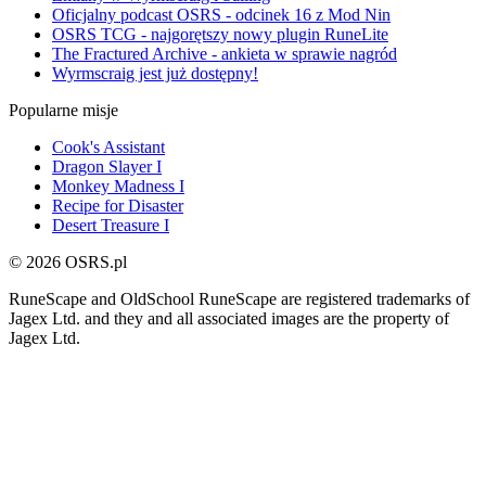
Oficjalny podcast OSRS - odcinek 16 z Mod Nin
OSRS TCG - najgorętszy nowy plugin RuneLite
The Fractured Archive - ankieta w sprawie nagród
Wyrmscraig jest już dostępny!
Popularne misje
Cook's Assistant
Dragon Slayer I
Monkey Madness I
Recipe for Disaster
Desert Treasure I
© 2026 OSRS.pl
RuneScape and OldSchool RuneScape are registered trademarks of
Jagex Ltd. and they and all associated images are the property of
Jagex Ltd.