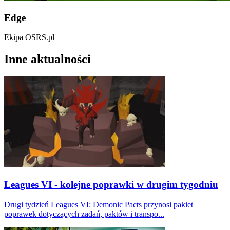
Edge
Ekipa OSRS.pl
Inne aktualności
Leagues VI - kolejne poprawki w drugim tygodniu
Drugi tydzień Leagues VI: Demonic Pacts przynosi pakiet
poprawek dotyczących zadań, paktów i transpo...