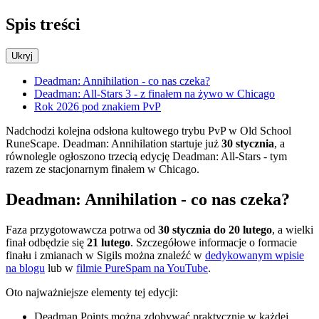
Spis treści
Ukryj
Deadman: Annihilation - co nas czeka?
Deadman: All-Stars 3 - z finałem na żywo w Chicago
Rok 2026 pod znakiem PvP
Nadchodzi kolejna odsłona kultowego trybu PvP w Old School
RuneScape. Deadman: Annihilation startuje już
30 stycznia
, a
równolegle ogłoszono trzecią edycję Deadman: All-Stars - tym
razem ze stacjonarnym finałem w Chicago.
Deadman: Annihilation - co nas czeka?
Faza przygotowawcza potrwa od
30 stycznia do 20 lutego
, a wielki
finał odbędzie się
21 lutego
. Szczegółowe informacje o formacie
finału i zmianach w Sigils można znaleźć w
dedykowanym wpisie
na blogu
lub w
filmie PureSpam na YouTube
.
Oto najważniejsze elementy tej edycji:
Deadman Points można zdobywać praktycznie w każdej