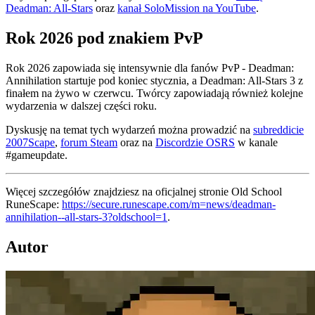
Deadman: All-Stars
oraz
kanał SoloMission na YouTube
.
Rok 2026 pod znakiem PvP
Rok 2026 zapowiada się intensywnie dla fanów PvP - Deadman:
Annihilation startuje pod koniec stycznia, a Deadman: All-Stars 3 z
finałem na żywo w czerwcu. Twórcy zapowiadają również kolejne
wydarzenia w dalszej części roku.
Dyskusję na temat tych wydarzeń można prowadzić na
subreddicie
2007Scape
,
forum Steam
oraz na
Discordzie OSRS
w kanale
#gameupdate.
Więcej szczegółów znajdziesz na oficjalnej stronie Old School
RuneScape:
https://secure.runescape.com/m=news/deadman-
annihilation--all-stars-3?oldschool=1
.
Autor