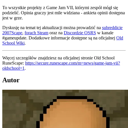
To wszystkie projekty z Game Jam VII, którymi zespół mógł się
podzielić. Opinia graczy jest mile widziana - ankieta opinii dostępna
jest w grze.
Dyskusję na temat tej aktualizacji można prowadzić na
subreddicie
2007Scape
,
forach Steam
oraz na
Discordzie OSRS
w kanale
#gameupdate. Dodatkowe informacje dostępne są na oficjalnej
Old
School Wiki
.
Więcej szczegółów znajdziesz na oficjalnej stronie Old School
RuneScape:
https://secure.runescape.com/m=news/game-jam-vii?
oldschool=1
.
Autor