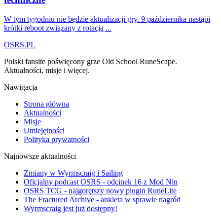
W tym tygodniu nie będzie aktualizacji gry. 9 października nastąpi
krótki reboot związany z rotacją ...
OSRS.
P
L
Polski fansite poświęcony grze Old School RuneScape.
Aktualności, misje i więcej.
Nawigacja
Strona główna
Aktualności
Misje
Umiejętności
Polityka prywatności
Najnowsze aktualności
Zmiany w Wyrmscraig i Sailing
Oficjalny podcast OSRS - odcinek 16 z Mod Nin
OSRS TCG - najgorętszy nowy plugin RuneLite
The Fractured Archive - ankieta w sprawie nagród
Wyrmscraig jest już dostępny!