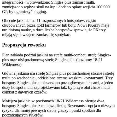
integralności - wprowadzono Singles-plus zamiast multi,
zmniejszono wpływ skull na łup i dodano opłatę wejścia 100 000
GP, by ograniczyć ragging.
Obecnie jaskinia ma 11 rozproszonych hotspotów, często
okupowanych przez gold farmerów lub boty. Nowi PKerzy mają
utrudnioną naukę, a duża liczba hotspotów sprawia, że PKerzy
mijają się nawzajem zamiast się spotykać.
Propozycja reworku
Plan zakłada podział jaskini na strefę multi-combat, strefę Singles-
plus oraz niskpoziomową strefę Singles-plus (poziomy 18-21
Wilderness).
Główna jaskinia ma strefę Singles-plus po zachodniej stronie i strefę
multi po wschodniej, oddzielone trzema wąskimi korytarzami. Trzy
hotspoty Singles-plus umieszczono poza głównymi trasami, a jeden
duży hotspot multi zaprojektowano tak, by przywołał chaos multi-
combat z dawnych czasów.
Mniejsza jaskinia w poziomach 18-21 Wilderness oferuje dwa
hotspoty Singles-plus z mniejszą liczbą Revenants - opcja o niższym
ryzyku dla mniej pewnych siebie graczy i punkt spotkań dla
początkujących PKerów.