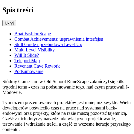
Spis treści
Ukryj
Boat FashionScape
Combat Achievements: usprawnienia interfejsu
Skill Guide i przebudowa Level-Up
Multi Level Visibility
Will It Slide?
Teleport Map
Revenant Cave Rework
Podsumowanie
Siódmy Game Jam w Old School RuneScape zakończył się kilka
tygodni temu - czas na podsumowanie tego, nad czym pracowali J-
Modowie.
Tym razem prezentowanych projektów jest mniej niż zwykle. Wielu
deweloperów poświęciło czas na prace nad systemami back-
endowymi oraz projekty, które na razie muszą pozostać tajemnicą.
Część z nich dotyczy narzędzi ułatwiających projektowanie,
testowanie i wdrażanie treści, a część to wczesne iteracje przyszłego
contentu.