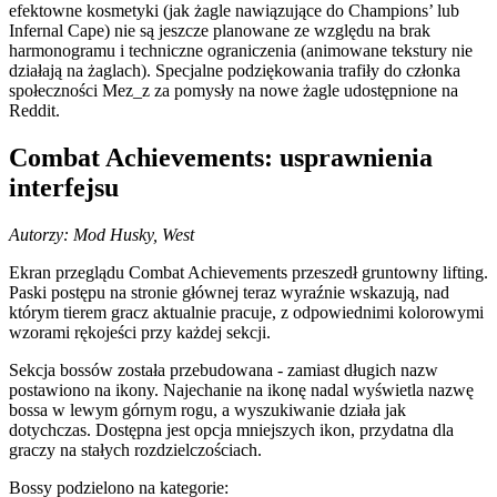
efektowne kosmetyki (jak żagle nawiązujące do Champions’ lub
Infernal Cape) nie są jeszcze planowane ze względu na brak
harmonogramu i techniczne ograniczenia (animowane tekstury nie
działają na żaglach). Specjalne podziękowania trafiły do członka
społeczności Mez_z za pomysły na nowe żagle udostępnione na
Reddit.
Combat Achievements: usprawnienia
interfejsu
Autorzy: Mod Husky, West
Ekran przeglądu Combat Achievements przeszedł gruntowny lifting.
Paski postępu na stronie głównej teraz wyraźnie wskazują, nad
którym tierem gracz aktualnie pracuje, z odpowiednimi kolorowymi
wzorami rękojeści przy każdej sekcji.
Sekcja bossów została przebudowana - zamiast długich nazw
postawiono na ikony. Najechanie na ikonę nadal wyświetla nazwę
bossa w lewym górnym rogu, a wyszukiwanie działa jak
dotychczas. Dostępna jest opcja mniejszych ikon, przydatna dla
graczy na stałych rozdzielczościach.
Bossy podzielono na kategorie: