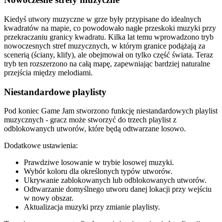
Kiedyś utwory muzyczne w grze były przypisane do idealnych
kwadratów na mapie, co powodowało nagłe przeskoki muzyki przy
przekraczaniu granicy kwadratu. Kilka lat temu wprowadzono tryb
nowoczesnych stref muzycznych, w którym granice podążają za
scenerią (ściany, klify), ale obejmował on tylko część świata. Teraz
tryb ten rozszerzono na całą mapę, zapewniając bardziej naturalne
przejścia między melodiami.
Niestandardowe playlisty
Pod koniec Game Jam stworzono funkcję niestandardowych playlist
muzycznych - gracz może stworzyć do trzech playlist z
odblokowanych utworów, które będą odtwarzane losowo.
Dodatkowe ustawienia:
Prawdziwe losowanie w trybie losowej muzyki.
Wybór koloru dla określonych typów utworów.
Ukrywanie zablokowanych lub odblokowanych utworów.
Odtwarzanie domyślnego utworu danej lokacji przy wejściu
w nowy obszar.
Aktualizacja muzyki przy zmianie playlisty.