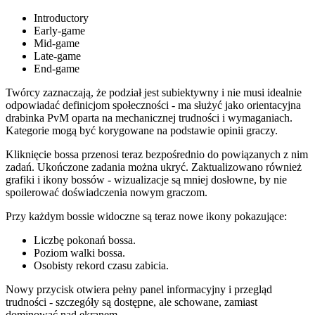
Introductory
Early-game
Mid-game
Late-game
End-game
Twórcy zaznaczają, że podział jest subiektywny i nie musi idealnie
odpowiadać definicjom społeczności - ma służyć jako orientacyjna
drabinka PvM oparta na mechanicznej trudności i wymaganiach.
Kategorie mogą być korygowane na podstawie opinii graczy.
Kliknięcie bossa przenosi teraz bezpośrednio do powiązanych z nim
zadań. Ukończone zadania można ukryć. Zaktualizowano również
grafiki i ikony bossów - wizualizacje są mniej dosłowne, by nie
spoilerować doświadczenia nowym graczom.
Przy każdym bossie widoczne są teraz nowe ikony pokazujące:
Liczbę pokonań bossa.
Poziom walki bossa.
Osobisty rekord czasu zabicia.
Nowy przycisk otwiera pełny panel informacyjny i przegląd
trudności - szczegóły są dostępne, ale schowane, zamiast
dominować nad ekranem.