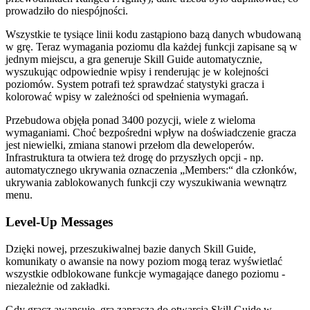
prowadziło do niespójności.
Wszystkie te tysiące linii kodu zastąpiono bazą danych wbudowaną
w grę. Teraz wymagania poziomu dla każdej funkcji zapisane są w
jednym miejscu, a gra generuje Skill Guide automatycznie,
wyszukując odpowiednie wpisy i renderując je w kolejności
poziomów. System potrafi też sprawdzać statystyki gracza i
kolorować wpisy w zależności od spełnienia wymagań.
Przebudowa objęła ponad 3400 pozycji, wiele z wieloma
wymaganiami. Choć bezpośredni wpływ na doświadczenie gracza
jest niewielki, zmiana stanowi przełom dla deweloperów.
Infrastruktura ta otwiera też drogę do przyszłych opcji - np.
automatycznego ukrywania oznaczenia „Members:“ dla członków,
ukrywania zablokowanych funkcji czy wyszukiwania wewnątrz
menu.
Level-Up Messages
Dzięki nowej, przeszukiwalnej bazie danych Skill Guide,
komunikaty o awansie na nowy poziom mogą teraz wyświetlać
wszystkie odblokowane funkcje wymagające danego poziomu -
niezależnie od zakładki.
Gdy gracz awansuje, gra zaprasza do otwarcia Skill Guide w