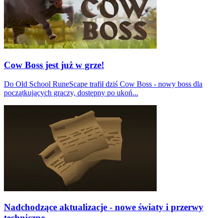
Cow Boss jest już w grze!
Do Old School RuneScape trafił dziś Cow Boss - nowy boss dla
początkujących graczy, dostępny po ukoń...
Nadchodzące aktualizacje - nowe światy i przerwy
techniczne