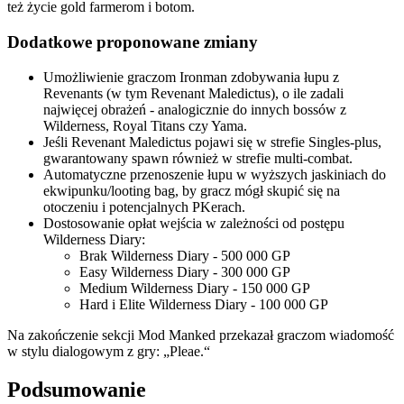
też życie gold farmerom i botom.
Dodatkowe proponowane zmiany
Umożliwienie graczom Ironman zdobywania łupu z
Revenants (w tym Revenant Maledictus), o ile zadali
najwięcej obrażeń - analogicznie do innych bossów z
Wilderness, Royal Titans czy Yama.
Jeśli Revenant Maledictus pojawi się w strefie Singles-plus,
gwarantowany spawn również w strefie multi-combat.
Automatyczne przenoszenie łupu w wyższych jaskiniach do
ekwipunku/looting bag, by gracz mógł skupić się na
otoczeniu i potencjalnych PKerach.
Dostosowanie opłat wejścia w zależności od postępu
Wilderness Diary:
Brak Wilderness Diary - 500 000 GP
Easy Wilderness Diary - 300 000 GP
Medium Wilderness Diary - 150 000 GP
Hard i Elite Wilderness Diary - 100 000 GP
Na zakończenie sekcji Mod Manked przekazał graczom wiadomość
w stylu dialogowym z gry: „Pleae.“
Podsumowanie