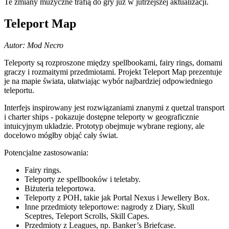
Te zmiany muzyczne trafią do gry już w jutrzejszej aktualizacji.
Teleport Map
Autor: Mod Necro
Teleporty są rozproszone między spellbookami, fairy rings, domami
graczy i rozmaitymi przedmiotami. Projekt Teleport Map prezentuje
je na mapie świata, ułatwiając wybór najbardziej odpowiedniego
teleportu.
Interfejs inspirowany jest rozwiązaniami znanymi z quetzal transport
i charter ships - pokazuje dostępne teleporty w geograficznie
intuicyjnym układzie. Prototyp obejmuje wybrane regiony, ale
docelowo mógłby objąć cały świat.
Potencjalne zastosowania:
Fairy rings.
Teleporty ze spellbooków i teletaby.
Biżuteria teleportowa.
Teleporty z POH, takie jak Portal Nexus i Jewellery Box.
Inne przedmioty teleportowe: nagrody z Diary, Skull
Sceptres, Teleport Scrolls, Skill Capes.
Przedmioty z Leagues, np. Banker’s Briefcase.