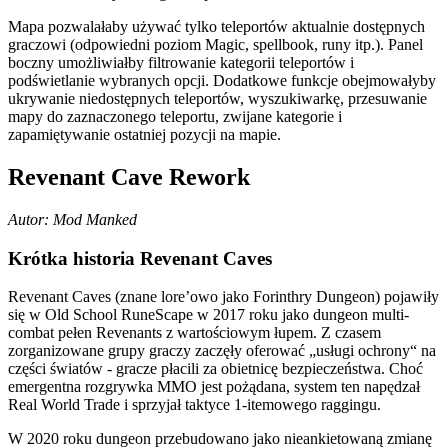
Mapa pozwalałaby używać tylko teleportów aktualnie dostępnych
graczowi (odpowiedni poziom Magic, spellbook, runy itp.). Panel
boczny umożliwiałby filtrowanie kategorii teleportów i
podświetlanie wybranych opcji. Dodatkowe funkcje obejmowałyby
ukrywanie niedostępnych teleportów, wyszukiwarkę, przesuwanie
mapy do zaznaczonego teleportu, zwijane kategorie i
zapamiętywanie ostatniej pozycji na mapie.
Revenant Cave Rework
Autor: Mod Manked
Krótka historia Revenant Caves
Revenant Caves (znane lore’owo jako Forinthry Dungeon) pojawiły
się w Old School RuneScape w 2017 roku jako dungeon multi-
combat pełen Revenants z wartościowym łupem. Z czasem
zorganizowane grupy graczy zaczęły oferować „usługi ochrony“ na
części światów - gracze płacili za obietnicę bezpieczeństwa. Choć
emergentna rozgrywka MMO jest pożądana, system ten napędzał
Real World Trade i sprzyjał taktyce 1-itemowego raggingu.
W 2020 roku dungeon przebudowano jako nieankietowaną zmianę