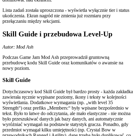
Lista zadań została uproszczona - wyświetla wyłącznie tier i status
ukończenia. Ekran nagród nie zmienia już rozmiaru przy
przełączaniu między sekcjami.
Skill Guide i przebudowa Level-Up
Autor: Mod Ash
Podczas Game Jam Mod Ash przeprowadził gruntowną
przebudowę kodu Skill Guide oraz komunikatów o awansie na
nowy poziom.
Skill Guide
Dotychczasowy kod Skill Guide był bardzo prosty - każda zakładka
zawierała ręcznie wypisane poziomy, ikony i teksty w kolejności
wyświetlania. Dodatkowe wymagania (np. „with level 35
Strength“) oraz prefiks „Members:“ były wpisane bezpośrednio w
tekst. Było to łatwe do odczytania, ale mało elastyczne - nie można
było przeszukiwać danych jak bazy danych, ani automatycznie
wyróżniać wymagań na podstawie statystyk gracza. Ponadto, gdy
przedmiot wymagał kilku umiejętności (np. Crystal Bow w
przewodnikach Ranged i Agility), dane trzeba było duplikować, co