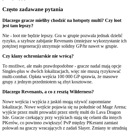
Często zadawane pytania
Dlaczego gracze mieliby chodzić na hotspoty multi? Czy loot
jest tam lepszy?
Nie - loot nie będzie lepszy. Gra w grupie pozwala jednak dzielić
ryzyko, a szybsze zabijanie Revenants (mniejsze wykorzystanie ich
potężnej regeneracji) utrzymuje solidny GP/hr nawet w grupie.
Czy klany ochroniarskie nie wrócą?
To możliwe, ale mało prawdopodobne - gracze nadal mają opcje
Singles-plus w dwóch lokalizacjach, więc nie muszą ryzykować
multi-combat. Opłata wejścia 100 000 GP sprawia, że masowe
grupy z jednym przedmiotem są zbyt kosztowne.
Dlaczego Revenants, a co z resztą Wilderness?
Nowe wejścia i wyjścia z jaskiń mogą ożywić zapomniane
lokalizacje. Nowe wejście pojawia się na południe od Mage Arena;
wyjście przez multi prowadzi przez strefę multi do Lava Dragon
Isle. Gracze czekający przy wyjściach stają się celami dla innych
PKerów, co powinno zwiększyć PvP między PKerami zamiast
polowań na graczy wracających z zadań Slayer. Zmiany te utrudnią