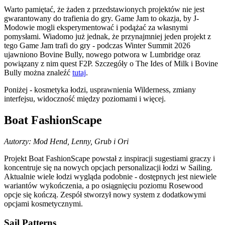
Warto pamiętać, że żaden z przedstawionych projektów nie jest
gwarantowany do trafienia do gry. Game Jam to okazja, by J-
Modowie mogli eksperymentować i podążać za własnymi
pomysłami. Wiadomo już jednak, że przynajmniej jeden projekt z
tego Game Jam trafi do gry - podczas Winter Summit 2026
ujawniono Bovine Bully, nowego potwora w Lumbridge oraz
powiązany z nim quest F2P. Szczegóły o The Ides of Milk i Bovine
Bully można znaleźć
tutaj
.
Poniżej - kosmetyka łodzi, usprawnienia Wilderness, zmiany
interfejsu, widoczność między poziomami i więcej.
Boat FashionScape
Autorzy: Mod Hend, Lenny, Grub i Ori
Projekt Boat FashionScape powstał z inspiracji sugestiami graczy i
koncentruje się na nowych opcjach personalizacji łodzi w Sailing.
Aktualnie wiele łodzi wygląda podobnie - dostępnych jest niewiele
wariantów wykończenia, a po osiągnięciu poziomu Rosewood
opcje się kończą. Zespół stworzył nowy system z dodatkowymi
opcjami kosmetycznymi.
Sail Patterns