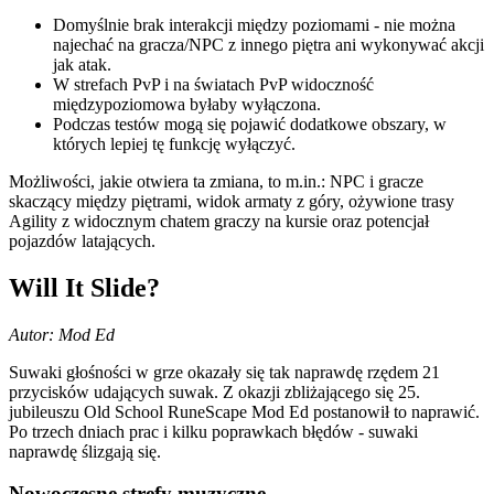
Domyślnie brak interakcji między poziomami - nie można
najechać na gracza/NPC z innego piętra ani wykonywać akcji
jak atak.
W strefach PvP i na światach PvP widoczność
międzypoziomowa byłaby wyłączona.
Podczas testów mogą się pojawić dodatkowe obszary, w
których lepiej tę funkcję wyłączyć.
Możliwości, jakie otwiera ta zmiana, to m.in.: NPC i gracze
skaczący między piętrami, widok armaty z góry, ożywione trasy
Agility z widocznym chatem graczy na kursie oraz potencjał
pojazdów latających.
Will It Slide?
Autor: Mod Ed
Suwaki głośności w grze okazały się tak naprawdę rzędem 21
przycisków udających suwak. Z okazji zbliżającego się 25.
jubileuszu Old School RuneScape Mod Ed postanowił to naprawić.
Po trzech dniach prac i kilku poprawkach błędów - suwaki
naprawdę ślizgają się.
Nowoczesne strefy muzyczne