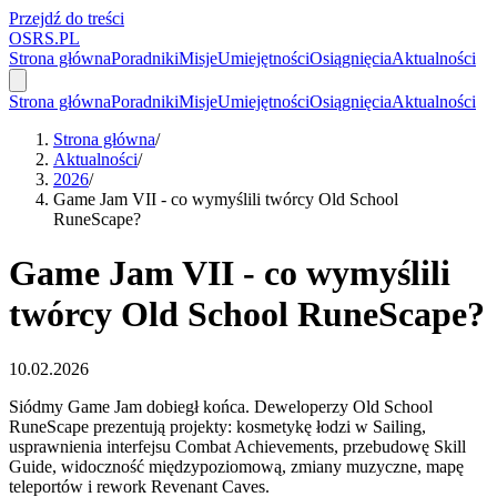
Przejdź do treści
OSRS.
P
L
Strona główna
Poradniki
Misje
Umiejętności
Osiągnięcia
Aktualności
Strona główna
Poradniki
Misje
Umiejętności
Osiągnięcia
Aktualności
Strona główna
/
Aktualności
/
2026
/
Game Jam VII - co wymyślili twórcy Old School
RuneScape?
Game Jam VII - co wymyślili
twórcy Old School RuneScape?
10.02.2026
Siódmy Game Jam dobiegł końca. Deweloperzy Old School
RuneScape prezentują projekty: kosmetykę łodzi w Sailing,
usprawnienia interfejsu Combat Achievements, przebudowę Skill
Guide, widoczność międzypoziomową, zmiany muzyczne, mapę
teleportów i rework Revenant Caves.