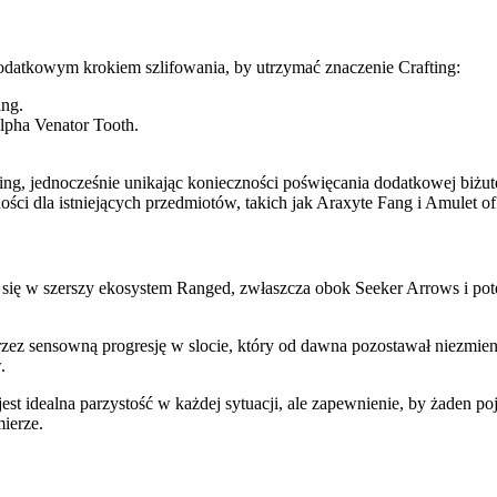
dodatkowym krokiem szlifowania, by utrzymać znaczenie Crafting:
ng.
lpha Venator Tooth.
g, jednocześnie unikając konieczności poświęcania dodatkowej biżute
ości dla istniejących przedmiotów, takich jak Araxyte Fang i Amulet o
 się w szerszy ekosystem Ranged, zwłaszcza obok Seeker Arrows i pot
rzez sensowną progresję w slocie, który od dawna pozostawał niezmie
.
jest idealna parzystość w każdej sytuacji, ale zapewnienie, by żaden 
ierze.