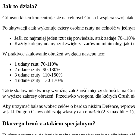
Jak to działa?
Crimson kisten koncentruje się na celności Crush i wspiera swój atak
Po aktywacji atak wykonuje cztery osobne rzuty na celność w jedny
Jeśli co najmniej jeden rzut się powiedzie, atak zadaje 70-110
Każdy kolejny udany rzut zwiększa zarówno minimalny, jak i
W praktyce skalowanie obrażeń wygląda następująco:
1 udany rzut: 70-110%
2 udane rzuty: 90-130%
3 udane rzuty: 110-150%
4 udane rzuty: 130-170%
Takie skalowanie tworzy wyraźną zależność między słabością na Crus
w wyższe zakresy obrażeń. Przeciwko wrogom, dla których Crush nie je
Aby utrzymać balans wobec celów o bardzo niskim Defence, wprowadzo
w jaki Dragon Claws obliczają własny cap obrażeń (2 × max hit − 1
Dlaczego broń z atakiem specjalnym?