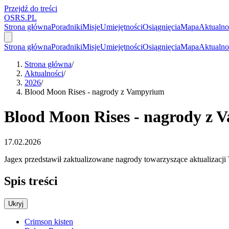
Przejdź do treści
OSRS.
P
L
Strona główna
Poradniki
Misje
Umiejętności
Osiągnięcia
Mapa
Aktualno
Strona główna
Poradniki
Misje
Umiejętności
Osiągnięcia
Mapa
Aktualno
Strona główna
/
Aktualności
/
2026
/
Blood Moon Rises - nagrody z Vampyrium
Blood Moon Rises - nagrody z
17.02.2026
Jagex przedstawił zaktualizowane nagrody towarzyszące aktualizac
Spis treści
Ukryj
Crimson kisten