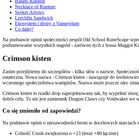
Balans Ranged
Necklace of Rupture
Seeker Arrows
Leechfin Sandwich
Ekosystem i dropy z Vampyrium
Co dalej?
Na podstawie opinii społeczności zespół Old School RuneScape wpr
podsumowanie wszystkich nagród - zarówno tych z bossa Maggot Kin
Crimson kisten
Zanim przejdziemy do szczegółów - kilka słów o nazwie. Społeczność
ostateczna. Nowa nazwa - Crimson kisten - nawiązuje do średniowiec
wczesnego społeczeństwa wampirów. Nazwa może jeszcze ulec zmiani
Crimson kisten to rzadki drop zaprojektowany tak, by wypełnić nisz
dobór celu. To nie jest zamiennik Dragon Claws czy Voidwaker we wsz
Co się zmieniło od zapowiedzi?
Na podstawie opinii o niezawodności broni w docelowych starciach 
Celność Crush zwiększona o +23 (teraz +80 łącznie)