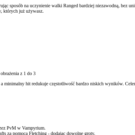
ując sposób na uczynienie walki Ranged bardziej niezawodną, bez un
ły, których już używasz.
obrażenia z 1 do 3
, a minimalny hit redukuje częstotliwość bardzo niskich wyników. Cele
przez PvM w Vampyrium.
ts za pomocą Fletching - dodając dowolne groty.