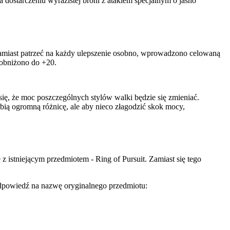
 dostarczeniu wyrazistej broni z atakiem specjalnym o jasno
miast patrzeć na każdy ulepszenie osobno, wprowadzono celowaną
 obniżono do +20.
ię, że moc poszczególnych stylów walki będzie się zmieniać.
bią ogromną różnicę, ale aby nieco złagodzić skok mocy,
z istniejącym przedmiotem - Ring of Pursuit. Zamiast się tego
odpowiedź na nazwę oryginalnego przedmiotu: