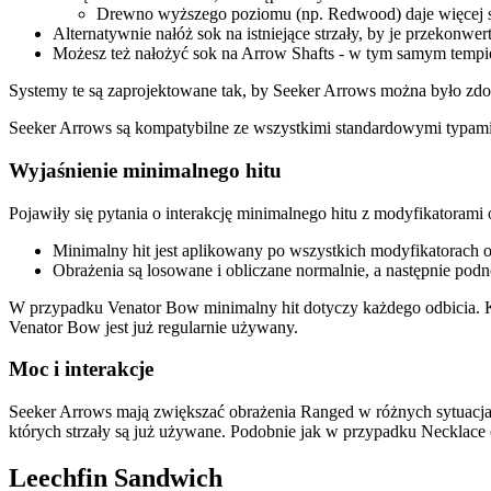
Drewno wyższego poziomu (np. Redwood) daje więcej sh
Alternatywnie nałóż sok na istniejące strzały, by je przekon
Możesz też nałożyć sok na Arrow Shafts - w tym samym tempi
Systemy te są zaprojektowane tak, by Seeker Arrows można było zd
Seeker Arrows są kompatybilne ze wszystkimi standardowymi typami s
Wyjaśnienie minimalnego hitu
Pojawiły się pytania o interakcję minimalnego hitu z modyfikatorami 
Minimalny hit jest aplikowany po wszystkich modyfikatorach 
Obrażenia są losowane i obliczane normalnie, a następnie podno
W przypadku Venator Bow minimalny hit dotyczy każdego odbicia. Każd
Venator Bow jest już regularnie używany.
Moc i interakcje
Seeker Arrows mają zwiększać obrażenia Ranged w różnych sytuacjach
których strzały są już używane. Podobnie jak w przypadku Necklace 
Leechfin Sandwich