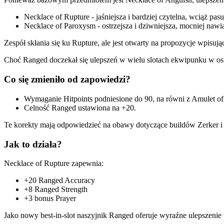
Necklace of Rupture - jaśniejsza i bardziej czytelna, wciąż pa
Necklace of Paroxysm - ostrzejsza i dziwniejsza, mocniej nawi
Zespół skłania się ku Rupture, ale jest otwarty na propozycje wpisuj
Choć Ranged doczekał się ulepszeń w wielu slotach ekwipunku w ostat
Co się zmieniło od zapowiedzi?
Wymaganie Hitpoints podniesione do 90, na równi z Amulet of
Celność Ranged ustawiona na +20.
Te korekty mają odpowiedzieć na obawy dotyczące buildów Zerker i 
Jak to działa?
Necklace of Rupture zapewnia:
+20 Ranged Accuracy
+8 Ranged Strength
+3 bonus Prayer
Jako nowy best-in-slot naszyjnik Ranged oferuje wyraźne ulepszenie