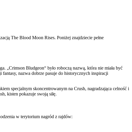
acją The Blood Moon Rises. Poniżej znajdziecie pełne
uga. „Crimson Bludgeon“ było roboczą nazwą, która nie miała być
fantasy, nazwa dobrze pasuje do historycznych inspiracji
atakiem specjalnym skoncentrowanym na Crush, nagradzająca celność i
h, kisten pokazuje swoją siłę.
odzenia w terytorium nagród z rajdów: