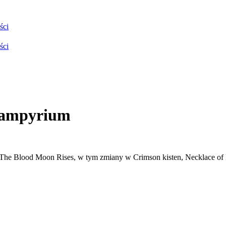
ści
ści
 Vampyrium
ji The Blood Moon Rises, w tym zmiany w Crimson kisten, Necklace o