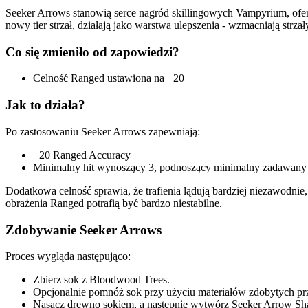
Seeker Arrows stanowią serce nagród skillingowych Vampyrium, ofer
nowy tier strzał, działają jako warstwa ulepszenia - wzmacniają strza
Co się zmieniło od zapowiedzi?
Celność Ranged ustawiona na +20
Jak to działa?
Po zastosowaniu Seeker Arrows zapewniają:
+20 Ranged Accuracy
Minimalny hit wynoszący 3, podnoszący minimalny zadawany 
Dodatkowa celność sprawia, że trafienia lądują bardziej niezawodnie
obrażenia Ranged potrafią być bardzo niestabilne.
Zdobywanie Seeker Arrows
Proces wygląda następująco:
Zbierz sok z Bloodwood Trees.
Opcjonalnie pomnóż sok przy użyciu materiałów zdobytych 
Nasącz drewno sokiem, a następnie wytwórz Seeker Arrow Shaf