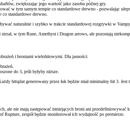
aftów, zwiększając jego wartość jako zasobu późnej gry.
wertować w tym samym tempie co standardowe drewno - pozwalając uleps
e co standardowe drewno.
obywać naturalnie i szybko w trakcie standardowej rozgrywki w Vamp
trzał, w tym Rune, Amethyst i Dragon arrows, ale pozostają niekompat
obrażeń i broniami wielohitowymi. Dla jasności:
obrażeń.
szone do 3, jeśli byłyby niższe.
y hitsplat generowany przez łuk będzie miał minimalny hit 3. Jest to
, ale nie mają zastępować istniejących broni ani przedefiniowywać k
of Rupture, zespół będzie monitorował ich wydajność po premierze.