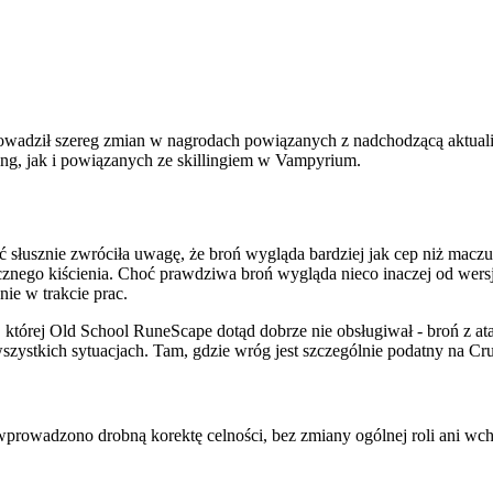
owadził szereg zmian w nagrodach powiązanych z nadchodzącą aktualiz
g, jak i powiązanych ze skillingiem w Vampyrium.
 słusznie zwróciła uwagę, że broń wygląda bardziej jak cep niż macz
znego kiścienia. Choć prawdziwa broń wygląda nieco inaczej od wersji 
e w trakcie prac.
ę, której Old School RuneScape dotąd dobrze nie obsługiwał - broń z 
ystkich sytuacjach. Tam, gdzie wróg jest szczególnie podatny na Crus
wprowadzono drobną korektę celności, bez zmiany ogólnej roli ani wch