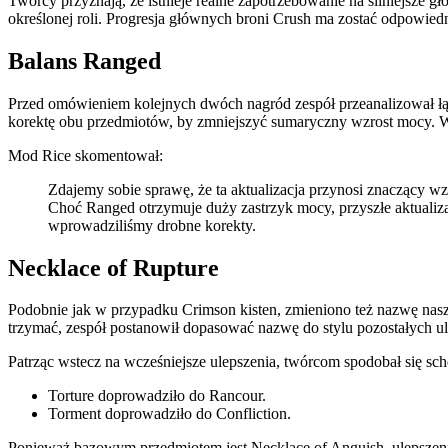
Twórcy przyznają, że istnieje realne zapotrzebowanie na silniejsze 
określonej roli. Progresja głównych broni Crush ma zostać odpowiedn
Balans Ranged
Przed omówieniem kolejnych dwóch nagród zespół przeanalizował ł
korektę obu przedmiotów, by zmniejszyć sumaryczny wzrost mocy. W 
Mod Rice skomentował:
Zdajemy sobie sprawę, że ta aktualizacja przynosi znaczący w
Choć Ranged otrzymuje duży zastrzyk mocy, przyszłe aktualiza
wprowadziliśmy drobne korekty.
Necklace of Rupture
Podobnie jak w przypadku Crimson kisten, zmieniono też nazwę naszyj
trzymać, zespół postanowił dopasować nazwę do stylu pozostałych u
Patrząc wstecz na wcześniejsze ulepszenia, twórcom spodobał się 
Torture doprowadziło do Rancour.
Torment doprowadziło do Confliction.
Ponieważ bazowym przedmiotem jest Necklace of Anguish, ulepszeni