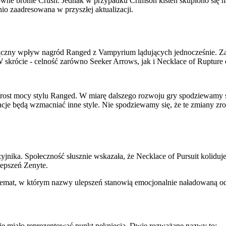
główne bronie Crush. Jednak w przypadku Crimson kisten skupiono się na
io zaadresowana w przyszłej aktualizacji.
ączny wpływ nagród Ranged z Vampyrium lądujących jednocześnie. Za
skrócie - celność zarówno Seeker Arrows, jak i Necklace of Rupture
zrost mocy stylu Ranged. W miarę dalszego rozwoju gry spodziewamy s
cje będą wzmacniać inne style. Nie spodziewamy się, że te zmiany zro
nika. Społeczność słusznie wskazała, że Necklace of Pursuit koliduje 
lepszeń Zenyte.
schemat, w którym nazwy ulepszeń stanowią emocjonalnie naładowaną 
e miało reprezentować punkt pęknięcia. Dwie rozważane nazwy to: