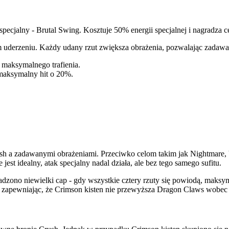
 specjalny - Brutal Swing. Kosztuje 50% energii specjalnej i nagradza 
m uderzeniu. Każdy udany rzut zwiększa obrażenia, pozwalając zadawa
% maksymalnego trafienia.
 maksymalny hit o 20%.
h a zadawanymi obrażeniami. Przeciwko celom takim jak Nightmare, Ve
st idealny, atak specjalny nadal działa, ale bez tego samego sufitu.
no niewielki cap - gdy wszystkie cztery rzuty się powiodą, maksymaln
), zapewniając, że Crimson kisten nie przewyższa Dragon Claws wobec