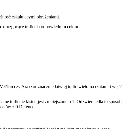
celność eskalującymi obrażeniami.
ć druzgocące trafienia odpowiednim celom.
t’ion czy Araxxor znacznie łatwiej trafić wieloma rzutami i wejść
e trafienie kisten jest zmniejszone o 1. Odzwierciedla to sposób,
 celów z 0 Defence.