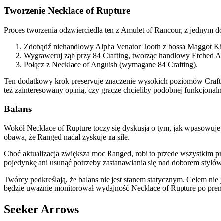
Tworzenie Necklace of Rupture
Proces tworzenia odzwierciedla ten z Amulet of Rancour, z jednym 
Zdobądź niehandlowy Alpha Venator Tooth z bossa Maggot Ki
Wygraweruj ząb przy 84 Crafting, tworząc handlowy Etched A
Połącz z Necklace of Anguish (wymagane 84 Crafting).
Ten dodatkowy krok preservuje znaczenie wysokich poziomów Craftin
też zainteresowany opinią, czy gracze chcieliby podobnej funkcjonaln
Balans
Wokół Necklace of Rupture toczy się dyskusja o tym, jak wpasowuje
obawa, że Ranged nadal zyskuje na sile.
Choć aktualizacja zwiększa moc Ranged, robi to przede wszystkim p
pojedynkę ani usunąć potrzeby zastanawiania się nad doborem stylów
Twórcy podkreślają, że balans nie jest stanem statycznym. Celem nie 
będzie uważnie monitorował wydajność Necklace of Rupture po prem
Seeker Arrows