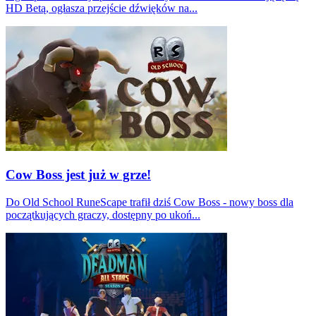
HD Betą, ogłasza przejście dźwięków na...
Cow Boss jest już w grze!
Do Old School RuneScape trafił dziś Cow Boss - nowy boss dla
początkujących graczy, dostępny po ukoń...