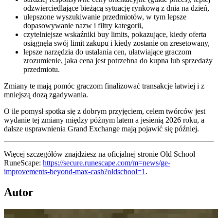
odzwierciedlające bieżącą sytuację rynkową z dnia na dzień,
ulepszone wyszukiwanie przedmiotów, w tym lepsze
dopasowywanie nazw i filtry kategorii,
czytelniejsze wskaźniki buy limits, pokazujące, kiedy oferta
osiągnęła swój limit zakupu i kiedy zostanie on zresetowany,
lepsze narzędzia do ustalania cen, ułatwiające graczom
zrozumienie, jaka cena jest potrzebna do kupna lub sprzedaży
przedmiotu.
Zmiany te mają pomóc graczom finalizować transakcje łatwiej i z
mniejszą dozą zgadywania.
O ile pomysł spotka się z dobrym przyjęciem, celem twórców jest
wydanie tej zmiany między późnym latem a jesienią 2026 roku, a
dalsze usprawnienia Grand Exchange mają pojawić się później.
Więcej szczegółów znajdziesz na oficjalnej stronie Old School
RuneScape:
https://secure.runescape.com/m=news/ge-
improvements-beyond-max-cash?oldschool=1
.
Autor