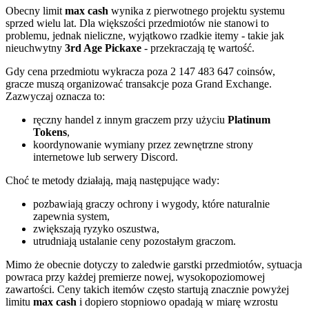
Obecny limit
max cash
wynika z pierwotnego projektu systemu
sprzed wielu lat. Dla większości przedmiotów nie stanowi to
problemu, jednak nieliczne, wyjątkowo rzadkie itemy - takie jak
nieuchwytny
3rd Age Pickaxe
- przekraczają tę wartość.
Gdy cena przedmiotu wykracza poza 2 147 483 647 coinsów,
gracze muszą organizować transakcje poza Grand Exchange.
Zazwyczaj oznacza to:
ręczny handel z innym graczem przy użyciu
Platinum
Tokens
,
koordynowanie wymiany przez zewnętrzne strony
internetowe lub serwery Discord.
Choć te metody działają, mają następujące wady:
pozbawiają graczy ochrony i wygody, które naturalnie
zapewnia system,
zwiększają ryzyko oszustwa,
utrudniają ustalanie ceny pozostałym graczom.
Mimo że obecnie dotyczy to zaledwie garstki przedmiotów, sytuacja
powraca przy każdej premierze nowej, wysokopoziomowej
zawartości. Ceny takich itemów często startują znacznie powyżej
limitu
max cash
i dopiero stopniowo opadają w miarę wzrostu