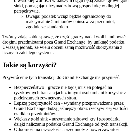
o wysokiej wartości w dalszym ciągu będą zasilać growe gold
sinki, pomagając utrzymać zdrową gospodarkę w długiej
perspektywie.
Uwaga: podatek wciąż będzie ograniczony do
maksymalnie 5 milionów coinsów za przedmiot,
zgodnie ze standardem.
Twórcy zdają sobie sprawę, że część graczy nadal woli handlować
drogimi przedmiotami poza Grand Exchange, by uniknąć podatku.
Uważają jednak, że wielu doceni samą możliwość skorzystania z
licznych zalet tego systemu.
Jakie są korzyści?
Przywrócenie tych transakcji do Grand Exchange ma przynieść:
Bezpieczeństwo - gracze nie będą musieli polegać na
ryzykownych transakcjach z innymi osobami ani korzystać z
podejrzanych zewnętrznych stron.
Lepszą przejrzystość cen - wymiany przeprowadzane przez
Grand Exchange dadzą jaśniejszy obraz rzeczywistej wartości
rzadkich przedmiotów.
Większy gold sink - utrzymanie zdrowej gry i gospodarki
dzięki naliczaniu podatku Grand Exchange od tych transakcji.
Odporność na przyszłość - przedmioty z nowej zawartości