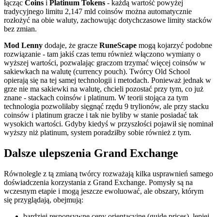
łącząc
Coins
i
Platinum Tokens
- każdą wartość powyżej
tradycyjnego limitu 2,147 mld coinsów można automatycznie
rozłożyć na obie waluty, zachowując dotychczasowe limity stacków
bez zmian.
Mod Lenny
dodaje, że gracze
RuneScape
mogą kojarzyć podobne
rozwiązanie - tam jakiś czas temu również włączono wymiany o
wyższej wartości, pozwalając graczom trzymać więcej coinsów w
sakiewkach na walutę (currency pouch). Twórcy Old School
opierają się na tej samej technologii i metodach. Ponieważ jednak w
grze nie ma sakiewki na walutę, chcieli pozostać przy tym, co już
znane - stackach coinsów i platinum. W teorii stojąca za tym
technologia pozwoliłaby sięgnąć rzędu 9 trylionów, ale przy stacku
coinsów i platinum gracze i tak nie byliby w stanie posiadać tak
wysokich wartości. Gdyby kiedyś w przyszłości pojawił się nominał
wyższy niż platinum, system poradziłby sobie również z tym.
Dalsze ulepszenia Grand Exchange
Równolegle z tą zmianą twórcy rozważają kilka usprawnień samego
doświadczenia korzystania z Grand Exchange. Pomysły są na
wczesnym etapie i mogą jeszcze ewoluować, ale obszary, którym
się przyglądają, obejmują:
bardziej responsywne ceny orientacyjne (guide prices), lepiej