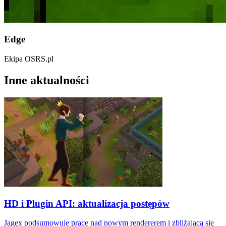
Edge
Ekipa OSRS.pl
Inne aktualności
HD i Plugin API: aktualizacja postępów
Jagex podsumowuje prace nad nowym rendererem i zbliżającą się