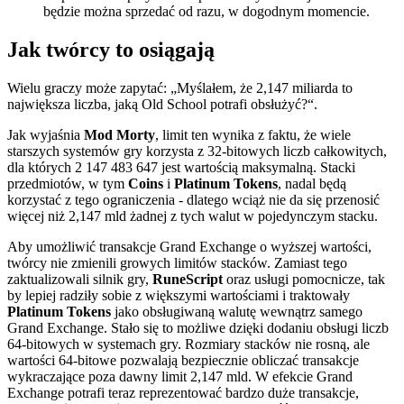
będzie można sprzedać od razu, w dogodnym momencie.
Jak twórcy to osiągają
Wielu graczy może zapytać: „Myślałem, że 2,147 miliarda to
największa liczba, jaką Old School potrafi obsłużyć?“.
Jak wyjaśnia
Mod Morty
, limit ten wynika z faktu, że wiele
starszych systemów gry korzysta z 32-bitowych liczb całkowitych,
dla których 2 147 483 647 jest wartością maksymalną. Stacki
przedmiotów, w tym
Coins
i
Platinum Tokens
, nadal będą
korzystać z tego ograniczenia - dlatego wciąż nie da się przenosić
więcej niż 2,147 mld żadnej z tych walut w pojedynczym stacku.
Aby umożliwić transakcje Grand Exchange o wyższej wartości,
twórcy nie zmienili growych limitów stacków. Zamiast tego
zaktualizowali silnik gry,
RuneScript
oraz usługi pomocnicze, tak
by lepiej radziły sobie z większymi wartościami i traktowały
Platinum Tokens
jako obsługiwaną walutę wewnątrz samego
Grand Exchange. Stało się to możliwe dzięki dodaniu obsługi liczb
64-bitowych w systemach gry. Rozmiary stacków nie rosną, ale
wartości 64-bitowe pozwalają bezpiecznie obliczać transakcje
wykraczające poza dawny limit 2,147 mld. W efekcie Grand
Exchange potrafi teraz reprezentować bardzo duże transakcje,