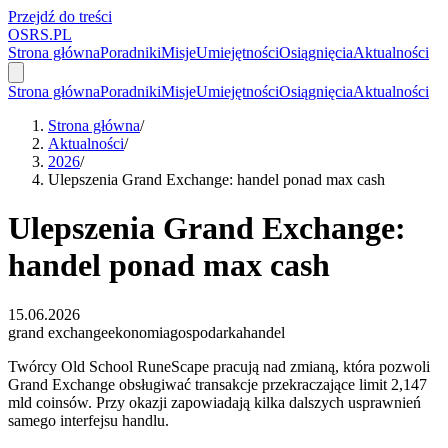
Przejdź do treści
OSRS.
P
L
Strona główna
Poradniki
Misje
Umiejętności
Osiągnięcia
Aktualności
Strona główna
Poradniki
Misje
Umiejętności
Osiągnięcia
Aktualności
Strona główna
/
Aktualności
/
2026
/
Ulepszenia Grand Exchange: handel ponad max cash
Ulepszenia Grand Exchange:
handel ponad max cash
15.06.2026
grand exchange
ekonomia
gospodarka
handel
Twórcy Old School RuneScape pracują nad zmianą, która pozwoli
Grand Exchange obsługiwać transakcje przekraczające limit 2,147
mld coinsów. Przy okazji zapowiadają kilka dalszych usprawnień
samego interfejsu handlu.