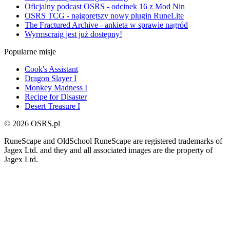
Oficjalny podcast OSRS - odcinek 16 z Mod Nin
OSRS TCG - najgorętszy nowy plugin RuneLite
The Fractured Archive - ankieta w sprawie nagród
Wyrmscraig jest już dostępny!
Popularne misje
Cook's Assistant
Dragon Slayer I
Monkey Madness I
Recipe for Disaster
Desert Treasure I
© 2026 OSRS.pl
RuneScape and OldSchool RuneScape are registered trademarks of
Jagex Ltd. and they and all associated images are the property of
Jagex Ltd.