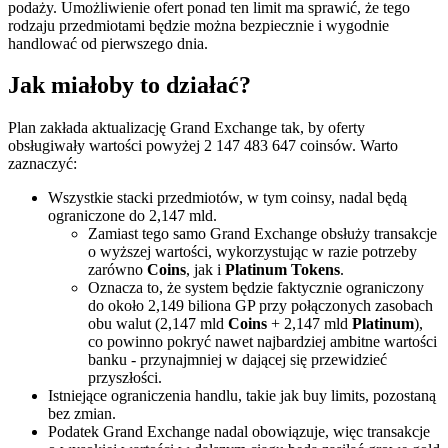
podaży. Umożliwienie ofert ponad ten limit ma sprawić, że tego
rodzaju przedmiotami będzie można bezpiecznie i wygodnie
handlować od pierwszego dnia.
Jak miałoby to działać?
Plan zakłada aktualizację Grand Exchange tak, by oferty
obsługiwały wartości powyżej 2 147 483 647 coinsów. Warto
zaznaczyć:
Wszystkie stacki przedmiotów, w tym coinsy, nadal będą
ograniczone do 2,147 mld.
Zamiast tego samo Grand Exchange obsłuży transakcje
o wyższej wartości, wykorzystując w razie potrzeby
zarówno
Coins
, jak i
Platinum Tokens
.
Oznacza to, że system będzie faktycznie ograniczony
do około 2,149 biliona GP przy połączonych zasobach
obu walut (2,147 mld
Coins
+ 2,147 mld
Platinum
),
co powinno pokryć nawet najbardziej ambitne wartości
banku - przynajmniej w dającej się przewidzieć
przyszłości.
Istniejące ograniczenia handlu, takie jak buy limits, pozostaną
bez zmian.
Podatek Grand Exchange nadal obowiązuje, więc transakcje