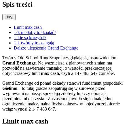
Spis treści
Ukryj
Limit max cash
Jak miałoby to działać?
Jakie są korzyści?
Jak twórcy to osiągają
Dalsze ulepszenia Grand Exchange
Twórcy Old School RuneScape przyglądają się usprawnieniom
Grand Exchange
. Najważniejsza z planowanych zmian ma
pozwolić na zawieranie transakcji o wartości przekraczającej
dotychczasowy limit
max cash
, czyli 2 147 483 647 coinsów.
Grand Exchange od ponad dekady stanowi fundament gospodarki
Gielinor
- to tutaj gracze zaopatrują się w surowce przed
wyprawami na bossy, sprzedają zdobyty łup czy obracają
przedmiotami dla zysku. Z czasem ujawniło się jednak jedno
ograniczenie: maksymalna liczba coinsów w pojedynczej ofercie
wciąż wynosi 2 147 483 647.
Limit max cash