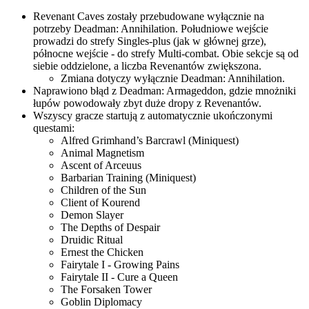
Revenant Caves zostały przebudowane wyłącznie na
potrzeby Deadman: Annihilation. Południowe wejście
prowadzi do strefy Singles-plus (jak w głównej grze),
północne wejście - do strefy Multi-combat. Obie sekcje są od
siebie oddzielone, a liczba Revenantów zwiększona.
Zmiana dotyczy wyłącznie Deadman: Annihilation.
Naprawiono błąd z Deadman: Armageddon, gdzie mnożniki
łupów powodowały zbyt duże dropy z Revenantów.
Wszyscy gracze startują z automatycznie ukończonymi
questami:
Alfred Grimhand’s Barcrawl (Miniquest)
Animal Magnetism
Ascent of Arceuus
Barbarian Training (Miniquest)
Children of the Sun
Client of Kourend
Demon Slayer
The Depths of Despair
Druidic Ritual
Ernest the Chicken
Fairytale I - Growing Pains
Fairytale II - Cure a Queen
The Forsaken Tower
Goblin Diplomacy