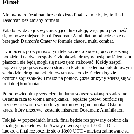
Finał
Nie byłby to Deadman bez epickiego finału - i nie byłby to finał
Deadman bez zmiany formatu.
Falador widział już wystarczająco dużo akcji, więc pora przenieść
się w nowe miejsce. Finał Deadman: Annihilation odbędzie się na
brzegach Daimon’s Crater w formule chaosu multi-combat.
Tym razem, po wymuszonym teleporcie do krateru, gracze zostaną
podzieleni na dwa zespoły. Członkowie drużyny będą nosić ten sam
płaszcz i nie będą mogli się nawzajem atakować. Każdy zespół
pojawi się po przeciwnych stronach krateru - jeden na południowym
zachodzie, drugi na południowym wschodzie. Celem będzie
ochrona sojuszników i marsz na północ, gdzie drużyny zderzą się w
brutalnej konfrontacji.
Po odpowiednim przerzedzeniu tłumu sojusze zostaną rozwiązane.
Ostatnia faza to wolna amerykanka - bądźcie gotowi obrócić się
przeciwko swoim współdrużynnikom w mgnieniu oka. Ostatni
gracz, który przetrwa, zostanie mistrzem Deadman: Annihilation.
Tak jak w poprzednich latach, finał będzie rozgrywany osobno dla
każdego bracketu walki. Światy otworzą się o 17:00 UTC 21
lutego, a finał rozpocznie się o 18:00 UTC - miejsca zajmowane są