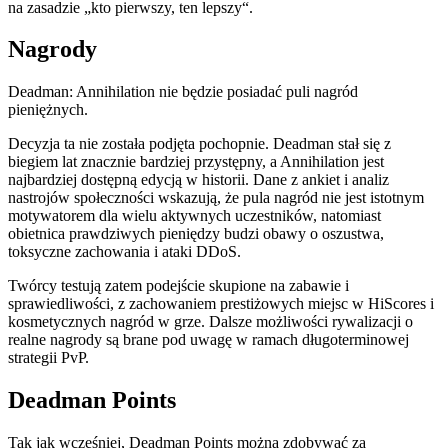
na zasadzie „kto pierwszy, ten lepszy“.
Nagrody
Deadman: Annihilation nie będzie posiadać puli nagród
pieniężnych.
Decyzja ta nie została podjęta pochopnie. Deadman stał się z
biegiem lat znacznie bardziej przystępny, a Annihilation jest
najbardziej dostępną edycją w historii. Dane z ankiet i analiz
nastrojów społeczności wskazują, że pula nagród nie jest istotnym
motywatorem dla wielu aktywnych uczestników, natomiast
obietnica prawdziwych pieniędzy budzi obawy o oszustwa,
toksyczne zachowania i ataki DDoS.
Twórcy testują zatem podejście skupione na zabawie i
sprawiedliwości, z zachowaniem prestiżowych miejsc w HiScores i
kosmetycznych nagród w grze. Dalsze możliwości rywalizacji o
realne nagrody są brane pod uwagę w ramach długoterminowej
strategii PvP.
Deadman Points
Tak jak wcześniej, Deadman Points można zdobywać za