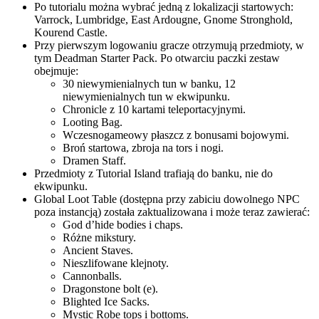
Po tutorialu można wybrać jedną z lokalizacji startowych:
Varrock, Lumbridge, East Ardougne, Gnome Stronghold,
Kourend Castle.
Przy pierwszym logowaniu gracze otrzymują przedmioty, w
tym Deadman Starter Pack. Po otwarciu paczki zestaw
obejmuje:
30 niewymienialnych tun w banku, 12
niewymienialnych tun w ekwipunku.
Chronicle z 10 kartami teleportacyjnymi.
Looting Bag.
Wczesnogameowy płaszcz z bonusami bojowymi.
Broń startowa, zbroja na tors i nogi.
Dramen Staff.
Przedmioty z Tutorial Island trafiają do banku, nie do
ekwipunku.
Global Loot Table (dostępna przy zabiciu dowolnego NPC
poza instancją) została zaktualizowana i może teraz zawierać:
God d’hide bodies i chaps.
Różne mikstury.
Ancient Staves.
Nieszlifowane klejnoty.
Cannonballs.
Dragonstone bolt (e).
Blighted Ice Sacks.
Mystic Robe tops i bottoms.