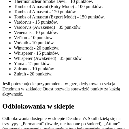
Thermonuclear Smoke Devil - 10 punktów.
Tombs of Amascut (Entry Mode) - 100 punktów.
Tombs of Amascut - 120 punktów.
Tombs of Amascut (Expert Mode) - 150 punktów.
Vardorvis - 15 punktów.
Vardorvis (Awakened) - 35 punktów.
Venenatis - 10 punktów.
Vet’ion - 10 punktów.
Vorkath - 10 punktów.
Wintertodt - 20 punktów.
Whisperer - 15 punktów.
Whisperer (Awakened) - 35 punktów.
Yama - 15 punktów.
Zalcano - 10 punktów.
Zulrah - 20 punktów.
Jeśli potrzebujecie przypomnienia w grze, dedykowana sekcja
Deadman w zakładce Quest pozwala sprawdzić punkty za każdą
aktywność.
Odblokowania w sklepie
Odblokowania dostępne w sklepie Deadman’s Skull dzielą się na
trzy typy: „Permanent“ (trwałe, nie tracone po śmierci), „Attune“
(wymagają nasycenia, maksymalnie trzy jednocześnie, zmiana przy