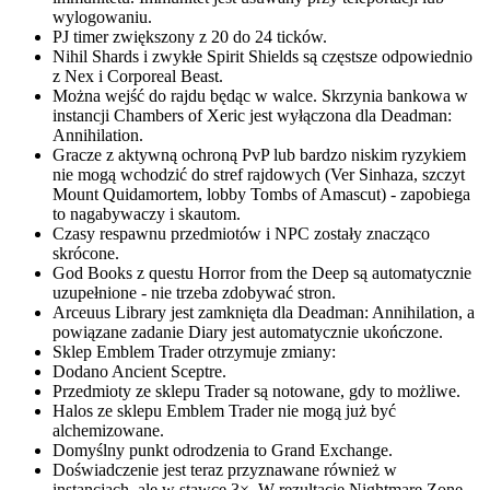
wylogowaniu.
PJ timer zwiększony z 20 do 24 ticków.
Nihil Shards i zwykłe Spirit Shields są częstsze odpowiednio
z Nex i Corporeal Beast.
Można wejść do rajdu będąc w walce. Skrzynia bankowa w
instancji Chambers of Xeric jest wyłączona dla Deadman:
Annihilation.
Gracze z aktywną ochroną PvP lub bardzo niskim ryzykiem
nie mogą wchodzić do stref rajdowych (Ver Sinhaza, szczyt
Mount Quidamortem, lobby Tombs of Amascut) - zapobiega
to nagabywaczy i skautom.
Czasy respawnu przedmiotów i NPC zostały znacząco
skrócone.
God Books z questu Horror from the Deep są automatycznie
uzupełnione - nie trzeba zdobywać stron.
Arceuus Library jest zamknięta dla Deadman: Annihilation, a
powiązane zadanie Diary jest automatycznie ukończone.
Sklep Emblem Trader otrzymuje zmiany:
Dodano Ancient Sceptre.
Przedmioty ze sklepu Trader są notowane, gdy to możliwe.
Halos ze sklepu Emblem Trader nie mogą już być
alchemizowane.
Domyślny punkt odrodzenia to Grand Exchange.
Doświadczenie jest teraz przyznawane również w
instancjach, ale w stawce 3×. W rezultacie Nightmare Zone