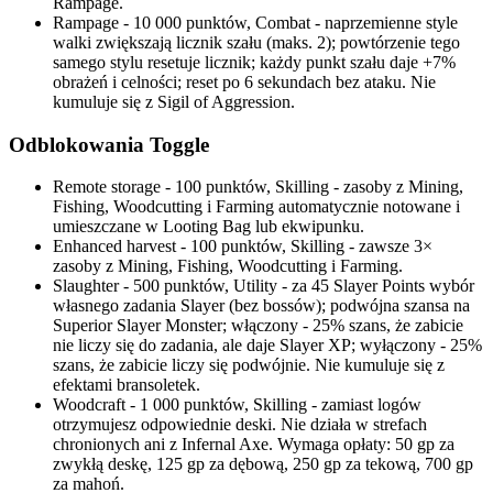
Rampage.
Rampage - 10 000 punktów, Combat - naprzemienne style
walki zwiększają licznik szału (maks. 2); powtórzenie tego
samego stylu resetuje licznik; każdy punkt szału daje +7%
obrażeń i celności; reset po 6 sekundach bez ataku. Nie
kumuluje się z Sigil of Aggression.
Odblokowania Toggle
Remote storage - 100 punktów, Skilling - zasoby z Mining,
Fishing, Woodcutting i Farming automatycznie notowane i
umieszczane w Looting Bag lub ekwipunku.
Enhanced harvest - 100 punktów, Skilling - zawsze 3×
zasoby z Mining, Fishing, Woodcutting i Farming.
Slaughter - 500 punktów, Utility - za 45 Slayer Points wybór
własnego zadania Slayer (bez bossów); podwójna szansa na
Superior Slayer Monster; włączony - 25% szans, że zabicie
nie liczy się do zadania, ale daje Slayer XP; wyłączony - 25%
szans, że zabicie liczy się podwójnie. Nie kumuluje się z
efektami bransoletek.
Woodcraft - 1 000 punktów, Skilling - zamiast logów
otrzymujesz odpowiednie deski. Nie działa w strefach
chronionych ani z Infernal Axe. Wymaga opłaty: 50 gp za
zwykłą deskę, 125 gp za dębową, 250 gp za tekową, 700 gp
za mahoń.