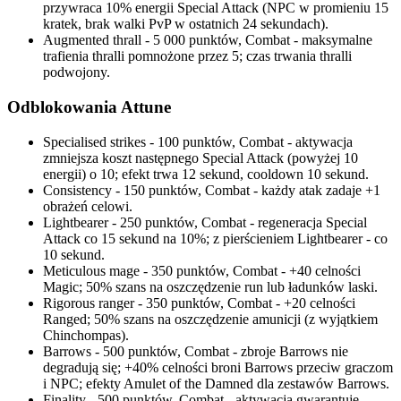
przywraca 10% energii Special Attack (NPC w promieniu 15
kratek, brak walki PvP w ostatnich 24 sekundach).
Augmented thrall - 5 000 punktów, Combat - maksymalne
trafienia thralli pomnożone przez 5; czas trwania thralli
podwojony.
Odblokowania Attune
Specialised strikes - 100 punktów, Combat - aktywacja
zmniejsza koszt następnego Special Attack (powyżej 10
energii) o 10; efekt trwa 12 sekund, cooldown 10 sekund.
Consistency - 150 punktów, Combat - każdy atak zadaje +1
obrażeń celowi.
Lightbearer - 250 punktów, Combat - regeneracja Special
Attack co 15 sekund na 10%; z pierścieniem Lightbearer - co
10 sekund.
Meticulous mage - 350 punktów, Combat - +40 celności
Magic; 50% szans na oszczędzenie run lub ładunków laski.
Rigorous ranger - 350 punktów, Combat - +20 celności
Ranged; 50% szans na oszczędzenie amunicji (z wyjątkiem
Chinchompas).
Barrows - 500 punktów, Combat - zbroje Barrows nie
degradują się; +40% celności broni Barrows przeciw graczom
i NPC; efekty Amulet of the Damned dla zestawów Barrows.
Finality - 500 punktów, Combat - aktywacja gwarantuje