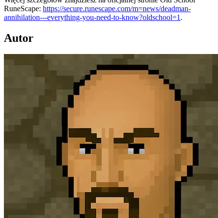
RuneScape:
https://secure.runescape.com/m=news/deadman-
annihilation---everything-you-need-to-know?oldschool=1
.
Autor