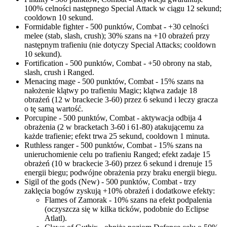
100% celności następnego Special Attack w ciągu 12 sekund;
cooldown 10 sekund.
Formidable fighter - 500 punktów, Combat - +30 celności
melee (stab, slash, crush); 30% szans na +10 obrażeń przy
następnym trafieniu (nie dotyczy Special Attacks; cooldown
10 sekund).
Fortification - 500 punktów, Combat - +50 obrony na stab,
slash, crush i Ranged.
Menacing mage - 500 punktów, Combat - 15% szans na
nałożenie klątwy po trafieniu Magic; klątwa zadaje 18
obrażeń (12 w brackecie 3-60) przez 6 sekund i leczy gracza
o tę samą wartość.
Porcupine - 500 punktów, Combat - aktywacja odbija 4
obrażenia (2 w bracketach 3-60 i 61-80) atakującemu za
każde trafienie; efekt trwa 25 sekund, cooldown 1 minuta.
Ruthless ranger - 500 punktów, Combat - 15% szans na
unieruchomienie celu po trafieniu Ranged; efekt zadaje 15
obrażeń (10 w brackecie 3-60) przez 6 sekund i drenuje 15
energii biegu; podwójne obrażenia przy braku energii biegu.
Sigil of the gods (New) - 500 punktów, Combat - trzy
zaklęcia bogów zyskują +10% obrażeń i dodatkowe efekty:
Flames of Zamorak - 10% szans na efekt podpalenia
(oczyszcza się w kilka ticków, podobnie do Eclipse
Atlatl).