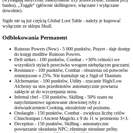
banku), „Toggle“ (głównie skillingowe, włączane i wyłączane
dowolnie).
Sigile nie są już częścią Global Loot Table - należy je kupować
wyłącznie ze sklepu Skull.
Odblokowania Permanent
Ruinous Powers (New) - 5 000 punktów, Prayer - daje dostęp
do księgi modlitw Ruinous Powers.
Deft strikes - 100 punktów, Combat - +30% celności we
wszystkich stylach przeciwko wrogom niebędącym graczami.
Resistance - 100 punktów, Combat - obrażenia od potworów
zmniejszone o 25%. Nie kumuluje się z Sigil of Titanium.
Alchemaniac - 100 punktów, Utility - rzucanie High/Low
Alchemy na stos przedmiotów automatycznie powtarza
zaklęcie aż do wyczerpania stosu.
Infernal chef - 150 punktów, Skilling - 50% szans na
natychmiastowe ugotowanie złowionej ryby z
doświadczeniem Cooking, niezależnie od poziomu.
Onslaught - 150 punktów, Combat - zwiększa liczbę celów
Chinchompas i Ancient Magicks z 9 do 11 w promieniu 3×3.
Deception - 150 punktów, Skilling - automatyczne
powtarzanie okradania NPC; eliminuje nieudane próby.