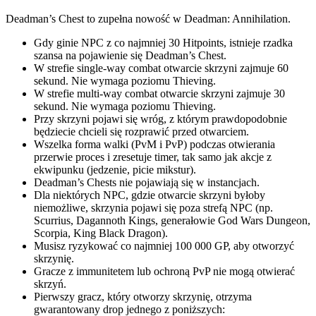
Deadman’s Chest to zupełna nowość w Deadman: Annihilation.
Gdy ginie NPC z co najmniej 30 Hitpoints, istnieje rzadka
szansa na pojawienie się Deadman’s Chest.
W strefie single-way combat otwarcie skrzyni zajmuje 60
sekund. Nie wymaga poziomu Thieving.
W strefie multi-way combat otwarcie skrzyni zajmuje 30
sekund. Nie wymaga poziomu Thieving.
Przy skrzyni pojawi się wróg, z którym prawdopodobnie
będziecie chcieli się rozprawić przed otwarciem.
Wszelka forma walki (PvM i PvP) podczas otwierania
przerwie proces i zresetuje timer, tak samo jak akcje z
ekwipunku (jedzenie, picie mikstur).
Deadman’s Chests nie pojawiają się w instancjach.
Dla niektórych NPC, gdzie otwarcie skrzyni byłoby
niemożliwe, skrzynia pojawi się poza strefą NPC (np.
Scurrius, Dagannoth Kings, generałowie God Wars Dungeon,
Scorpia, King Black Dragon).
Musisz ryzykować co najmniej 100 000 GP, aby otworzyć
skrzynię.
Gracze z immunitetem lub ochroną PvP nie mogą otwierać
skrzyń.
Pierwszy gracz, który otworzy skrzynię, otrzyma
gwarantowany drop jednego z poniższych: