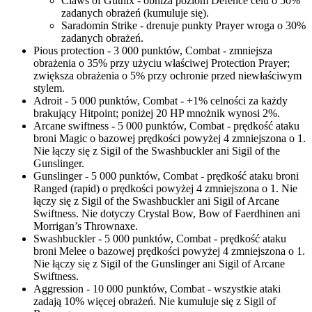
Claws of Guthix - obniża poziom Defence celu o 50%
zadanych obrażeń (kumuluje się).
Saradomin Strike - drenuje punkty Prayer wroga o 30%
zadanych obrażeń.
Pious protection - 3 000 punktów, Combat - zmniejsza
obrażenia o 35% przy użyciu właściwej Protection Prayer;
zwiększa obrażenia o 5% przy ochronie przed niewłaściwym
stylem.
Adroit - 5 000 punktów, Combat - +1% celności za każdy
brakujący Hitpoint; poniżej 20 HP mnożnik wynosi 2%.
Arcane swiftness - 5 000 punktów, Combat - prędkość ataku
broni Magic o bazowej prędkości powyżej 4 zmniejszona o 1.
Nie łączy się z Sigil of the Swashbuckler ani Sigil of the
Gunslinger.
Gunslinger - 5 000 punktów, Combat - prędkość ataku broni
Ranged (rapid) o prędkości powyżej 4 zmniejszona o 1. Nie
łączy się z Sigil of the Swashbuckler ani Sigil of Arcane
Swiftness. Nie dotyczy Crystal Bow, Bow of Faerdhinen ani
Morrigan’s Thrownaxe.
Swashbuckler - 5 000 punktów, Combat - prędkość ataku
broni Melee o bazowej prędkości powyżej 4 zmniejszona o 1.
Nie łączy się z Sigil of the Gunslinger ani Sigil of Arcane
Swiftness.
Aggression - 10 000 punktów, Combat - wszystkie ataki
zadają 10% więcej obrażeń. Nie kumuluje się z Sigil of