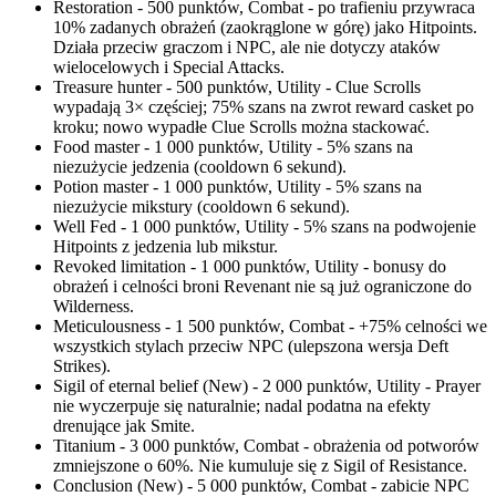
Restoration - 500 punktów, Combat - po trafieniu przywraca
10% zadanych obrażeń (zaokrąglone w górę) jako Hitpoints.
Działa przeciw graczom i NPC, ale nie dotyczy ataków
wielocelowych i Special Attacks.
Treasure hunter - 500 punktów, Utility - Clue Scrolls
wypadają 3× częściej; 75% szans na zwrot reward casket po
kroku; nowo wypadłe Clue Scrolls można stackować.
Food master - 1 000 punktów, Utility - 5% szans na
niezużycie jedzenia (cooldown 6 sekund).
Potion master - 1 000 punktów, Utility - 5% szans na
niezużycie mikstury (cooldown 6 sekund).
Well Fed - 1 000 punktów, Utility - 5% szans na podwojenie
Hitpoints z jedzenia lub mikstur.
Revoked limitation - 1 000 punktów, Utility - bonusy do
obrażeń i celności broni Revenant nie są już ograniczone do
Wilderness.
Meticulousness - 1 500 punktów, Combat - +75% celności we
wszystkich stylach przeciw NPC (ulepszona wersja Deft
Strikes).
Sigil of eternal belief (New) - 2 000 punktów, Utility - Prayer
nie wyczerpuje się naturalnie; nadal podatna na efekty
drenujące jak Smite.
Titanium - 3 000 punktów, Combat - obrażenia od potworów
zmniejszone o 60%. Nie kumuluje się z Sigil of Resistance.
Conclusion (New) - 5 000 punktów, Combat - zabicie NPC