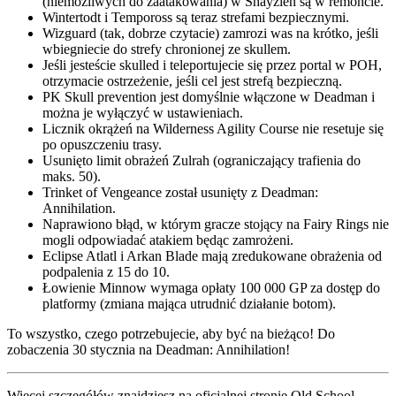
(niemożliwych do zaatakowania) w Shayzien są w remoncie.
Wintertodt i Tempoross są teraz strefami bezpiecznymi.
Wizguard (tak, dobrze czytacie) zamrozi was na krótko, jeśli
wbiegniecie do strefy chronionej ze skullem.
Jeśli jesteście skulled i teleportujecie się przez portal w POH,
otrzymacie ostrzeżenie, jeśli cel jest strefą bezpieczną.
PK Skull prevention jest domyślnie włączone w Deadman i
można je wyłączyć w ustawieniach.
Licznik okrążeń na Wilderness Agility Course nie resetuje się
po opuszczeniu trasy.
Usunięto limit obrażeń Zulrah (ograniczający trafienia do
maks. 50).
Trinket of Vengeance został usunięty z Deadman:
Annihilation.
Naprawiono błąd, w którym gracze stojący na Fairy Rings nie
mogli odpowiadać atakiem będąc zamrożeni.
Eclipse Atlatl i Arkan Blade mają zredukowane obrażenia od
podpalenia z 15 do 10.
Łowienie Minnow wymaga opłaty 100 000 GP za dostęp do
platformy (zmiana mająca utrudnić działanie botom).
To wszystko, czego potrzebujecie, aby być na bieżąco! Do
zobaczenia 30 stycznia na Deadman: Annihilation!
Więcej szczegółów znajdziesz na oficjalnej stronie Old School