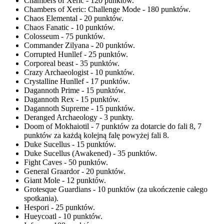
Chambers of Xeric - 120 punktów.
Chambers of Xeric: Challenge Mode - 180 punktów.
Chaos Elemental - 20 punktów.
Chaos Fanatic - 10 punktów.
Colosseum - 75 punktów.
Commander Zilyana - 20 punktów.
Corrupted Hunllef - 25 punktów.
Corporeal beast - 35 punktów.
Crazy Archaeologist - 10 punktów.
Crystalline Hunllef - 17 punktów.
Dagannoth Prime - 15 punktów.
Dagannoth Rex - 15 punktów.
Dagannoth Supreme - 15 punktów.
Deranged Archaeology - 3 punkty.
Doom of Mokhaiotil - 7 punktów za dotarcie do fali 8, 7
punktów za każdą kolejną falę powyżej fali 8.
Duke Sucellus - 15 punktów.
Duke Sucellus (Awakened) - 35 punktów.
Fight Caves - 50 punktów.
General Graardor - 20 punktów.
Giant Mole - 12 punktów.
Grotesque Guardians - 10 punktów (za ukończenie całego
spotkania).
Hespori - 25 punktów.
Hueycoatl - 10 punktów.