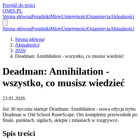
Przejdź do treści
OSRS.
P
L
Strona główna
Poradniki
Misje
Umiejętności
Osiągnięcia
Aktualności
Strona główna
Poradniki
Misje
Umiejętności
Osiągnięcia
Aktualności
Strona główna
/
Aktualności
/
2026
/
Deadman: Annihilation - wszystko, co musisz wiedzieć
Deadman: Annihilation -
wszystko, co musisz wiedzieć
23.01.2026
Już 30 stycznia startuje Deadman: Annihilation - nowa edycja trybu
Deadman w Old School RuneScape. Oto kompletny przewodnik po
finale, punktach, sigilach, sklepie i zmianach w rozgrywce.
Spis treści