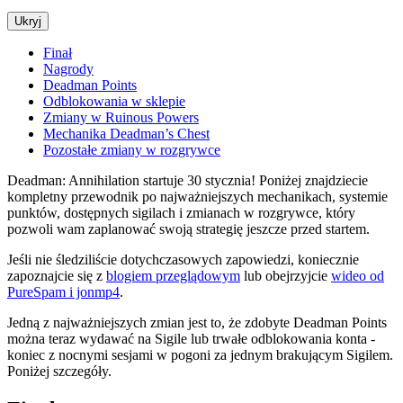
Ukryj
Finał
Nagrody
Deadman Points
Odblokowania w sklepie
Zmiany w Ruinous Powers
Mechanika Deadman’s Chest
Pozostałe zmiany w rozgrywce
Deadman: Annihilation startuje 30 stycznia! Poniżej znajdziecie
kompletny przewodnik po najważniejszych mechanikach, systemie
punktów, dostępnych sigilach i zmianach w rozgrywce, który
pozwoli wam zaplanować swoją strategię jeszcze przed startem.
Jeśli nie śledziliście dotychczasowych zapowiedzi, koniecznie
zapoznajcie się z
blogiem przeglądowym
lub obejrzyjcie
wideo od
PureSpam i jonmp4
.
Jedną z najważniejszych zmian jest to, że zdobyte Deadman Points
można teraz wydawać na Sigile lub trwałe odblokowania konta -
koniec z nocnymi sesjami w pogoni za jednym brakującym Sigilem.
Poniżej szczegóły.