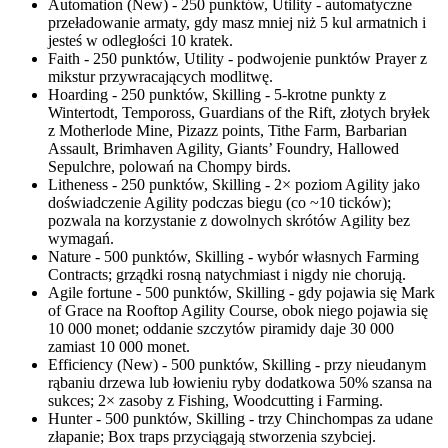
Automation (New) - 250 punktów, Utility - automatyczne
przeładowanie armaty, gdy masz mniej niż 5 kul armatnich i
jesteś w odległości 10 kratek.
Faith - 250 punktów, Utility - podwojenie punktów Prayer z
mikstur przywracających modlitwę.
Hoarding - 250 punktów, Skilling - 5-krotne punkty z
Wintertodt, Tempoross, Guardians of the Rift, złotych bryłek
z Motherlode Mine, Pizazz points, Tithe Farm, Barbarian
Assault, Brimhaven Agility, Giants’ Foundry, Hallowed
Sepulchre, polowań na Chompy birds.
Litheness - 250 punktów, Skilling - 2× poziom Agility jako
doświadczenie Agility podczas biegu (co ~10 ticków);
pozwala na korzystanie z dowolnych skrótów Agility bez
wymagań.
Nature - 500 punktów, Skilling - wybór własnych Farming
Contracts; grządki rosną natychmiast i nigdy nie chorują.
Agile fortune - 500 punktów, Skilling - gdy pojawia się Mark
of Grace na Rooftop Agility Course, obok niego pojawia się
10 000 monet; oddanie szczytów piramidy daje 30 000
zamiast 10 000 monet.
Efficiency (New) - 500 punktów, Skilling - przy nieudanym
rąbaniu drzewa lub łowieniu ryby dodatkowa 50% szansa na
sukces; 2× zasoby z Fishing, Woodcutting i Farming.
Hunter - 500 punktów, Skilling - trzy Chinchompas za udane
złapanie; Box traps przyciągają stworzenia szybciej.