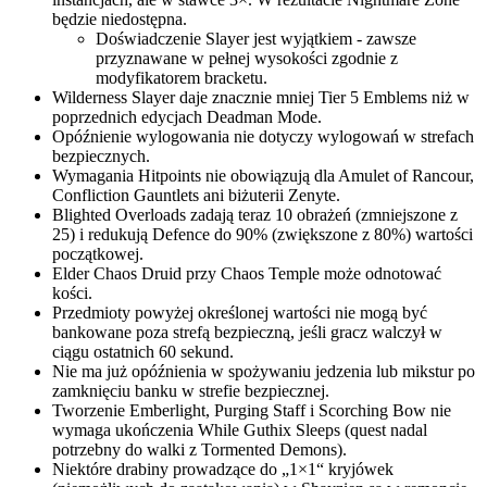
będzie niedostępna.
Doświadczenie Slayer jest wyjątkiem - zawsze
przyznawane w pełnej wysokości zgodnie z
modyfikatorem bracketu.
Wilderness Slayer daje znacznie mniej Tier 5 Emblems niż w
poprzednich edycjach Deadman Mode.
Opóźnienie wylogowania nie dotyczy wylogowań w strefach
bezpiecznych.
Wymagania Hitpoints nie obowiązują dla Amulet of Rancour,
Confliction Gauntlets ani biżuterii Zenyte.
Blighted Overloads zadają teraz 10 obrażeń (zmniejszone z
25) i redukują Defence do 90% (zwiększone z 80%) wartości
początkowej.
Elder Chaos Druid przy Chaos Temple może odnotować
kości.
Przedmioty powyżej określonej wartości nie mogą być
bankowane poza strefą bezpieczną, jeśli gracz walczył w
ciągu ostatnich 60 sekund.
Nie ma już opóźnienia w spożywaniu jedzenia lub mikstur po
zamknięciu banku w strefie bezpiecznej.
Tworzenie Emberlight, Purging Staff i Scorching Bow nie
wymaga ukończenia While Guthix Sleeps (quest nadal
potrzebny do walki z Tormented Demons).
Niektóre drabiny prowadzące do „1×1“ kryjówek