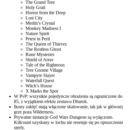
The Grand Tree
Holy Grail
Horror from the Deep
Lost City
Merlin’s Crystal
Monkey Madness I
Nature Spirit
Priest in Peril
The Queen of Thieves
The Restless Ghost
Rune Mysteries
Shield of Arrav
Tale of the Righteous
Tree Gnome Village
Vampyre Slayer
Waterfall Quest
Witch’s House
X Marks the Spot
W PvP: wszystkie pojedyncze obrażenia są ograniczone do
85, z wyjątkiem efektu zestawu Dharok.
Ikony zaklęć mają włączone skalowanie, tak jak w głównej
grze poza Wilderness.
Prywatne instancje God Wars Dungeon są wyłączone.
Killcount uzyskany w lochu nie resetuje się po opuszczeniu
strefy.