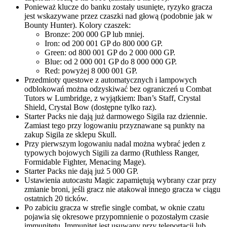
Ponieważ klucze do banku zostały usunięte, ryzyko gracza
jest wskazywane przez czaszki nad głową (podobnie jak w
Bounty Hunter). Kolory czaszek:
Bronze: 200 000 GP lub mniej.
Iron: od 200 001 GP do 800 000 GP.
Green: od 800 001 GP do 2 000 000 GP.
Blue: od 2 000 001 GP do 8 000 000 GP.
Red: powyżej 8 000 001 GP.
Przedmioty questowe z automatycznych i lampowych
odblokowań można odzyskiwać bez ograniczeń u Combat
Tutors w Lumbridge, z wyjątkiem: Iban’s Staff, Crystal
Shield, Crystal Bow (dostępne tylko raz).
Starter Packs nie dają już darmowego Sigila raz dziennie.
Zamiast tego przy logowaniu przyznawane są punkty na
zakup Sigila ze sklepu Skull.
Przy pierwszym logowaniu nadal można wybrać jeden z
typowych bojowych Sigili za darmo (Ruthless Ranger,
Formidable Fighter, Menacing Mage).
Starter Packs nie dają już 5 000 GP.
Ustawienia autocastu Magic zapamiętują wybrany czar przy
zmianie broni, jeśli gracz nie atakował innego gracza w ciągu
ostatnich 20 ticków.
Po zabiciu gracza w strefie single combat, w oknie czatu
pojawia się okresowe przypomnienie o pozostałym czasie
immunitetu. Immunitet jest usuwany przy teleportacji lub