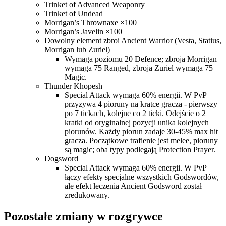
Trinket of Advanced Weaponry
Trinket of Undead
Morrigan’s Thrownaxe ×100
Morrigan’s Javelin ×100
Dowolny element zbroi Ancient Warrior (Vesta, Statius,
Morrigan lub Zuriel)
Wymaga poziomu 20 Defence; zbroja Morrigan
wymaga 75 Ranged, zbroja Zuriel wymaga 75
Magic.
Thunder Khopesh
Special Attack wymaga 60% energii. W PvP
przyzywa 4 pioruny na kratce gracza - pierwszy
po 7 tickach, kolejne co 2 ticki. Odejście o 2
kratki od oryginalnej pozycji unika kolejnych
piorunów. Każdy piorun zadaje 30-45% max hit
gracza. Początkowe trafienie jest melee, pioruny
są magic; oba typy podlegają Protection Prayer.
Dogsword
Special Attack wymaga 60% energii. W PvP
łączy efekty specjalne wszystkich Godswordów,
ale efekt leczenia Ancient Godsword został
zredukowany.
Pozostałe zmiany w rozgrywce