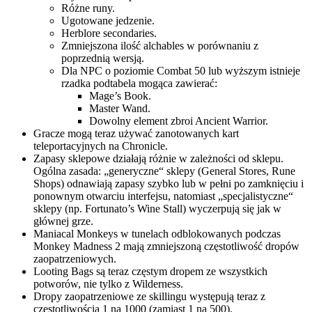
Różne runy.
Ugotowane jedzenie.
Herblore secondaries.
Zmniejszona ilość alchables w porównaniu z
poprzednią wersją.
Dla NPC o poziomie Combat 50 lub wyższym istnieje
rzadka podtabela mogąca zawierać:
Mage’s Book.
Master Wand.
Dowolny element zbroi Ancient Warrior.
Gracze mogą teraz używać zanotowanych kart
teleportacyjnych na Chronicle.
Zapasy sklepowe działają różnie w zależności od sklepu.
Ogólna zasada: „generyczne“ sklepy (General Stores, Rune
Shops) odnawiają zapasy szybko lub w pełni po zamknięciu i
ponownym otwarciu interfejsu, natomiast „specjalistyczne“
sklepy (np. Fortunato’s Wine Stall) wyczerpują się jak w
głównej grze.
Maniacal Monkeys w tunelach odblokowanych podczas
Monkey Madness 2 mają zmniejszoną częstotliwość dropów
zaopatrzeniowych.
Looting Bags są teraz częstym dropem ze wszystkich
potworów, nie tylko z Wilderness.
Dropy zaopatrzeniowe ze skillingu występują teraz z
częstotliwością 1 na 1000 (zamiast 1 na 500).