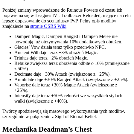
Poniżej zmiany wprowadzone do Ruinous Powers od czasu ich
pojawienia się w Leagues IV - Trailblazer Reloaded, mające na celu
lepsze dopasowanie do scenariuszy PvP. Pełny opis modlitw
znajdziecie na
stronie OSRS Wiki
.
Dampen Magic, Dampen Ranged i Dampen Melee nie
powodują już otrzymywania 10% dodatkowych obrażeń.
Glacies’ Vow działa teraz tylko przeciwko NPC.
Ancient Will daje teraz +3% obrażeń Magic.
Trinitas daje teraz +2% obrażeń Magic.
Rebuke zwiększa teraz obrażenia odbite o 10% (zmniejszone
z 50%).
Decimate daje +30% Attack (zwiększone z +25%).
Annihilate daje +30% Ranged Attack (zwiększone z +25%).
Vaporise daje teraz +30% Magic Attack (zwiększone z
+25%).
Intensify daje teraz +50% celności we wszystkich stylach
walki (zwiększone z +40%).
Twórcy spodziewają się masowego wykorzystania tych modlitw,
szczególnie w połączeniu z Sigil of Eternal Belief.
Mechanika Deadman’s Chest