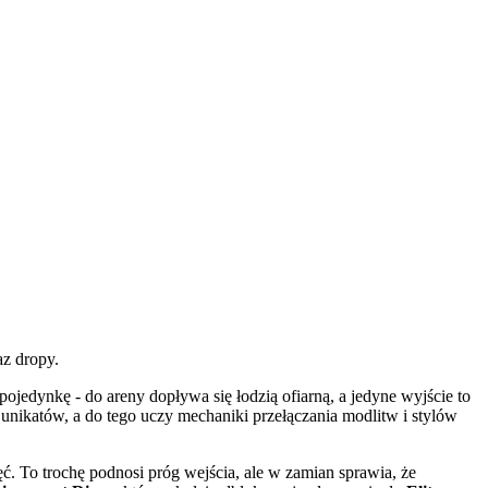
az dropy.
pojedynkę - do areny dopływa się łodzią ofiarną, a jedyne wyjście to
h unikatów, a do tego uczy mechaniki przełączania modlitw i stylów
ć. To trochę podnosi próg wejścia, ale w zamian sprawia, że