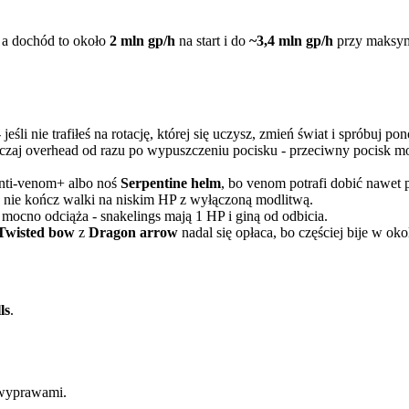
, a dochód to około
2 mln gp/h
na start i do
~3,4 mln gp/h
przy maksyma
jeśli nie trafiłeś na rotację, której się uczysz, zmień świat i spróbuj po
czaj overhead od razu po wypuszczeniu pocisku - przeciwny pocisk może
anti-venom+ albo noś
Serpentine helm
, bo venom potrafi dobić nawet p
 - nie kończ walki na niskim HP z wyłączoną modlitwą.
mocno odciąża - snakelings mają 1 HP i giną od odbicia.
Twisted bow
z
Dragon arrow
nadal się opłaca, bo częściej bije w ok
ls
.
 wyprawami.