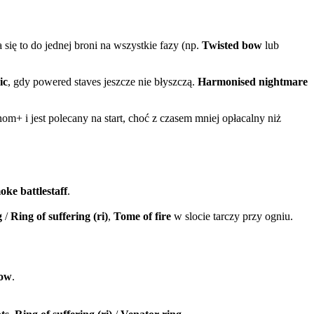
ię to do jednej broni na wszystkie fazy (np.
Twisted bow
lub
ic
, gdy powered staves jeszcze nie błyszczą.
Harmonised nightmare
enom+ i jest polecany na start, choć z czasem mniej opłacalny niż
ke battlestaff
.
g
/
Ring of suffering (ri)
,
Tome of fire
w slocie tarczy przy ogniu.
bow
.