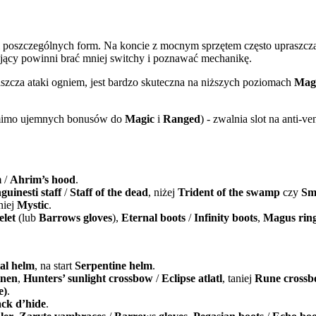
 poszczególnych form. Na koncie z mocnym sprzętem często upraszcza s
kujący powinni brać mniej switchy i poznawać mechanikę.
szcza ataki ogniem, jest bardzo skuteczna na niższych poziomach
Mag
(mimo ujemnych bonusów do
Magic
i
Ranged
) - zwalnia slot na anti-v
m
/
Ahrim’s hood
.
guinesti staff
/
Staff of the dead
, niżej
Trident of the swamp
czy
Smo
aniej
Mystic
.
let
(lub
Barrows gloves
),
Eternal boots
/
Infinity boots
,
Magus rin
al helm
, na start
Serpentine helm
.
inen
,
Hunters’ sunlight crossbow
/
Eclipse atlatl
, taniej
Rune cross
e)
.
ack d’hide
.