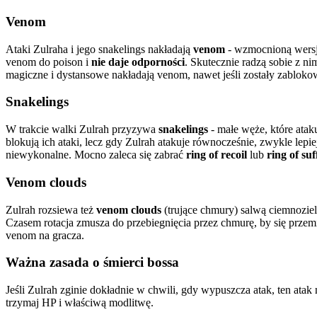
Venom
Ataki Zulraha i jego snakelings nakładają
venom
- wzmocnioną wersję
venom do poison i
nie daje odporności
. Skutecznie radzą sobie z n
magiczne i dystansowe nakładają venom, nawet jeśli zostały zabloko
Snakelings
W trakcie walki Zulrah przyzywa
snakelings
- małe węże, które ataku
blokują ich ataki, lecz gdy Zulrah atakuje równocześnie, zwykle lepi
niewykonalne. Mocno zaleca się zabrać
ring of recoil
lub
ring of suf
Venom clouds
Zulrah rozsiewa też
venom clouds
(trujące chmury) salwą ciemnozielo
Czasem rotacja zmusza do przebiegnięcia przez chmurę, by się przem
venom na gracza.
Ważna zasada o śmierci bossa
Jeśli Zulrah zginie dokładnie w chwili, gdy wypuszcza atak, ten atak n
trzymaj HP i właściwą modlitwę.