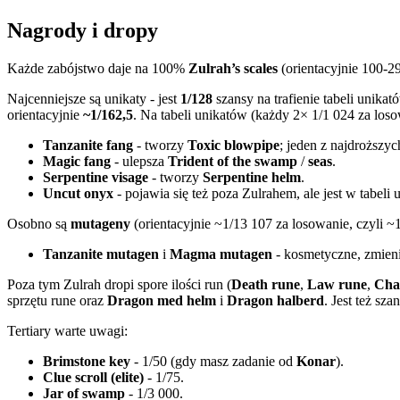
Nagrody i dropy
Każde zabójstwo daje na 100%
Zulrah’s scales
(orientacyjnie 100-2
Najcenniejsze są unikaty - jest
1/128
szansy na trafienie tabeli unika
orientacyjnie
~1/162,5
. Na tabeli unikatów (każdy 2× 1/1 024 za loso
Tanzanite fang
- tworzy
Toxic blowpipe
; jeden z najdroższy
Magic fang
- ulepsza
Trident of the swamp
/
seas
.
Serpentine visage
- tworzy
Serpentine helm
.
Uncut onyx
- pojawia się też poza Zulrahem, ale jest w tabeli 
Osobno są
mutageny
(orientacyjnie ~1/13 107 za losowanie, czyli ~
Tanzanite mutagen
i
Magma mutagen
- kosmetyczne, zmieni
Poza tym Zulrah dropi spore ilości run (
Death rune
,
Law rune
,
Cha
sprzętu rune oraz
Dragon med helm
i
Dragon halberd
. Jest też sza
Tertiary warte uwagi:
Brimstone key
- 1/50 (gdy masz zadanie od
Konar
).
Clue scroll (elite)
- 1/75.
Jar of swamp
- 1/3 000.