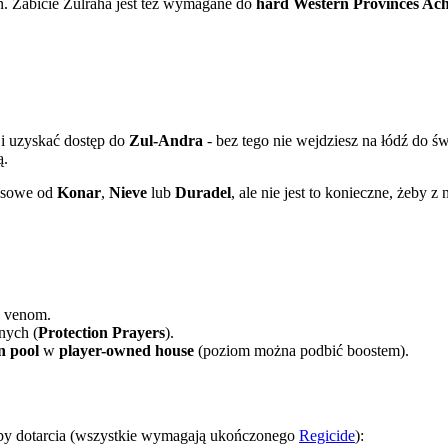
ń. Zabicie Zulraha jest też wymagane do
hard Western Provinces Ac
i uzyskać dostęp do
Zul-Andra
- bez tego nie wejdziesz na łódź do św
ą.
ossowe od
Konar
,
Nieve
lub
Duradel
, ale nie jest to konieczne, żeby z
a venom.
nych (
Protection Prayers
).
n pool
w
player-owned house
(poziom można podbić boostem).
oby dotarcia (wszystkie wymagają ukończonego
Regicide
):