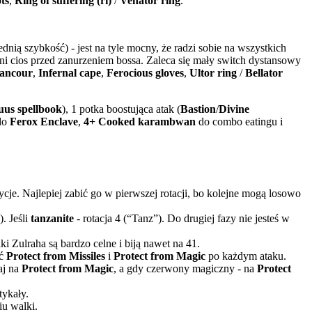
ts
,
Ring of suffering (ri)
/
Venator ring
.
nią szybkość) - jest na tyle mocny, że radzi sobie na wszystkich
atni cios przed zanurzeniem bossa. Zaleca się mały switch dystansowy
rancour
,
Infernal cape
,
Ferocious gloves
,
Ultor ring
/
Bellator
uus spellbook
), 1 potka boostująca atak (
Bastion
/
Divine
do
Ferox Enclave
,
4+ Cooked karambwan
do combo eatingu i
zycje. Najlepiej zabić go w pierwszej rotacji, bo kolejne mogą losowo
). Jeśli
tanzanite
- rotacja 4 (“Tanz”). Do drugiej fazy nie jesteś w
aki Zulraha są bardzo celne i biją nawet na 41.
ać
Protect from Missiles
i
Protect from Magic
po każdym ataku.
aj na
Protect from Magic
, a gdy czerwony magiczny - na
Protect
tykały.
iu walki.