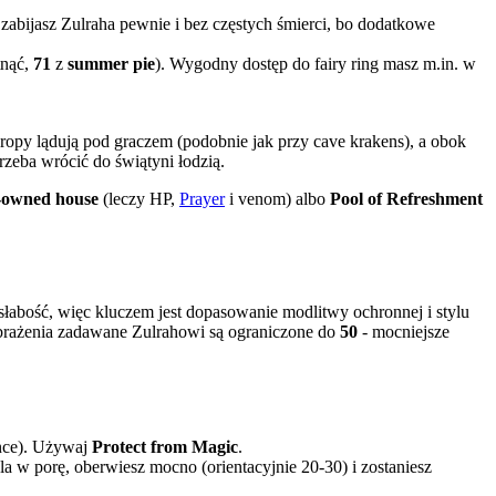
 zabijasz Zulraha pewnie i bez częstych śmierci, bo dodatkowe
tnąć,
71
z
summer pie
). Wygodny dostęp do fairy ring masz m.in. w
 dropy lądują pod graczem (podobnie jak przy cave krakens), a obok
zeba wrócić do świątyni łodzią.
-owned house
(leczy HP,
Prayer
i venom) albo
Pool of Refreshment
 słabość, więc kluczem jest dopasowanie modlitwy ochronnej i stylu
Obrażenia zadawane Zulrahowi są ograniczone do
50
- mocniejsze
nce). Używaj
Protect from Magic
.
ola w porę, oberwiesz mocno (orientacyjnie 20-30) i zostaniesz