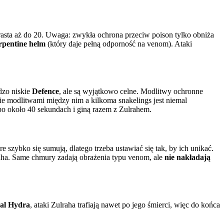
arasta aż do 20. Uwaga: zwykła ochrona przeciw poison tylko obniża
rpentine helm
(który daje pełną odporność na venom). Ataki
rdzo niskie
Defence
, ale są wyjątkowo celne. Modlitwy ochronne
anie modlitwami między nim a kilkoma snakelings jest niemal
 po około 40 sekundach i giną razem z Zulrahem.
 szybko się sumują, dlatego trzeba ustawiać się tak, by ich unikać.
raha. Same chmury zadają obrażenia typu venom, ale
nie nakładają
al Hydra
, ataki Zulraha trafiają nawet po jego śmierci, więc do końca