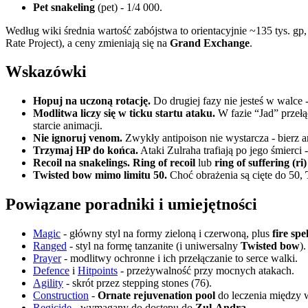
Pet snakeling
(pet) - 1/4 000.
Według wiki średnia wartość zabójstwa to orientacyjnie ~135 tys. gp
Rate Project), a ceny zmieniają się na
Grand Exchange
.
Wskazówki
Hopuj na uczoną rotację.
Do drugiej fazy nie jesteś w walce - 
Modlitwa liczy się w ticku startu ataku.
W fazie “Jad” przełą
starcie animacji.
Nie ignoruj venom.
Zwykły antipoison nie wystarcza - bierz 
Trzymaj HP do końca.
Ataki Zulraha trafiają po jego śmierci
Recoil na snakelings.
Ring of recoil
lub
ring of suffering (ri)
Twisted bow mimo limitu 50.
Choć obrażenia są cięte do 50,
Powiązane poradniki i umiejętności
Magic
- główny styl na formy zieloną i czerwoną, plus
fire spel
Ranged
- styl na formę tanzanite (i uniwersalny
Twisted bow
).
Prayer
- modlitwy ochronne i ich przełączanie to serce walki.
Defence
i
Hitpoints
- przeżywalność przy mocnych atakach.
Agility
- skrót przez stepping stones (76).
Construction
-
Ornate rejuvenation pool
do leczenia między
Regicide
- wymagany do dostępu do
Zul-Andra
.