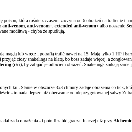
 poison, która rośnie z czasem: zaczyna od 6 obrażeń na trafienie i n
im
anti-venom
,
anti-venom+
,
extended anti-venom+
albo noszenie
Se
wane modlitwą - chyba że spudłują.
ją magią lub wręcz i potrafią trafić nawet na 15. Mają tylko 1 HP i ba
ej przyjąć ciosy snakelings na klatę, bo boss zadaje więcej, a żonglow
fering (r/ri)
, by zabijać je odbiciem obrażeń. Snakelings znikają same
nych kul. Stanie w obszarze 3x3 chmury zadaje obrażenia co tick, które
ieścić - to nadal lepsze niż oberwanie od nieprzygotowanej salwy Zul
adal zada obrażenia - i potrafi zabić gracza. Inaczej niż przy
Alchemic