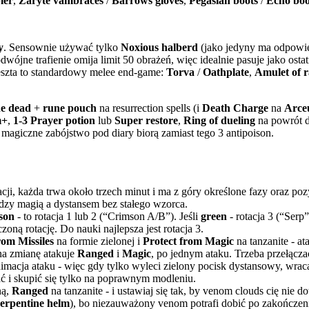
ler
,
Zaryte vambraces
/
Barrows gloves
,
Pegasian boots
/
Echo boo
y
. Sensownie używać tylko
Noxious halberd
(jako jedyny ma odpowied
odwójne trafienie omija limit 50 obrażeń, więc idealnie pasuje jako ost
Reszta to standardowy melee end-game:
Torva
/
Oathplate
,
Amulet of 
he dead
+
rune pouch
na resurrection spells (i
Death Charge
na
Arce
m+
,
1-3 Prayer potion
lub
Super restore
,
Ring of dueling
na powrót 
 magiczne zabójstwo pod diary biorą zamiast tego 3 antipoison.
tacji, każda trwa około trzech minut i ma z góry określone fazy oraz po
dzy magią a dystansem bez stałego wzorca.
son
- to rotacja 1 lub 2 (“Crimson A/B”). Jeśli
green
- rotacja 3 (“Serp”
oną rotację. Do nauki najlepsza jest rotacja 3.
rom Missiles
na formie zielonej i
Protect from Magic
na tanzanite - at
 na zmianę atakuje
Ranged
i
Magic
, po jednym ataku. Trzeba przełącz
macja ataku - więc gdy tylko wyleci zielony pocisk dystansowy, wrac
ać i skupić się tylko na poprawnym modleniu.
ną,
Ranged
na tanzanite - i ustawiaj się tak, by venom clouds cię nie do
erpentine helm
), bo niezauważony venom potrafi dobić po zakończen