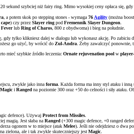
20 sekund szybciej niż fairy ring. Mimo wysokiej ceny opłaca się, gdy
ra
, a potem skok po stepping stones - wymaga
76
Agility
(można boos
 cape
) czy przez
Slayer ring
pod
Fremennik Slayer Dungeon
.
 Fever
lub
Ring of Charos
, 800 z obydwoma) i bieg na południe.
ię, gdy tylko klikniesz dalej w dialogu lub wykonasz akcję. Po zabiciu
 możesz go użyć, by wrócić do
Zul-Andra
. Żeby zawalczyć ponownie, tr
to mieć szybkie źródło leczenia:
Ornate rejuvenation pool
w
player
ejscu, zwykle jako inna
forma
. Każda forma ma inny styl ataku i inną
Magic
i
Ranged
na poziomie 300 oraz +50 do celności i siły ataku. 
gic defence). Używaj
Protect from Missiles
.
ciej magią. Jest słaba na
Ranged
(+300 magic defence, +0 ranged defe
uderza ogonem w to miejsce (atak
Melee
). Jeśli nie odejdziesz o dwa p
ma zielona, ale i tak zwykle skuteczniejszy jest
Magic
.