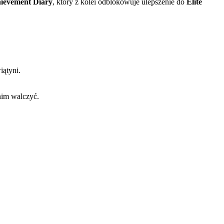
hievement Diary
, który z kolei odblokowuje ulepszenie do
Elite
iątyni.
 nim walczyć.