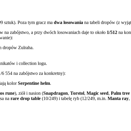
99 sztuk). Poza tym gracz ma
dwa losowania
na tabeli dropów (z wyjątk
tów na zabójstwo, a przy dwóch losowaniach daje to około
1/512
na konk
wanie):
ch dropów Zulraha.
unikatów i collection logu.
1/6 554 na zabójstwo za konkretny):
ają kolor
Serpentine helm
.
os rune
), ziół i nasion (
Snapdragon
,
Torstol
,
Magic seed
,
Palm tree
nsa na
rare drop table
(10/249) i tabelę ryb (12/249, m.in.
Manta ray
,