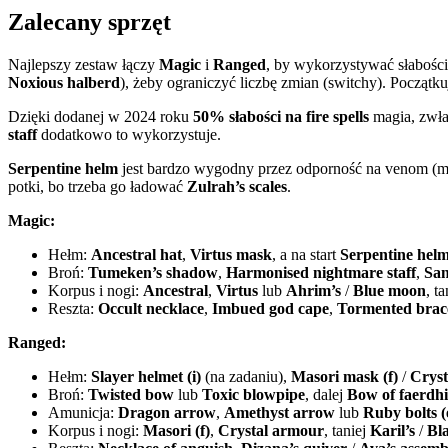
Zalecany sprzęt
Najlepszy zestaw łączy
Magic
i
Ranged
, by wykorzystywać słabości
Noxious halberd
), żeby ograniczyć liczbę zmian (switchy). Począt
Dzięki dodanej w 2024 roku
50% słabości na fire spells
magia, zwła
staff
dodatkowo to wykorzystuje.
Serpentine helm
jest bardzo wygodny przez odporność na venom 
potki, bo trzeba go ładować
Zulrah’s scales
.
Magic:
Hełm:
Ancestral hat
,
Virtus mask
, a na start
Serpentine hel
Broń:
Tumeken’s shadow
,
Harmonised nightmare staff
,
San
Korpus i nogi:
Ancestral
,
Virtus
lub
Ahrim’s
/
Blue moon
, t
Reszta:
Occult necklace
,
Imbued god cape
,
Tormented brace
Ranged:
Hełm:
Slayer helmet (i)
(na zadaniu),
Masori mask (f)
/
Cryst
Broń:
Twisted bow
lub
Toxic blowpipe
, dalej
Bow of faerdh
Amunicja:
Dragon arrow
,
Amethyst arrow
lub
Ruby bolts (
Korpus i nogi:
Masori (f)
,
Crystal armour
, taniej
Karil’s
/
Bl