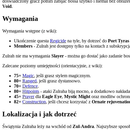
doświadczony gracz potrafi zabijać bossa szybko i niemal bez obraże
Void
.
Wymagania
Wymagania wstępne (z wiki):
Ukończenie questa
Regicide
na tyle, by dotrzeć do
Port Tyras
Members
- Zulrah jest dostępny tylko na kontach z subskrypcj
Zulrah nie ma wymagania
Slayer
- można go dostać jako zadanie b
Zalecane poziomy umiejętności (orientacyjnie, z wiki):
75+
Magic
, jeśli grasz stylem magicznym.
80+
Ranged
, jeśli grasz dystansowo.
70+
Defence
.
80+
Hitpoints
- ataki Zulraha biją mocno, a dodatkowo nakład
45+
Prayer
dla
Eagle Eye
,
Mystic Might
oraz modlitw ochron
82+
Construction
, jeśli chcesz korzystać z
Ornate rejuvenatio
Lokalizacja i jak dotrzeć
Świątynia Zulraha leży na wschód od
Zul-Andra
. Najszybsze spos