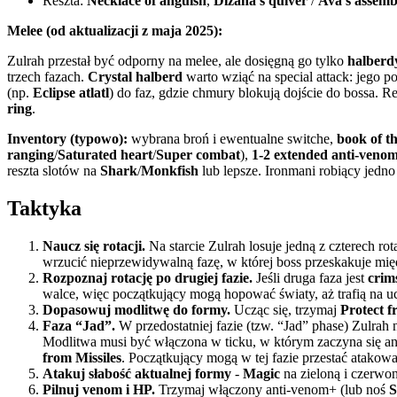
Reszta:
Necklace of anguish
,
Dizana’s quiver
/
Ava’s assemb
Melee (od aktualizacji z maja 2025):
Zulrah przestał być odporny na melee, ale dosięgną go tylko
halberd
trzech fazach.
Crystal halberd
warto wziąć na special attack: jego p
(np.
Eclipse atlatl
) do faz, gdzie chmury blokują dojście do bossa. 
ring
.
Inventory (typowo):
wybrana broń i ewentualne switche,
book of t
ranging
/
Saturated heart
/
Super combat
),
1-2 extended anti-veno
reszta slotów na
Shark
/
Monkfish
lub lepsze. Ironmani robiący jedno
Taktyka
Naucz się rotacji.
Na starcie Zulrah losuje jedną z czterech ro
wrzucić nieprzewidywalną fazę, w której boss przeskakuje mię
Rozpoznaj rotację po drugiej fazie.
Jeśli druga faza jest
crim
walce, więc początkujący mogą hopować światy, aż trafią na ucz
Dopasowuj modlitwę do formy.
Ucząc się, trzymaj
Protect f
Faza “Jad”.
W przedostatniej fazie (tzw. “Jad” phase) Zulrah
Modlitwa musi być włączona w ticku, w którym zaczyna się ani
from Missiles
. Początkujący mogą w tej fazie przestać atakow
Atakuj słabość aktualnej formy
-
Magic
na zieloną i czerwo
Pilnuj venom i HP.
Trzymaj włączony anti-venom+ (lub noś
S