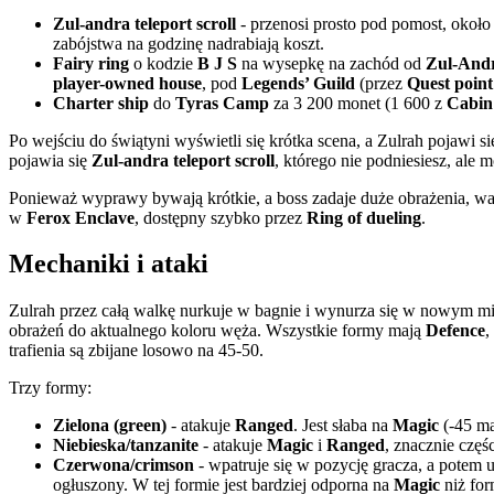
Zul-andra teleport scroll
- przenosi prosto pod pomost, około 
zabójstwa na godzinę nadrabiają koszt.
Fairy ring
o kodzie
B J S
na wysepkę na zachód od
Zul-And
player-owned house
, pod
Legends’ Guild
(przez
Quest point
Charter ship
do
Tyras Camp
za 3 200 monet (1 600 z
Cabin
Po wejściu do świątyni wyświetli się krótka scena, a Zulrah pojawi s
pojawia się
Zul-andra teleport scroll
, którego nie podniesiesz, ale
Ponieważ wyprawy bywają krótkie, a boss zadaje duże obrażenia, war
w
Ferox Enclave
, dostępny szybko przez
Ring of dueling
.
Mechaniki i ataki
Zulrah przez całą walkę nurkuje w bagnie i wynurza się w nowym mi
obrażeń do aktualnego koloru węża. Wszystkie formy mają
Defence
,
trafienia są zbijane losowo na 45-50.
Trzy formy:
Zielona (green)
- atakuje
Ranged
. Jest słaba na
Magic
(-45 ma
Niebieska/tanzanite
- atakuje
Magic
i
Ranged
, znacznie częś
Czerwona/crimson
- wpatruje się w pozycję gracza, a potem 
ogłuszony. W tej formie jest bardziej odporna na
Magic
niż for