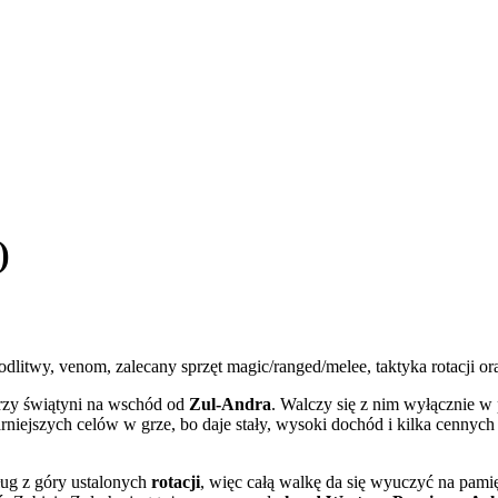
)
dlitwy, venom, zalecany sprzęt magic/ranged/melee, taktyka rotacji or
przy świątyni na wschód od
Zul-Andra
. Walczy się z nim wyłącznie w 
arniejszych celów w grze, bo daje stały, wysoki dochód i kilka cennyc
dług z góry ustalonych
rotacji
, więc całą walkę da się wyuczyć na pamię