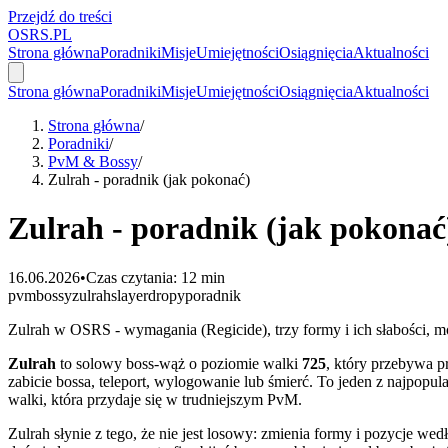
Przejdź do treści
OSRS.
P
L
Strona główna
Poradniki
Misje
Umiejętności
Osiągnięcia
Aktualności
Strona główna
Poradniki
Misje
Umiejętności
Osiągnięcia
Aktualności
Strona główna
/
Poradniki
/
PvM & Bossy
/
Zulrah - poradnik (jak pokonać)
Zulrah - poradnik (jak pokonać
16.06.2026
•
Czas czytania: 12 min
pvm
bossy
zulrah
slayer
dropy
poradnik
Zulrah w OSRS - wymagania (Regicide), trzy formy i ich słabości, mo
Zulrah
to solowy boss-wąż o poziomie walki
725
, który przebywa 
zabicie bossa, teleport, wylogowanie lub śmierć. To jeden z najpopul
walki, która przydaje się w trudniejszym PvM.
Zulrah słynie z tego, że nie jest losowy: zmienia formy i pozycje we