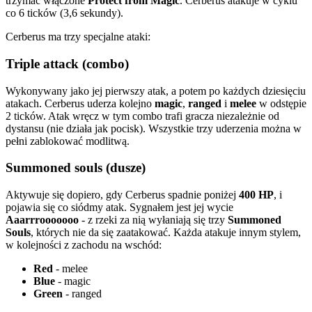
trzymać włączone
Protect from Magic
. Cerberus atakuje w cyklu
co 6 ticków (3,6 sekundy).
Cerberus ma trzy specjalne ataki:
Triple attack (combo)
Wykonywany jako jej pierwszy atak, a potem po każdych dziesięciu
atakach. Cerberus uderza kolejno
magic
,
ranged
i
melee
w odstępie
2 ticków. Atak wręcz w tym combo trafi gracza niezależnie od
dystansu (nie działa jak pocisk). Wszystkie trzy uderzenia można w
pełni zablokować modlitwą.
Summoned souls (dusze)
Aktywuje się dopiero, gdy Cerberus spadnie poniżej
400 HP
, i
pojawia się co siódmy atak. Sygnałem jest jej wycie
Aaarrrooooooo
- z rzeki za nią wyłaniają się trzy
Summoned
Souls
, których nie da się zaatakować. Każda atakuje innym stylem,
w kolejności z zachodu na wschód:
Red
- melee
Blue
- magic
Green
- ranged