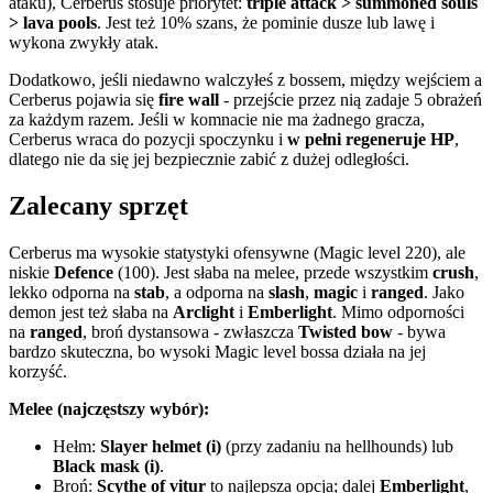
ataku), Cerberus stosuje priorytet:
triple attack > summoned souls
> lava pools
. Jest też 10% szans, że pominie dusze lub lawę i
wykona zwykły atak.
Dodatkowo, jeśli niedawno walczyłeś z bossem, między wejściem a
Cerberus pojawia się
fire wall
- przejście przez nią zadaje 5 obrażeń
za każdym razem. Jeśli w komnacie nie ma żadnego gracza,
Cerberus wraca do pozycji spoczynku i
w pełni regeneruje HP
,
dlatego nie da się jej bezpiecznie zabić z dużej odległości.
Zalecany sprzęt
Cerberus ma wysokie statystyki ofensywne (Magic level 220), ale
niskie
Defence
(100). Jest słaba na melee, przede wszystkim
crush
,
lekko odporna na
stab
, a odporna na
slash
,
magic
i
ranged
. Jako
demon jest też słaba na
Arclight
i
Emberlight
. Mimo odporności
na
ranged
, broń dystansowa - zwłaszcza
Twisted bow
- bywa
bardzo skuteczna, bo wysoki Magic level bossa działa na jej
korzyść.
Melee (najczęstszy wybór):
Hełm:
Slayer helmet (i)
(przy zadaniu na hellhounds) lub
Black mask (i)
.
Broń:
Scythe of vitur
to najlepsza opcja; dalej
Emberlight
,