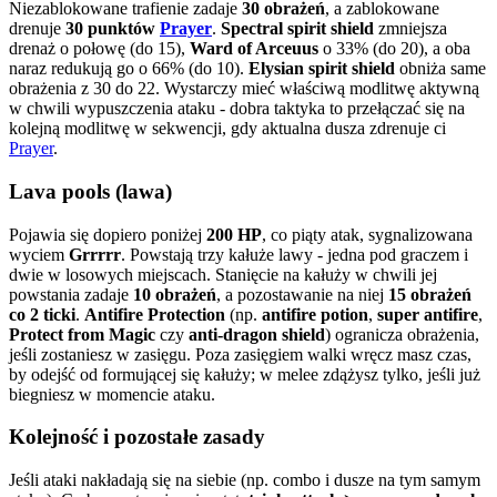
Niezablokowane trafienie zadaje
30 obrażeń
, a zablokowane
drenuje
30 punktów
Prayer
.
Spectral spirit shield
zmniejsza
drenaż o połowę (do 15),
Ward of Arceuus
o 33% (do 20), a oba
naraz redukują go o 66% (do 10).
Elysian spirit shield
obniża same
obrażenia z 30 do 22. Wystarczy mieć właściwą modlitwę aktywną
w chwili wypuszczenia ataku - dobra taktyka to przełączać się na
kolejną modlitwę w sekwencji, gdy aktualna dusza zdrenuje ci
Prayer
.
Lava pools (lawa)
Pojawia się dopiero poniżej
200 HP
, co piąty atak, sygnalizowana
wyciem
Grrrrr
. Powstają trzy kałuże lawy - jedna pod graczem i
dwie w losowych miejscach. Stanięcie na kałuży w chwili jej
powstania zadaje
10 obrażeń
, a pozostawanie na niej
15 obrażeń
co 2 ticki
.
Antifire Protection
(np.
antifire potion
,
super antifire
,
Protect from Magic
czy
anti-dragon shield
) ogranicza obrażenia,
jeśli zostaniesz w zasięgu. Poza zasięgiem walki wręcz masz czas,
by odejść od formującej się kałuży; w melee zdążysz tylko, jeśli już
biegniesz w momencie ataku.
Kolejność i pozostałe zasady
Jeśli ataki nakładają się na siebie (np. combo i dusze na tym samym