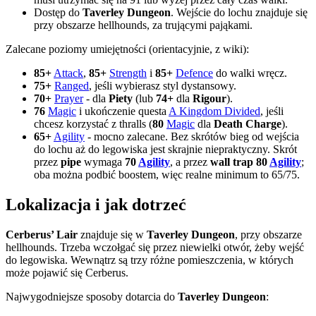
Dostęp do
Taverley Dungeon
. Wejście do lochu znajduje się
przy obszarze hellhounds, za trującymi pająkami.
Zalecane poziomy umiejętności (orientacyjnie, z wiki):
85+
Attack
,
85+
Strength
i
85+
Defence
do walki wręcz.
75+
Ranged
, jeśli wybierasz styl dystansowy.
70+
Prayer
- dla
Piety
(lub
74+
dla
Rigour
).
76
Magic
i ukończenie questa
A Kingdom Divided
, jeśli
chcesz korzystać z thralls (
80
Magic
dla
Death Charge
).
65+
Agility
- mocno zalecane. Bez skrótów bieg od wejścia
do lochu aż do legowiska jest skrajnie niepraktyczny. Skrót
przez
pipe
wymaga
70
Agility
, a przez
wall trap
80
Agility
;
oba można podbić boostem, więc realne minimum to 65/75.
Lokalizacja i jak dotrzeć
Cerberus’ Lair
znajduje się w
Taverley Dungeon
, przy obszarze
hellhounds. Trzeba wczołgać się przez niewielki otwór, żeby wejść
do legowiska. Wewnątrz są trzy różne pomieszczenia, w których
może pojawić się Cerberus.
Najwygodniejsze sposoby dotarcia do
Taverley Dungeon
: