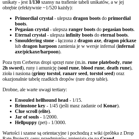
unikaty - jest
1/130
szansy na trafienie tabeli unikatów, a w jej
obrębie (efektywnie ~1/520 każdy):
Primordial crystal
- ulepsza
dragon boots
do
primordial
boots
.
Pegasian crystal
- ulepsza
ranger boots
do
pegasian boots
.
Eternal crystal
- ulepsza
infinity boots
do
eternal boots
.
Smouldering stone
- łączona z
dragon axe
,
dragon pickaxe
lub
dragon harpoon
zamienia je w wersje infernal (
infernal
axe/pickaxe/harpoon
).
Poza tym Cerberus dropi sprzęt rune (m.in.
rune platebody
,
rune
2h sword
), runy i amunicję (
soul rune
,
blood rune
,
death rune
),
zioła i nasiona (
grimy torstol
,
ranarr seed
,
torstol seed
) oraz
okazjonalnie tabelę rzadkich dropów (rare drop table).
Drobne, ale warte uwagi tertiary:
Ensouled hellhound head
- 1/15.
Brimstone key
- 1/45 (jeśli masz zadanie od
Konar
).
Clue scroll (elite)
.
Jar of souls
- 1/2000.
Hellpuppy
(pet) - 1/3000.
Wartości i szanse są orientacyjne i pochodzą z wiki (próbka z Drop
Rate Project); ceny przedmiotów zmieniają się na
Grand