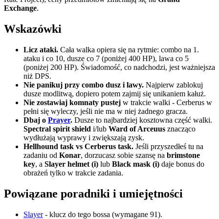
Exchange
.
Wskazówki
Licz ataki.
Cała walka opiera się na rytmie: combo na 1.
ataku i co 10, dusze co 7 (poniżej 400 HP), lawa co 5
(poniżej 200 HP). Świadomość, co nadchodzi, jest ważniejsza
niż DPS.
Nie panikuj przy combo dusz i lawy.
Najpierw zablokuj
dusze modlitwą, dopiero potem zajmij się unikaniem kałuż.
Nie zostawiaj komnaty pustej
w trakcie walki - Cerberus w
pełni się wyleczy, jeśli nie ma w niej żadnego gracza.
Dbaj o
Prayer
.
Dusze to najbardziej kosztowna część walki.
Spectral spirit shield
i/lub
Ward of Arceuus
znacząco
wydłużają wyprawy i zwiększają zysk.
Hellhound task vs Cerberus task.
Jeśli przyszedłeś tu na
zadaniu od
Konar
, dorzucasz sobie szansę na
brimstone
key
, a
Slayer helmet (i)
lub
Black mask (i)
daje bonus do
obrażeń tylko w trakcie zadania.
Powiązane poradniki i umiejętności
Slayer
- klucz do tego bossa (wymagane 91).