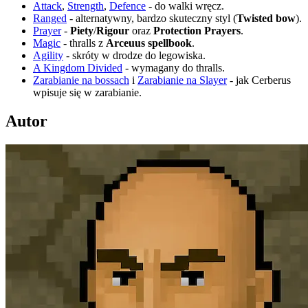
Attack
,
Strength
,
Defence
- do walki wręcz.
Ranged
- alternatywny, bardzo skuteczny styl (
Twisted bow
).
Prayer
-
Piety
/
Rigour
oraz
Protection Prayers
.
Magic
- thralls z
Arceuus spellbook
.
Agility
- skróty w drodze do legowiska.
A Kingdom Divided
- wymagany do thralls.
Zarabianie na bossach
i
Zarabianie na Slayer
- jak Cerberus
wpisuje się w zarabianie.
Autor