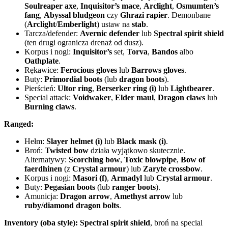
Soulreaper axe
,
Inquisitor’s mace
,
Arclight
,
Osmumten’s
fang
,
Abyssal bludgeon
czy
Ghrazi rapier
. Demonbane
(
Arclight
/
Emberlight
) ustaw na
stab
.
Tarcza/defender:
Avernic defender
lub
Spectral spirit shield
(ten drugi ogranicza drenaż od dusz).
Korpus i nogi:
Inquisitor’s
set,
Torva
,
Bandos
albo
Oathplate
.
Rękawice:
Ferocious gloves
lub
Barrows gloves
.
Buty:
Primordial boots
(lub
dragon boots
).
Pierścień:
Ultor ring
,
Berserker ring (i)
lub
Lightbearer
.
Special attack:
Voidwaker
,
Elder maul
,
Dragon claws
lub
Burning claws
.
Ranged:
Hełm:
Slayer helmet (i)
lub
Black mask (i)
.
Broń:
Twisted bow
działa wyjątkowo skutecznie.
Alternatywy:
Scorching bow
,
Toxic blowpipe
,
Bow of
faerdhinen
(z
Crystal armour
) lub
Zaryte crossbow
.
Korpus i nogi:
Masori (f)
,
Armadyl
lub
Crystal armour
.
Buty:
Pegasian boots
(lub
ranger boots
).
Amunicja:
Dragon arrow
,
Amethyst arrow
lub
ruby/diamond dragon bolts
.
Inventory (oba style):
Spectral spirit shield
, broń na special