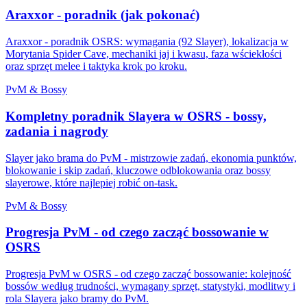
Araxxor - poradnik (jak pokonać)
Araxxor - poradnik OSRS: wymagania (92 Slayer), lokalizacja w
Morytania Spider Cave, mechaniki jaj i kwasu, faza wściekłości
oraz sprzęt melee i taktyka krok po kroku.
PvM & Bossy
Kompletny poradnik Slayera w OSRS - bossy,
zadania i nagrody
Slayer jako brama do PvM - mistrzowie zadań, ekonomia punktów,
blokowanie i skip zadań, kluczowe odblokowania oraz bossy
slayerowe, które najlepiej robić on-task.
PvM & Bossy
Progresja PvM - od czego zacząć bossowanie w
OSRS
Progresja PvM w OSRS - od czego zacząć bossowanie: kolejność
bossów według trudności, wymagany sprzęt, statystyki, modlitwy i
rola Slayera jako bramy do PvM.