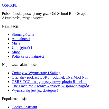
OSRS.
P
L
Polski fansite poświęcony grze Old School RuneScape.
Aktualności, misje i więcej.
Nawigacja
Strona główna
Aktualności
Misje
Umiejętności
Mapa
Polityka prywatności
Najnowsze aktualności
Zmiany w Wyrmscraig i Sailing
Oficjalny podcast OSRS - odcinek 16 z Mod Nin
OSRS TCG - najgorętszy nowy plugin RuneLite
The Fractured Archive - ankieta w sprawie nagród
Wyrmscraig jest już dostępny!
Popularne misje
Cook's Assistant