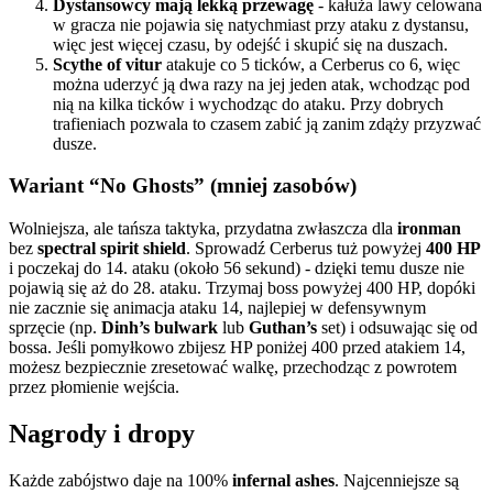
Dystansowcy mają lekką przewagę
- kałuża lawy celowana
w gracza nie pojawia się natychmiast przy ataku z dystansu,
więc jest więcej czasu, by odejść i skupić się na duszach.
Scythe of vitur
atakuje co 5 ticków, a Cerberus co 6, więc
można uderzyć ją dwa razy na jej jeden atak, wchodząc pod
nią na kilka ticków i wychodząc do ataku. Przy dobrych
trafieniach pozwala to czasem zabić ją zanim zdąży przyzwać
dusze.
Wariant “No Ghosts” (mniej zasobów)
Wolniejsza, ale tańsza taktyka, przydatna zwłaszcza dla
ironman
bez
spectral spirit shield
. Sprowadź Cerberus tuż powyżej
400 HP
i poczekaj do 14. ataku (około 56 sekund) - dzięki temu dusze nie
pojawią się aż do 28. ataku. Trzymaj boss powyżej 400 HP, dopóki
nie zacznie się animacja ataku 14, najlepiej w defensywnym
sprzęcie (np.
Dinh’s bulwark
lub
Guthan’s
set) i odsuwając się od
bossa. Jeśli pomyłkowo zbijesz HP poniżej 400 przed atakiem 14,
możesz bezpiecznie zresetować walkę, przechodząc z powrotem
przez płomienie wejścia.
Nagrody i dropy
Każde zabójstwo daje na 100%
infernal ashes
. Najcenniejsze są