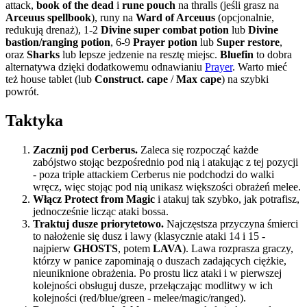
attack,
book of the dead
i
rune pouch
na thralls (jeśli grasz na
Arceuus spellbook
), runy na
Ward of Arceuus
(opcjonalnie,
redukują drenaż), 1-2
Divine super combat potion
lub
Divine
bastion/ranging potion
, 6-9
Prayer potion
lub
Super restore
,
oraz
Sharks
lub lepsze jedzenie na resztę miejsc.
Bluefin
to dobra
alternatywa dzięki dodatkowemu odnawianiu
Prayer
. Warto mieć
też house tablet (lub
Construct. cape
/
Max cape
) na szybki
powrót.
Taktyka
Zacznij pod Cerberus.
Zaleca się rozpocząć każde
zabójstwo stojąc bezpośrednio pod nią i atakując z tej pozycji
- poza triple attackiem Cerberus nie podchodzi do walki
wręcz, więc stojąc pod nią unikasz większości obrażeń melee.
Włącz Protect from Magic
i atakuj tak szybko, jak potrafisz,
jednocześnie licząc ataki bossa.
Traktuj dusze priorytetowo.
Najczęstsza przyczyna śmierci
to nałożenie się dusz i lawy (klasycznie ataki 14 i 15 -
najpierw
GHOSTS
, potem
LAVA
). Lawa rozprasza graczy,
którzy w panice zapominają o duszach zadających ciężkie,
nieuniknione obrażenia. Po prostu licz ataki i w pierwszej
kolejności obsługuj dusze, przełączając modlitwy w ich
kolejności (red/blue/green - melee/magic/ranged).