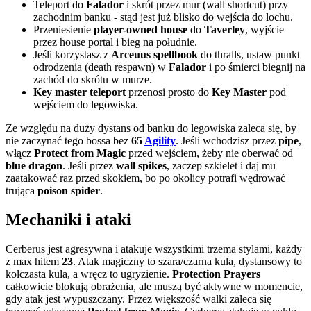
Teleport do
Falador
i skrót przez mur (wall shortcut) przy
zachodnim banku - stąd jest już blisko do wejścia do lochu.
Przeniesienie
player-owned house
do
Taverley
, wyjście
przez house portal i bieg na południe.
Jeśli korzystasz z
Arceuus spellbook
do thralls, ustaw punkt
odrodzenia (death respawn) w
Falador
i po śmierci biegnij na
zachód do skrótu w murze.
Key master teleport
przenosi prosto do
Key Master
pod
wejściem do legowiska.
Ze względu na duży dystans od banku do legowiska zaleca się, by
nie zaczynać tego bossa bez
65
Agility
. Jeśli wchodzisz przez
pipe
,
włącz
Protect from Magic
przed wejściem, żeby nie oberwać od
blue dragon
. Jeśli przez
wall spikes
, zaczep szkielet i daj mu
zaatakować raz przed skokiem, bo po okolicy potrafi wędrować
trująca
poison spider
.
Mechaniki i ataki
Cerberus jest agresywna i atakuje wszystkimi trzema stylami, każdy
z max hitem
23
. Atak magiczny to szara/czarna kula, dystansowy to
kolczasta kula, a wręcz to ugryzienie.
Protection Prayers
całkowicie blokują obrażenia, ale muszą być aktywne w momencie,
gdy atak jest wypuszczany. Przez większość walki zaleca się