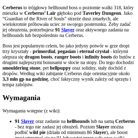
Cerberus
to trójgłowy hellhound boss o poziomie walki 318, który
mieszka w
Cerberus’ Lair
głęboko pod
Taverley Dungeon
. Jako
“Guardian of the River of Souls” strzeże dusz zmarłych, ale
wielokrotnie próbowała uciec ze swojego posterunku. Żeby zadać
jej obrażenia, potrzebujesz
91
Slayer
oraz aktywnego zadania na
hellhounds lub bezpośrednio na Cerberus.
Boss jest popularnym celem, bo jako jedyny potwór w grze dropi
trzy kryształy -
primordial
,
pegasian
i
eternal crystal
- którymi
ulepsza się
dragon boots
,
ranger boots
i
infinity boots
do butów z
drugimi najlepszymi bonusami w slocie na stopy. Do tego dochodzi
smouldering stone
, pet
hellpuppy
oraz solidny, stały dochód z
dropów. Według wiki zabijanie Cerberus daje orientacyjnie około
3,3 mln gp na godzinę
, choć faktyczny wynik zależy od sprzętu i
tempa zabójstw.
Wymagania
Wymagania wstępne (z wiki):
91
Slayer
oraz zadanie na
hellhounds
lub na samą
Cerberus
- bez tego nie zadasz jej obrażeń. Poziom
Slayer
można
podbić
wild pie
(działa od minimum 86
Slayer
), ale boost
musi utrzymać się na 91 lub wyżej przez cały czas walki.