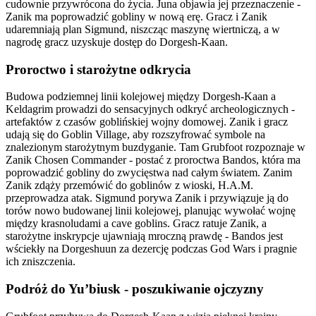
cudownie przywrócona do życia. Juna objawia jej przeznaczenie -
Zanik ma poprowadzić gobliny w nową erę. Gracz i Zanik
udaremniają plan Sigmund, niszcząc maszynę wiertniczą, a w
nagrodę gracz uzyskuje dostęp do Dorgesh-Kaan.
Proroctwo i starożytne odkrycia
Budowa podziemnej linii kolejowej między Dorgesh-Kaan a
Keldagrim prowadzi do sensacyjnych odkryć archeologicznych -
artefaktów z czasów goblińskiej wojny domowej. Zanik i gracz
udają się do Goblin Village, aby rozszyfrować symbole na
znalezionym starożytnym buzdyganie. Tam Grubfoot rozpoznaje w
Zanik Chosen Commander - postać z proroctwa Bandos, która ma
poprowadzić gobliny do zwycięstwa nad całym światem. Zanim
Zanik zdąży przemówić do goblinów z wioski, H.A.M.
przeprowadza atak. Sigmund porywa Zanik i przywiązuje ją do
torów nowo budowanej linii kolejowej, planując wywołać wojnę
między krasnoludami a cave goblins. Gracz ratuje Zanik, a
starożytne inskrypcje ujawniają mroczną prawdę - Bandos jest
wściekły na Dorgeshuun za dezercję podczas God Wars i pragnie
ich zniszczenia.
Podróż do Yu’biusk - poszukiwanie ojczyzny