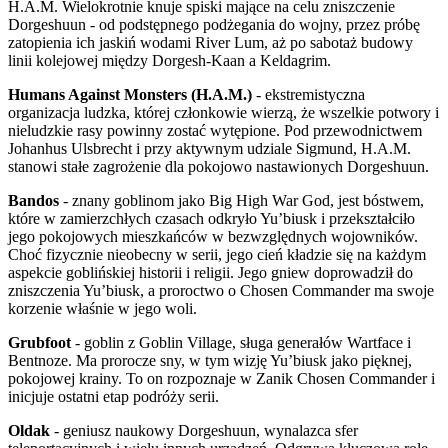
H.A.M. Wielokrotnie knuje spiski mające na celu zniszczenie
Dorgeshuun - od podstępnego podżegania do wojny, przez próbę
zatopienia ich jaskiń wodami River Lum, aż po sabotaż budowy
linii kolejowej między Dorgesh-Kaan a Keldagrim.
Humans Against Monsters (H.A.M.)
- ekstremistyczna
organizacja ludzka, której członkowie wierzą, że wszelkie potwory i
nieludzkie rasy powinny zostać wytępione. Pod przewodnictwem
Johanhus Ulsbrecht i przy aktywnym udziale Sigmund, H.A.M.
stanowi stałe zagrożenie dla pokojowo nastawionych Dorgeshuun.
Bandos
- znany goblinom jako Big High War God, jest bóstwem,
które w zamierzchłych czasach odkryło Yu’biusk i przekształciło
jego pokojowych mieszkańców w bezwzględnych wojowników.
Choć fizycznie nieobecny w serii, jego cień kładzie się na każdym
aspekcie goblińskiej historii i religii. Jego gniew doprowadził do
zniszczenia Yu’biusk, a proroctwo o Chosen Commander ma swoje
korzenie właśnie w jego woli.
Grubfoot
- goblin z Goblin Village, sługa generałów Wartface i
Bentnoze. Ma prorocze sny, w tym wizję Yu’biusk jako pięknej,
pokojowej krainy. To on rozpoznaje w Zanik Chosen Commander i
inicjuje ostatni etap podróży serii.
Oldak
- geniusz naukowy Dorgeshuun, wynalazca sfer