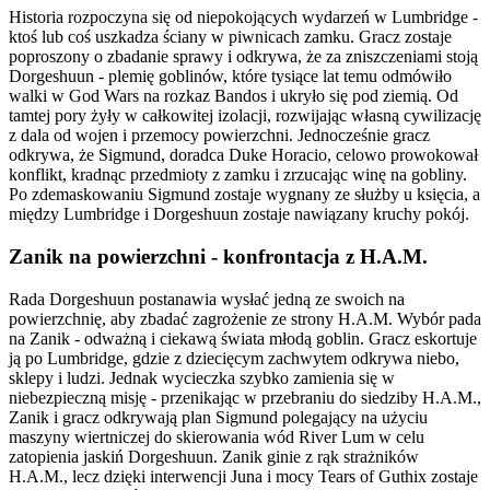
Historia rozpoczyna się od niepokojących wydarzeń w Lumbridge -
ktoś lub coś uszkadza ściany w piwnicach zamku. Gracz zostaje
poproszony o zbadanie sprawy i odkrywa, że za zniszczeniami stoją
Dorgeshuun - plemię goblinów, które tysiące lat temu odmówiło
walki w God Wars na rozkaz Bandos i ukryło się pod ziemią. Od
tamtej pory żyły w całkowitej izolacji, rozwijając własną cywilizację
z dala od wojen i przemocy powierzchni. Jednocześnie gracz
odkrywa, że Sigmund, doradca Duke Horacio, celowo prowokował
konflikt, kradnąc przedmioty z zamku i zrzucając winę na gobliny.
Po zdemaskowaniu Sigmund zostaje wygnany ze służby u księcia, a
między Lumbridge i Dorgeshuun zostaje nawiązany kruchy pokój.
Zanik na powierzchni - konfrontacja z H.A.M.
Rada Dorgeshuun postanawia wysłać jedną ze swoich na
powierzchnię, aby zbadać zagrożenie ze strony H.A.M. Wybór pada
na Zanik - odważną i ciekawą świata młodą goblin. Gracz eskortuje
ją po Lumbridge, gdzie z dziecięcym zachwytem odkrywa niebo,
sklepy i ludzi. Jednak wycieczka szybko zamienia się w
niebezpieczną misję - przenikając w przebraniu do siedziby H.A.M.,
Zanik i gracz odkrywają plan Sigmund polegający na użyciu
maszyny wiertniczej do skierowania wód River Lum w celu
zatopienia jaskiń Dorgeshuun. Zanik ginie z rąk strażników
H.A.M., lecz dzięki interwencji Juna i mocy Tears of Guthix zostaje