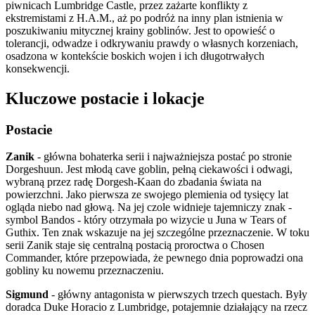
piwnicach Lumbridge Castle, przez zażarte konflikty z
ekstremistami z H.A.M., aż po podróż na inny plan istnienia w
poszukiwaniu mitycznej krainy goblinów. Jest to opowieść o
tolerancji, odwadze i odkrywaniu prawdy o własnych korzeniach,
osadzona w kontekście boskich wojen i ich długotrwałych
konsekwencji.
Kluczowe postacie i lokacje
Postacie
Zanik
- główna bohaterka serii i najważniejsza postać po stronie
Dorgeshuun. Jest młodą cave goblin, pełną ciekawości i odwagi,
wybraną przez radę Dorgesh-Kaan do zbadania świata na
powierzchni. Jako pierwsza ze swojego plemienia od tysięcy lat
ogląda niebo nad głową. Na jej czole widnieje tajemniczy znak -
symbol Bandos - który otrzymała po wizycie u Juna w Tears of
Guthix. Ten znak wskazuje na jej szczególne przeznaczenie. W toku
serii Zanik staje się centralną postacią proroctwa o Chosen
Commander, które przepowiada, że pewnego dnia poprowadzi ona
gobliny ku nowemu przeznaczeniu.
Sigmund
- główny antagonista w pierwszych trzech questach. Były
doradca Duke Horacio z Lumbridge, potajemnie działający na rzecz