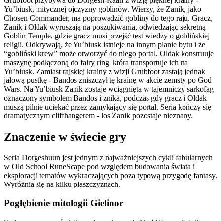
Grubfoot przybywa do Dorgesh-Kaan z wizją pięknej krainy -
Yu’biusk, mitycznej ojczyzny goblinów. Wierzy, że Zanik, jako
Chosen Commander, ma poprowadzić gobliny do tego raju. Gracz,
Zanik i Oldak wyruszają na poszukiwania, odwiedzając sekretną
Goblin Temple, gdzie gracz musi przejść test wiedzy o goblińskiej
religii. Odkrywają, że Yu’biusk istnieje na innym planie bytu i że
“gobliński krew” może otworzyć do niego portal. Oldak konstruuje
maszynę podłączoną do fairy ring, która transportuje ich na
Yu’biusk. Zamiast rajskiej krainy z wizji Grubfoot zastają jednak
jałową pustkę - Bandos zniszczył tę krainę w akcie zemsty po God
Wars. Na Yu’biusk Zanik zostaje wciągnięta w tajemniczy sarkofag
oznaczony symbolem Bandos i znika, podczas gdy gracz i Oldak
muszą pilnie uciekać przez zamykający się portal. Seria kończy się
dramatycznym cliffhangerem - los Zanik pozostaje nieznany.
Znaczenie w świecie gry
Seria Dorgeshuun jest jednym z najważniejszych cykli fabularnych
w Old School RuneScape pod względem budowania świata i
eksploracji tematów wykraczających poza typową przygodę fantasy.
Wyróżnia się na kilku płaszczyznach.
Pogłębienie mitologii Gielinor