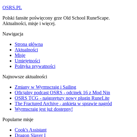
OSRS.
P
L
Polski fansite poświęcony grze Old School RuneScape.
Aktualności, misje i więcej.
Nawigacja
Strona główna
Aktualności
Misje
Umiejętności
Polityka prywatności
Najnowsze aktualności
Zmiany w Wyrmscraig i Sailing
Oficjalny podcast OSRS - odcinek 16 z Mod Nin
OSRS TCG - najgorętszy nowy plugin RuneLite
The Fractured Archive - ankieta w sprawie nagród
Wyrmscraig jest już dostępny!
Popularne misje
Cook's Assistant
Dragon Slayer I