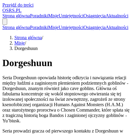
Przejdź do treści
OSRS.
P
L
Strona główna
Poradniki
Misje
Umiejętności
Osiągnięcia
Aktualności
Strona główna
Poradniki
Misje
Umiejętności
Osiągnięcia
Aktualności
Strona główna
/
Misje
/
Dorgeshuun
Dorgeshuun
Seria Dorgeshuun opowiada historię odkrycia i nawiązania relacji
między ludźmi a zaginionym plemieniem podziemnych goblinów -
Dorgeshuun, znanym również jako cave goblins. Główna oś
fabularna koncentruje się wokół stopniowego otwierania się tej
izolowanej społeczności na świat zewnętrzny, zagrożeń ze strony
ksenofobicznej organizacji Humans Against Monsters (H.A.M.)
oraz starożytnego proroctwa o Chosen Commander, które splata się
z tragiczną historią boga Bandos i zaginionej ojczyzny goblinów -
Yu’biusk.
Seria prowadzi gracza od pierwszego kontaktu z Dorgeshuun w