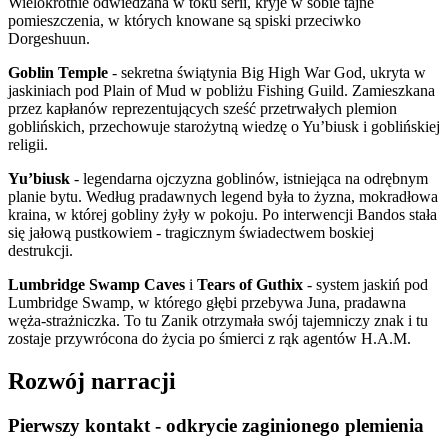
Wielokrotnie odwiedzana w toku serii, kryje w sobie tajne
pomieszczenia, w których knowane są spiski przeciwko
Dorgeshuun.
Goblin Temple
- sekretna świątynia Big High War God, ukryta w
jaskiniach pod Plain of Mud w pobliżu Fishing Guild. Zamieszkana
przez kapłanów reprezentujących sześć przetrwałych plemion
goblińskich, przechowuje starożytną wiedzę o Yu’biusk i goblińskiej
religii.
Yu’biusk
- legendarna ojczyzna goblinów, istniejąca na odrębnym
planie bytu. Według pradawnych legend była to żyzna, mokradłowa
kraina, w której gobliny żyły w pokoju. Po interwencji Bandos stała
się jałową pustkowiem - tragicznym świadectwem boskiej
destrukcji.
Lumbridge Swamp Caves
i
Tears of Guthix
- system jaskiń pod
Lumbridge Swamp, w którego głębi przebywa Juna, pradawna
węża-strażniczka. To tu Zanik otrzymała swój tajemniczy znak i tu
zostaje przywrócona do życia po śmierci z rąk agentów H.A.M.
Rozwój narracji
Pierwszy kontakt - odkrycie zaginionego plemienia