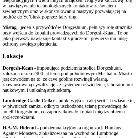
teleportacyjnych i wielu innych urządzeń. Odgrywa kluczową rolę
w nawiązywaniu technologicznych kontaktów ze światem
zewnętrznym oraz w skonstruowaniu maszyny pozwalającej na
podróż do Yu’biusk poprzez fairy ring.
Mistag
- jeden z przywódców Dorgeshuun, pełniący rolę strażnika
przy wejściu do kopalni prowadzących do Dorgesh-Kaan. To on
jako pierwszy nawiązuje kontakt z graczem i powierza mu misję
ochrony swojego plemienia.
Lokacje
Dorgesh-Kaan
- imponująca podziemna stolica Dorgeshuun,
założona około 2900 lat temu pod południowym Misthalin. Miasto
jest dowodem na to, że cave goblins rozwinęli własną,
zaawansowaną cywilizację - z systemem oświetlenia, laboratoriami
naukowymi i unikalną architekturą.
Lumbridge Castle Cellar
- punkt wyjścia całej serii. To właśnie tu,
w piwnicach zamku, odkryto uszkodzoną ścianę prowadzącą do
tuneli Dorgeshuun, co zapoczątkowało kontakt między obiema
społecznościami.
H.A.M. Hideout
- podziemna kryjówka organizacji Humans
Against Monsters, zlokalizowana na wschód od Lumbridge.