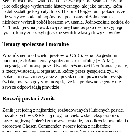
Seria rzuca nowe światło na konsekwencje God Wars - nie tylko
jako odległego wydarzenia historycznego, ale jako traumy, która
nadal kształtuje losy całych ras. Historia Dorgeshuun pokazuje, że
nie wszyscy poddani bogów byli posłusznymi żołnierzami -
niektórzy wybrali pokój kosztem wygnania. Jednocześnie podróż do
Yu’biusk ujawnia prawdziwą naturę Bandos jako destrukcyjnego
tyrana, który zniszczył ojczyznę swoich własnych wyznawców.
Tematy społeczne i moralne
W odróżnieniu od wielu questów w OSRS, seria Dorgeshuun
podejmuje złożone tematy społeczne - ksenofobię (H.A.M.),
integrację kulturową, poszukiwanie tożsamości i konfrontację wiary
z rzeczywistością. Dorgeshuun, którzy przez tysiąclecia żyli w
izolacji, muszą zmierzyć się z uprzedzeniami powierzchniowego
świata, podczas gdy sami uczą się, że ich pradawne legendy nie
zawsze odpowiadają prawdzie.
Rozwój postaci Zanik
Zanik jest jedną z najbardziej rozbudowanych i lubianych postaci
niezależnych w OSRS. Jej droga od ciekawskiej eksploratorki,
przez tragiczną śmierć i zmartwychwstanie, po odkrycie brzemienia
proroctwa Chosen Commander, tworzy jedną z najbardziej
emocjonalnych nici narracyjnych w grze. Seria pokazuje ją jako