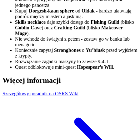
jednego pancerza.
Kupuj
Dorgesh-kaan sphere
od
Oldak
- bardzo ułatwiają
podróż między miastem a jaskinią.
Skills necklace
daje szybki dostęp do
Fishing Guild
(blisko
Goblin Cave
) oraz
Crafting Guild
(blisko
Makeover
Mage
).
Nie wchodź do świątyni z petem - zostaw go w banku lub
menagerie.
Koniecznie zapytaj
Strongbones
o
Yu’biusk
przed wyjściem
z krypty.
Rozwiązanie zagadki maszyny to zawsze 9-4-1.
Quest odblokowuje mini-quest
Hopespear’s Will
.
Więcej informacji
Szczegółowy poradnik na OSRS Wiki