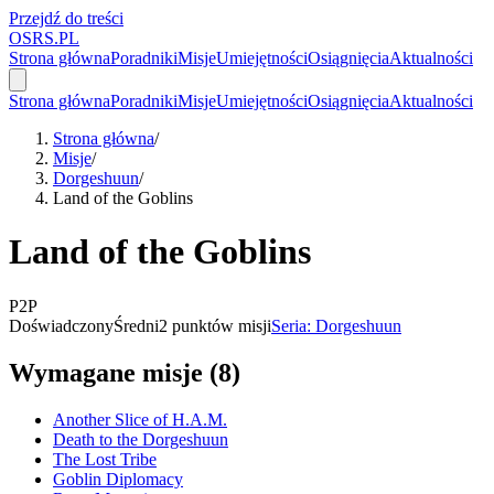
Przejdź do treści
OSRS.
P
L
Strona główna
Poradniki
Misje
Umiejętności
Osiągnięcia
Aktualności
Strona główna
Poradniki
Misje
Umiejętności
Osiągnięcia
Aktualności
Strona główna
/
Misje
/
Dorgeshuun
/
Land of the Goblins
Land of the Goblins
P2P
Doświadczony
Średni
2 punktów misji
Seria: Dorgeshuun
Wymagane misje (8)
Another Slice of H.A.M.
Death to the Dorgeshuun
The Lost Tribe
Goblin Diplomacy