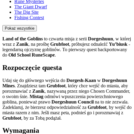
Rune Mysteries
The Giant Dwarf
The Dig Site
Fishing Contest
Pokaż wszystkie
Land of the Goblins
to czwarta misja z serii
Dorgeshuun
, w której
wraz z
Zanik
, na prośbę
Grubfoot
, próbujesz odnaleźć
Yu’biusk
-
legendarną ojczyznę goblinów. To pierwszy quest backportowany
do
Old School RuneScape
.
Rozpoczęcie questa
Udaj się do głównego wejścia do
Dorgesh-Kaan
w
Dorgeshuun
Mines
. Znajdziesz tam
Grubfoot
, który chce wejść do miasta, aby
porozmawiać z
Zanik
, nazywaną przez niego Chosen Commander,
o swoim śnie.
Mistag
odmówi wpuszczenia powierzchniowego
goblina, ponieważ prawo
Dorgeshuun Council
na to nie zezwala.
Zadeklaruj, że bierzesz odpowiedzialność za
Grubfoot
, by wejść do
miasta razem z nim. Jeśli masz peta, podnieś go i porozmawiaj z
Grubfoot
, by za Tobą podążał.
Wymagania