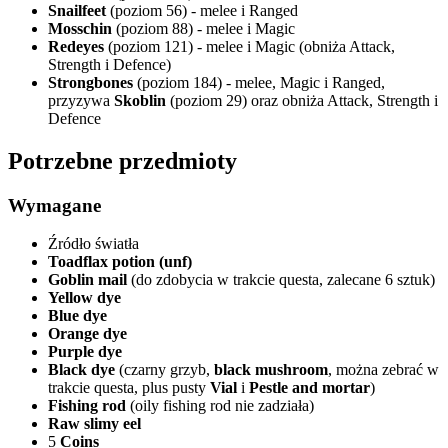
Snailfeet
(poziom 56) - melee i Ranged
Mosschin
(poziom 88) - melee i Magic
Redeyes
(poziom 121) - melee i Magic (obniża Attack,
Strength i Defence)
Strongbones
(poziom 184) - melee, Magic i Ranged,
przyzywa
Skoblin
(poziom 29) oraz obniża Attack, Strength i
Defence
Potrzebne przedmioty
Wymagane
Źródło światła
Toadflax potion (unf)
Goblin mail
(do zdobycia w trakcie questa, zalecane 6 sztuk)
Yellow dye
Blue dye
Orange dye
Purple dye
Black dye
(czarny grzyb,
black mushroom
, można zebrać w
trakcie questa, plus pusty
Vial
i
Pestle and mortar
)
Fishing rod
(oily fishing rod nie zadziała)
Raw slimy eel
5
Coins