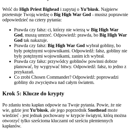
Wróć do
High Priest Bighead
i zapytaj o
Yu’biusk
. Najpierw
przetestuje Twoją wiedzę o
Big High War God
- musisz poprawnie
odpowiedzieć na cztery pytania:
Prawda czy fałsz: ci, którzy nie wierzą w
Big High War
God
, muszą umrzeć. Odpowiedź: prawda, bo
Big High War
God
tak nakazuje.
Prawda czy fałsz:
Big High War God
wybrał gobliny, bo
były potężnymi wojownikami. Odpowiedź: fałsz, gobliny nie
były potężnymi wojownikami, zanim ich wybrał.
Prawda czy fałsz: przywódcy goblinów powinni dobrze
planować, by wygrywać bitwy. Odpowiedź: fałsz, to jedno z
przykazań.
Co zrobi Chosen Commander? Odpowiedź: poprowadzi
gobliny do zwycięstwa nad całym światem.
Krok 5: Klucze do krypty
Po zdaniu testu kapłan odpowie na Twoje pytania. Powie, że nie
wie, gdzie jest
Yu’biusk
, ale jego poprzednik
Snothead
może
wiedzieć - jest jednak pochowany w krypcie świątyni, którą można
otworzyć tylko sześcioma kluczami od sześciu plemiennych
kapłanów.