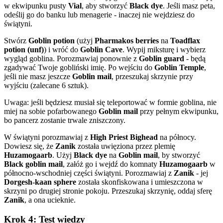
w ekwipunku pusty
Vial
, aby stworzyć
Black dye
. Jeśli masz peta,
odeślij go do banku lub menagerie - inaczej nie wejdziesz do
świątyni.
Stwórz
Goblin potion
(użyj
Pharmakos berries
na
Toadflax
potion (unf)
) i wróć do
Goblin Cave
. Wypij miksturę i wybierz
wygląd goblina. Porozmawiaj ponownie z
Goblin guard
- będą
zgadywać Twoje gobliński imię. Po wejściu do
Goblin Temple
,
jeśli nie masz jeszcze
Goblin mail
, przeszukaj skrzynie przy
wyjściu (zalecane 6 sztuk).
Uwaga: jeśli będziesz musiał się teleportować w formie goblina, nie
miej na sobie pofarbowanego
Goblin mail
przy pełnym ekwipunku,
bo pancerz zostanie trwale zniszczony.
W świątyni porozmawiaj z
High Priest Bighead
na północy.
Dowiesz się, że
Zanik
została uwięziona przez plemię
Huzamogaarb
. Użyj
Black dye
na
Goblin mail
, by stworzyć
Black goblin mail
, załóż go i wejdź do komnaty
Huzamogaarb
w
północno-wschodniej części świątyni. Porozmawiaj z
Zanik
- jej
Dorgesh-kaan sphere
została skonfiskowana i umieszczona w
skrzyni po drugiej stronie pokoju. Przeszukaj skrzynię, oddaj sferę
Zanik
, a ona ucieknie.
Krok 4: Test wiedzy