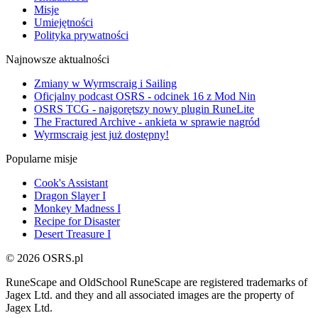
Misje
Umiejętności
Polityka prywatności
Najnowsze aktualności
Zmiany w Wyrmscraig i Sailing
Oficjalny podcast OSRS - odcinek 16 z Mod Nin
OSRS TCG - najgorętszy nowy plugin RuneLite
The Fractured Archive - ankieta w sprawie nagród
Wyrmscraig jest już dostępny!
Popularne misje
Cook's Assistant
Dragon Slayer I
Monkey Madness I
Recipe for Disaster
Desert Treasure I
© 2026 OSRS.pl
RuneScape and OldSchool RuneScape are registered trademarks of
Jagex Ltd. and they and all associated images are the property of
Jagex Ltd.