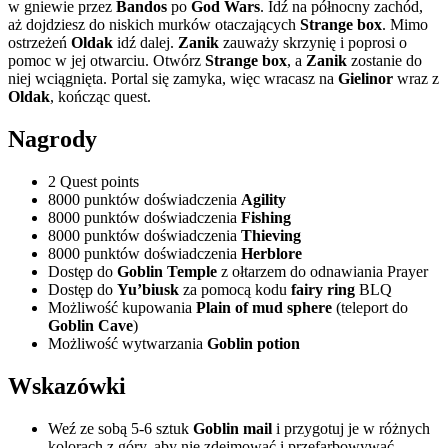
w gniewie przez
Bandos
po
God Wars
. Idź na północny zachód,
aż dojdziesz do niskich murków otaczających
Strange box
. Mimo
ostrzeżeń
Oldak
idź dalej.
Zanik
zauważy skrzynię i poprosi o
pomoc w jej otwarciu. Otwórz
Strange box
, a
Zanik
zostanie do
niej wciągnięta. Portal się zamyka, więc wracasz na
Gielinor
wraz z
Oldak
, kończąc quest.
Nagrody
2 Quest points
8000 punktów doświadczenia
Agility
8000 punktów doświadczenia
Fishing
8000 punktów doświadczenia
Thieving
8000 punktów doświadczenia
Herblore
Dostęp do
Goblin Temple
z ołtarzem do odnawiania Prayer
Dostęp do
Yu’biusk
za pomocą kodu
fairy ring
BLQ
Możliwość kupowania
Plain of mud sphere
(teleport do
Goblin Cave
)
Możliwość wytwarzania
Goblin potion
Wskazówki
Weź ze sobą 5-6 sztuk
Goblin mail
i przygotuj je w różnych
kolorach z góry, aby nie zdejmować i przefarbowywać