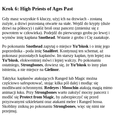
Krok 6: High Priests of Ages Past
Gdy masz wszystkie 6 kluczy, użyj ich na drzwiach - zostaną
zużyte, a drzwi pozostaną otwarte na stałe. Wejdź do krypty (duże
drzwi na północy) i załóż broń oraz pancerz (zmienisz się z
powrotem w człowieka). Podejdź do pierwszego grobu po lewej i
wymów imię kapłana
Snothead
. Wstanie z grobu i Cię zaatakuje.
Po pokonaniu
Snothead
zapytaj o miejsce
Yu’biusk
i o imię jego
poprzednika - poda imię
Snailfeet
. Kontynuuj ten schemat, aż
pokonasz pozostałych kapłanów. Im starszy kapłan, tym lepiej zna
Yu’biusk
, elokwentniej mówi i lepiej walczy. Po pokonaniu
ostatniego,
Strongbones
, dowiesz się, że
Yu’biusk
to inny plan
istnienia, a nie miejsce na
Gielinor
.
Taktyka: kapłanów atakujących Ranged lub Magic można
częściowo safespotować, stojąc kilka pól dalej i modląc się
modlitwami ochronnymi.
Redeyes
i
Mosschin
atakują magią mimo
animacji łuku. Przy
Strongbones
warto założyć mocny pancerz i
modlić się
Protect from Magic
, by zabezpieczyć się przed
przyzwanymi szkieletami oraz atakami melee i Ranged bossa.
Skobliny znikną po pokonaniu
Strongbones
, więc się nimi nie
przejmuj.