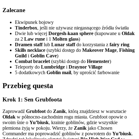
Zalecane
Ekwipunek bojowy
Tinderbox
, jeśli nie używasz niegasnącego źródła światła
Dwie lub więcej
Dorgesh-kaan sphere
(kupowane u
Oldak
za 2
Law rune
i 1
Molten glass
)
Dramen staff
lub
Lunar staff
do korzystania z
fairy ring
Skills necklace
(szybki dostęp do
Makeover Mage
,
Fishing
Guild
i
Goblin Cave
)
Combat bracelet
(szybki dostęp do
Hemenster
)
Teleporty do
Lumbridge
i
Draynor Village
5 dodatkowych
Goblin mail
, by uprościć farbowanie
Przebieg questa
Krok 1: Sen Grubfoota
Zaprowadź
Grubfoot
do
Zanik
, którą znajdziesz w warsztacie
Oldak
w północno-zachodnim rogu miasta. Grubfoot opowie o
swoim śnie o
Yu’biusk
, krainie goblinów, gdzie wszystkie
plemiona żyją w pokoju. Wierzy, że
Zanik
jako Chosen
Commander ma poprowadzić goblinów z powrotem do
Yu’biusk
.