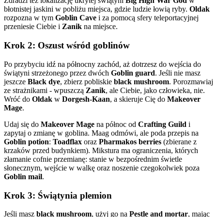
Zdradzi też lokalizację ukrytej świątyni
Big High War God
w
błotnistej jaskini w pobliżu miejsca, gdzie ludzie łowią ryby.
Oldak
rozpozna w tym
Goblin Cave
i za pomocą sfery teleportacyjnej
przeniesie Ciebie i
Zanik
na miejsce.
Krok 2: Oszust wśród goblinów
Po przybyciu idź na północny zachód, aż dotrzesz do wejścia do
świątyni strzeżonego przez dwóch
Goblin guard
. Jeśli nie masz
jeszcze
Black dye
, zbierz pobliskie
black mushroom
. Porozmawiaj
ze strażnikami - wpuszczą
Zanik
, ale Ciebie, jako człowieka, nie.
Wróć do
Oldak
w
Dorgesh-Kaan
, a skieruje Cię do
Makeover
Mage
.
Udaj się do
Makeover Mage
na północ od
Crafting Guild
i
zapytaj o zmianę w goblina. Maag odmówi, ale poda przepis na
Goblin potion
:
Toadflax
oraz
Pharmakos berries
(zbierane z
krzaków przed budynkiem). Mikstura ma ograniczenia, których
złamanie cofnie przemianę: stanie w bezpośrednim świetle
słonecznym, wejście w walkę oraz noszenie czegokolwiek poza
Goblin mail
.
Krok 3: Świątynia plemion
Jeśli masz
black mushroom
, użyj go na
Pestle and mortar
, mając