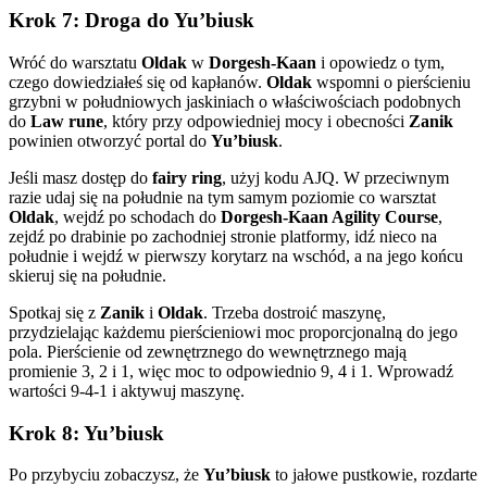
Krok 7: Droga do Yu’biusk
Wróć do warsztatu
Oldak
w
Dorgesh-Kaan
i opowiedz o tym,
czego dowiedziałeś się od kapłanów.
Oldak
wspomni o pierścieniu
grzybni w południowych jaskiniach o właściwościach podobnych
do
Law rune
, który przy odpowiedniej mocy i obecności
Zanik
powinien otworzyć portal do
Yu’biusk
.
Jeśli masz dostęp do
fairy ring
, użyj kodu AJQ. W przeciwnym
razie udaj się na południe na tym samym poziomie co warsztat
Oldak
, wejdź po schodach do
Dorgesh-Kaan Agility Course
,
zejdź po drabinie po zachodniej stronie platformy, idź nieco na
południe i wejdź w pierwszy korytarz na wschód, a na jego końcu
skieruj się na południe.
Spotkaj się z
Zanik
i
Oldak
. Trzeba dostroić maszynę,
przydzielając każdemu pierścieniowi moc proporcjonalną do jego
pola. Pierścienie od zewnętrznego do wewnętrznego mają
promienie 3, 2 i 1, więc moc to odpowiednio 9, 4 i 1. Wprowadź
wartości 9-4-1 i aktywuj maszynę.
Krok 8: Yu’biusk
Po przybyciu zobaczysz, że
Yu’biusk
to jałowe pustkowie, rozdarte