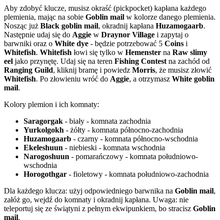
Aby zdobyć klucze, musisz okraść (pickpocket) kapłana każdego
plemienia, mając na sobie
Goblin mail
w kolorze danego plemienia.
Nosząc już
Black goblin mail
, okradnij kapłana
Huzamogaarb
.
Następnie udaj się do
Aggie
w
Draynor Village
i zapytaj o
barwniki oraz o
White dye
- będzie potrzebować 5
Coins
i
Whitefish
.
Whitefish
łowi się tylko w
Hemenster
na
Raw slimy
eel
jako przynętę. Udaj się na teren
Fishing Contest
na zachód od
Ranging Guild
, kliknij bramę i powiedz
Morris
, że musisz złowić
Whitefish
. Po złowieniu wróć do
Aggie
, a otrzymasz
White goblin
mail
.
Kolory plemion i ich komnaty:
Saragorgak
- biały - komnata zachodnia
Yurkolgokh
- żółty - komnata północno-zachodnia
Huzamogaarb
- czarny - komnata północno-wschodnia
Ekeleshuun
- niebieski - komnata wschodnia
Narogoshuun
- pomarańczowy - komnata południowo-
wschodnia
Horogothgar
- fioletowy - komnata południowo-zachodnia
Dla każdego klucza: użyj odpowiedniego barwnika na
Goblin mail
,
załóż go, wejdź do komnaty i okradnij kapłana. Uwaga: nie
teleportuj się ze świątyni z pełnym ekwipunkiem, bo stracisz
Goblin
mail
.