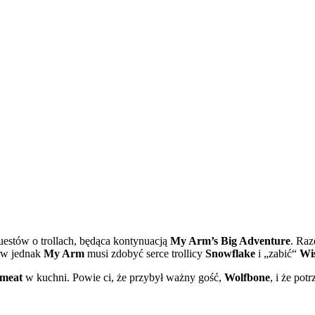
questów o trollach, będąca kontynuacją
My Arm’s Big Adventure
. Ra
erw jednak
My Arm
musi zdobyć serce trollicy
Snowflake
i „zabić“
Wi
meat
w kuchni. Powie ci, że przybył ważny gość,
Wolfbone
, i że po