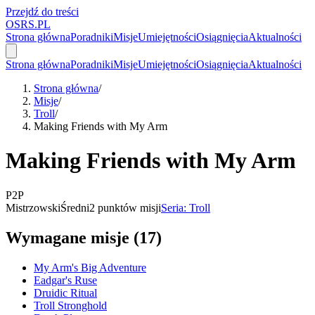
Przejdź do treści
OSRS.
P
L
Strona główna
Poradniki
Misje
Umiejętności
Osiągnięcia
Aktualności
Strona główna
Poradniki
Misje
Umiejętności
Osiągnięcia
Aktualności
Strona główna
/
Misje
/
Troll
/
Making Friends with My Arm
Making Friends with My Arm
P2P
Mistrzowski
Średni
2 punktów misji
Seria: Troll
Wymagane misje (17)
My Arm's Big Adventure
Eadgar's Ruse
Druidic Ritual
Troll Stronghold