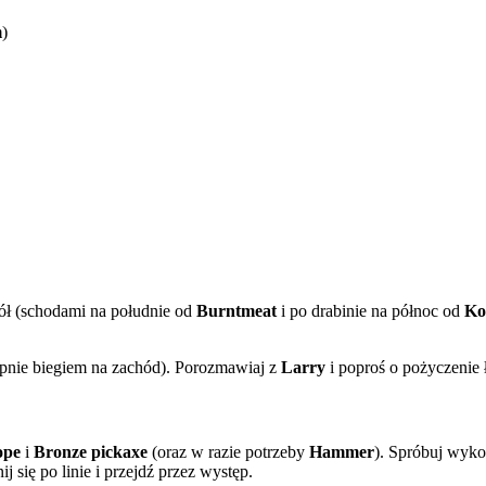
m
)
iół (schodami na południe od
Burntmeat
i po drabinie na północ od
Ko
pnie biegiem na zachód). Porozmawiaj z
Larry
i poproś o pożyczenie ł
ope
i
Bronze pickaxe
(oraz w razie potrzeby
Hammer
). Spróbuj wykop
j się po linie i przejdź przez występ.