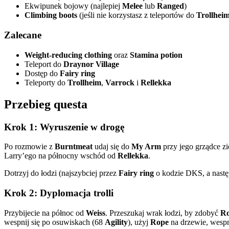
Ekwipunek bojowy (najlepiej
Melee
lub
Ranged
)
Climbing boots
(jeśli nie korzystasz z teleportów do
Trollhei
Zalecane
Weight-reducing clothing
oraz
Stamina potion
Teleport do
Draynor Village
Dostęp do
Fairy ring
Teleporty do
Trollheim
,
Varrock
i
Rellekka
Przebieg questa
Krok 1: Wyruszenie w drogę
Po rozmowie z
Burntmeat
udaj się do
My Arm
przy jego grządce z
Larry’ego na północny wschód od
Rellekka
.
Dotrzyj do łodzi (najszybciej przez
Fairy ring
o kodzie DKS, a nastę
Krok 2: Dyplomacja trolli
Przybijecie na północ od
Weiss
. Przeszukaj wrak łodzi, by zdobyć
R
wespnij się po osuwiskach (68
Agility
), użyj
Rope
na drzewie, wespni