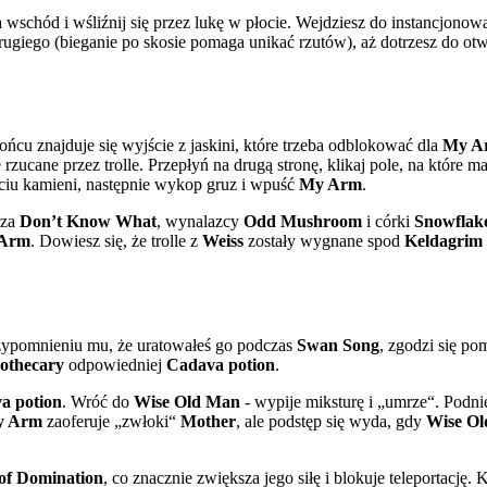
 wschód i wśliźnij się przez lukę w płocie. Wejdziesz do instancjonowan
drugiego (bieganie po skosie pomaga unikać rzutów), aż dotrzesz do o
ńcu znajduje się wyjście z jaskini, które trzeba odblokować dla
My A
zucane przez trolle. Przepłyń na drugą stronę, klikaj pole, na które ma 
ęciu kamieni, następnie wykop gruz i wpuść
My Arm
.
rza
Don’t Know What
, wynalazcy
Odd Mushroom
i córki
Snowflak
Arm
. Dowiesz się, że trolle z
Weiss
zostały wygnane spod
Keldagrim
zypomnieniu mu, że uratowałeś go podczas
Swan Song
, zgodzi się p
othecary
odpowiedniej
Cadava potion
.
a potion
. Wróć do
Wise Old Man
- wypije miksturę i „umrze“. Podn
y Arm
zaoferuje „zwłoki“
Mother
, ale podstęp się wyda, gdy
Wise O
 of Domination
, co znacznie zwiększa jego siłę i blokuje teleportację.