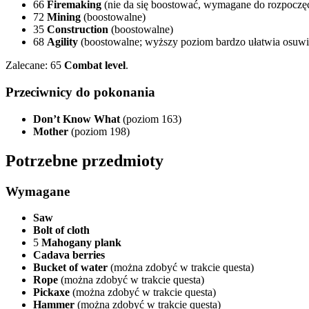
66
Firemaking
(nie da się boostować, wymagane do rozpoczęc
72
Mining
(boostowalne)
35
Construction
(boostowalne)
68
Agility
(boostowalne; wyższy poziom bardzo ułatwia osuwi
Zalecane: 65
Combat level
.
Przeciwnicy do pokonania
Don’t Know What
(poziom 163)
Mother
(poziom 198)
Potrzebne przedmioty
Wymagane
Saw
Bolt of cloth
5
Mahogany plank
Cadava berries
Bucket of water
(można zdobyć w trakcie questa)
Rope
(można zdobyć w trakcie questa)
Pickaxe
(można zdobyć w trakcie questa)
Hammer
(można zdobyć w trakcie questa)