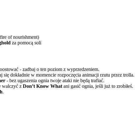
ire of nourishment)
ghold
za pomocą soli
boostować - zadbaj o ten poziom z wyprzedzeniem.
j się dokładnie w momencie rozpoczęcia animacji rzutu przez trolla.
er
- bez ugaszenia ognia twoje ataki nie będą trafiać.
e walczyć z
Don’t Know What
ani gasić ognia, jeśli już to zrobiłeś.
th
.