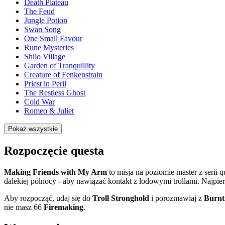
Death Plateau
The Feud
Jungle Potion
Swan Song
One Small Favour
Rune Mysteries
Shilo Village
Garden of Tranquillity
Creature of Fenkenstrain
Priest in Peril
The Restless Ghost
Cold War
Romeo & Juliet
Pokaż wszystkie
Rozpoczęcie questa
Making Friends with My Arm
to misja na poziomie master z serii 
dalekiej północy - aby nawiązać kontakt z lodowymi trollami. Najpi
Aby rozpocząć, udaj się do
Troll Stronghold
i porozmawiaj z
Burnt
nie masz 66
Firemaking
.