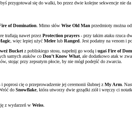
 byś przygotował się do walki, bo przez dwie kolejne sekwencje nie da 
Fire of Domination
. Mimo słów
Wise Old Man
przedmioty można odz
óre trafiają nawet przez
Protection prayers
- przy takim ataku rzuca dw
Magic
, więc lepiej użyć
Melee
lub
Ranged
. Jest podatny na venom i p
weź Bucket
z pobliskiego stosu, napełnij go wodą i
ugaś Fire of Dom
 tych samych ataków co
Don’t Know What
, ale dodatkowo atak w zwa
ów, stojąc przy zepsutym płocie, by nie mógł podejść do zwarcia.
s
i poprosi cię o przeprowadzenie jej ceremonii ślubnej z
My Arm
. Nas
 Wróć do
Snowflake
, która utworzy dwie grządki ziół i wręczy ci notat
ację z wydarzeń w
Weiss
.