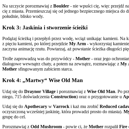
Na szczycie porozmawiaj z
Boulder
- nie wpuści cię, więc przejdź na
cię z miasta. Przemieszczaj się od jednego bezpiecznego miejsca do 
południe, blisko wody.
Krok 3: Jaskinia i stworzenie ścieżki
Podążaj ścieżką i przepłyń przez wodę, wciąż unikając kamieni. Na ko
z pięciu kamieni, po której przejdzie
My Arm
- wykorzystaj kamienie r
zaczyna animację rzutu. Powtarzaj, aż powstanie ścieżka długości pi
Trolle zaprowadzą was do przywódcy -
Mother
- oraz jego ochronia
dialogowe wewnątrz chaty, a potem na zewnątrz, rozmawiając z
My 
Mother
sfingowanym zabiciem starca.
Krok 4: „Martwy“ Wise Old Man
Udaj się do
Draynor Village
i porozmawiaj z
Wise Old Man
. Po pr
niego, 715 doświadczenia
Construction
) oraz o przygotowanie u
Ap
Udaj się do
Apothecary
w
Varrock
i każ mu zrobić
Reduced cadav
oczyszczoną wcześniej jaskinię, która prowadzi prosto do miasta).
M
grupę do cel.
Porozmawiaj z
Odd Mushroom
- powie ci, że
Mother
rozpalił
Fire