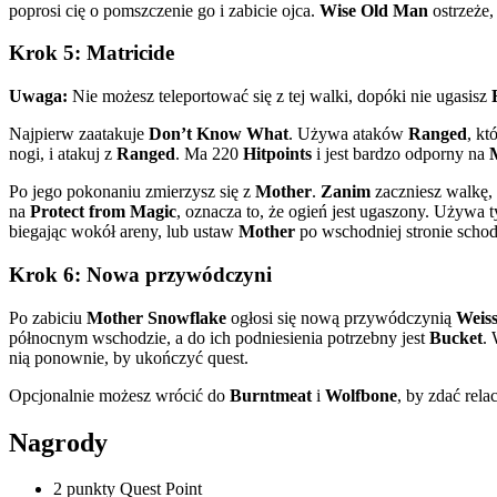
poprosi cię o pomszczenie go i zabicie ojca.
Wise Old Man
ostrzeże,
Krok 5: Matricide
Uwaga:
Nie możesz teleportować się z tej walki, dopóki nie ugasisz
Najpierw zaatakuje
Don’t Know What
. Używa ataków
Ranged
, kt
nogi, i atakuj z
Ranged
. Ma 220
Hitpoints
i jest bardzo odporny na
Po jego pokonaniu zmierzysz się z
Mother
.
Zanim
zaczniesz walkę,
na
Protect from Magic
, oznacza to, że ogień jest ugaszony. Używa
biegając wokół areny, lub ustaw
Mother
po wschodniej stronie schod
Krok 6: Nowa przywódczyni
Po zabiciu
Mother
Snowflake
ogłosi się nową przywódczynią
Weis
północnym wschodzie, a do ich podniesienia potrzebny jest
Bucket
.
nią ponownie, by ukończyć quest.
Opcjonalnie możesz wrócić do
Burntmeat
i
Wolfbone
, by zdać rel
Nagrody
2 punkty Quest Point