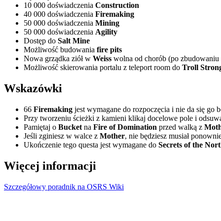
10 000 doświadczenia
Construction
40 000 doświadczenia
Firemaking
50 000 doświadczenia
Mining
50 000 doświadczenia
Agility
Dostęp do
Salt Mine
Możliwość budowania
fire pits
Nowa grządka ziół w
Weiss
wolna od chorób (po zbudowaniu f
Możliwość skierowania portalu z teleport room do
Troll Stron
Wskazówki
66
Firemaking
jest wymagane do rozpoczęcia i nie da się go 
Przy tworzeniu ścieżki z kamieni klikaj docelowe pole i odsuwa
Pamiętaj o
Bucket
na
Fire of Domination
przed walką z
Moth
Jeśli zginiesz w walce z
Mother
, nie będziesz musiał ponowni
Ukończenie tego questa jest wymagane do
Secrets of the Nor
Więcej informacji
Szczegółowy poradnik na OSRS Wiki