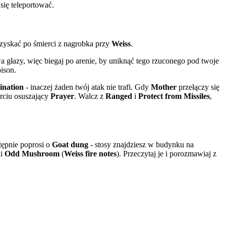
się teleportować.
yskać po śmierci z nagrobka przy
Weiss
.
a głazy, więc biegaj po arenie, by uniknąć tego rzuconego pod twoje
oison.
ination
- inaczej żaden twój atak nie trafi. Gdy
Mother
przełączy się
rciu osuszający
Prayer
. Walcz z
Ranged
i
Protect from Missiles
,
tępnie poprosi o
Goat dung
- stosy znajdziesz w budynku na
ki
Odd Mushroom
(
Weiss fire notes
). Przeczytaj je i porozmawiaj z