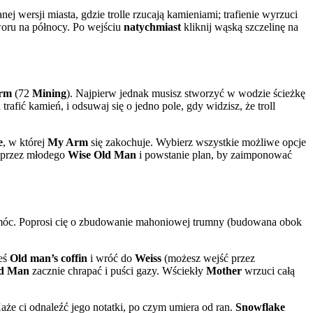
ej wersji miasta, gdzie trolle rzucają kamieniami; trafienie wyrzuci
tworu na północy. Po wejściu
natychmiast
kliknij wąską szczelinę na
rm
(72
Mining
). Najpierw jednak musisz stworzyć w wodzie ścieżkę
trafić kamień, i odsuwaj się o jedno pole, gdy widzisz, że troll
e
, w której
My Arm
się zakochuje. Wybierz wszystkie możliwe opcje
przez młodego
Wise Old Man
i powstanie plan, by zaimponować
omóc. Poprosi cię o zbudowanie mahoniowej trumny (budowana obok
ieś
Old man’s coffin
i wróć do
Weiss
(możesz wejść przez
ld Man
zacznie chrapać i puści gazy. Wściekły
Mother
wrzuci całą
 Każe ci odnaleźć jego notatki, po czym umiera od ran.
Snowflake