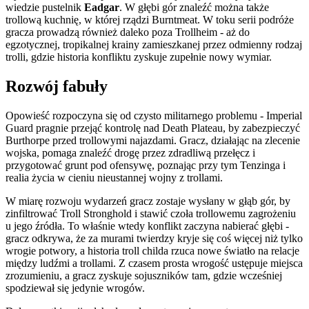
wiedzie pustelnik
Eadgar
. W głębi gór znaleźć można także
trollową kuchnię, w której rządzi Burntmeat. W toku serii podróże
gracza prowadzą również daleko poza Trollheim - aż do
egzotycznej, tropikalnej krainy zamieszkanej przez odmienny rodzaj
trolli, gdzie historia konfliktu zyskuje zupełnie nowy wymiar.
Rozwój fabuły
Opowieść rozpoczyna się od czysto militarnego problemu - Imperial
Guard pragnie przejąć kontrolę nad Death Plateau, by zabezpieczyć
Burthorpe przed trollowymi najazdami. Gracz, działając na zlecenie
wojska, pomaga znaleźć drogę przez zdradliwą przełęcz i
przygotować grunt pod ofensywę, poznając przy tym Tenzinga i
realia życia w cieniu nieustannej wojny z trollami.
W miarę rozwoju wydarzeń gracz zostaje wysłany w głąb gór, by
zinfiltrować Troll Stronghold i stawić czoła trollowemu zagrożeniu
u jego źródła. To właśnie wtedy konflikt zaczyna nabierać głębi -
gracz odkrywa, że za murami twierdzy kryje się coś więcej niż tylko
wrogie potwory, a historia troll childa rzuca nowe światło na relacje
między ludźmi a trollami. Z czasem prosta wrogość ustępuje miejsca
zrozumieniu, a gracz zyskuje sojuszników tam, gdzie wcześniej
spodziewał się jedynie wrogów.