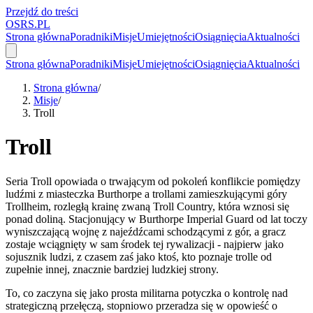
Przejdź do treści
OSRS.
P
L
Strona główna
Poradniki
Misje
Umiejętności
Osiągnięcia
Aktualności
Strona główna
Poradniki
Misje
Umiejętności
Osiągnięcia
Aktualności
Strona główna
/
Misje
/
Troll
Troll
Seria Troll opowiada o trwającym od pokoleń konflikcie pomiędzy
ludźmi z miasteczka Burthorpe a trollami zamieszkującymi góry
Trollheim, rozległą krainę zwaną Troll Country, która wznosi się
ponad doliną. Stacjonujący w Burthorpe Imperial Guard od lat toczy
wyniszczającą wojnę z najeźdźcami schodzącymi z gór, a gracz
zostaje wciągnięty w sam środek tej rywalizacji - najpierw jako
sojusznik ludzi, z czasem zaś jako ktoś, kto poznaje trolle od
zupełnie innej, znacznie bardziej ludzkiej strony.
To, co zaczyna się jako prosta militarna potyczka o kontrolę nad
strategiczną przełęczą, stopniowo przeradza się w opowieść o