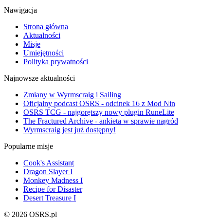
Nawigacja
Strona główna
Aktualności
Misje
Umiejętności
Polityka prywatności
Najnowsze aktualności
Zmiany w Wyrmscraig i Sailing
Oficjalny podcast OSRS - odcinek 16 z Mod Nin
OSRS TCG - najgorętszy nowy plugin RuneLite
The Fractured Archive - ankieta w sprawie nagród
Wyrmscraig jest już dostępny!
Popularne misje
Cook's Assistant
Dragon Slayer I
Monkey Madness I
Recipe for Disaster
Desert Treasure I
© 2026 OSRS.pl