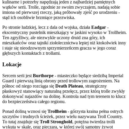
kulinarne i potrzeby napędzają jeden z najbardziej pamiętnych
wątków serii. Trolle, zgodnie ze swoim zwyczajem, nadają sobie
imiona od pierwszej rzeczy, jaką próbowały zjeść po urodzeniu -
stąd ich osobliwie brzmiące przezwiska.
Po stronie ludzkiej, lecz z dala od wojska, działa
Eadgar
-
ekscentryczny pustelnik mieszkający w jaskini wysoko w Trollheim.
Ten zgryźliwy, ale niezwykle uczony druid zna góry, ich
mieszkańców oraz tajniki ziołolecznictwa lepiej niż ktokolwiek inny
i staje się nieodzownym sprzymierzeńcem gracza w jego coraz
głębszych kontaktach z trollami.
Lokacje
Sercem serii jest
Burthorpe
- miasteczko będące siedzibą Imperial
Guard i pierwszą linią obrony przed trollowym zagrożeniem. Na
północ od niego rozciąga się
Death Plateau
, strategiczny
płaskowyż stanowiący naturalną przełęcz, przez którą trolle zwykły
dokonywać najazdów na dolinę. Kontrola nad tym terenem to klucz
do bezpieczeństwa całego regionu.
Ponad doliną wznosi się
Trollheim
- górzysta kraina pełna ostrych
szczytów i trudnych ścieżek, przez wielu nazywana Troll Country.
To tutaj znajduje się
Troll Stronghold
, potężna twierdza trolli
wykuta w skale, oraz pieczara, w której swój samotny żywot