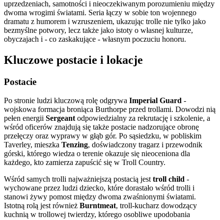
uprzedzeniach, samotności i nieoczekiwanym porozumieniu między
dwoma wrogimi światami. Seria łączy w sobie ton wojennego
dramatu z humorem i wzruszeniem, ukazując trolle nie tylko jako
bezmyślne potwory, lecz także jako istoty o własnej kulturze,
obyczajach i - co zaskakujące - własnym poczuciu honoru.
Kluczowe postacie i lokacje
Postacie
Po stronie ludzi kluczową rolę odgrywa
Imperial Guard
-
wojskowa formacja broniąca Burthorpe przed trollami. Dowodzi nią
pełen energii
Sergeant
odpowiedzialny za rekrutację i szkolenie, a
wśród oficerów znajdują się także postacie nadzorujące obronę
przełęczy oraz wyprawy w głąb gór. Po sąsiedzku, w pobliskim
Taverley, mieszka
Tenzing
, doświadczony tragarz i przewodnik
górski, którego wiedza o terenie okazuje się nieoceniona dla
każdego, kto zamierza zapuścić się w Troll Country.
Wśród samych trolli najważniejszą postacią jest
troll child
-
wychowane przez ludzi dziecko, które dorastało wśród trolli i
stanowi żywy pomost między dwoma zwaśnionymi światami.
Istotną rolą jest również
Burntmeat
, troll-kucharz dowodzący
kuchnią w trollowej twierdzy, którego osobliwe upodobania