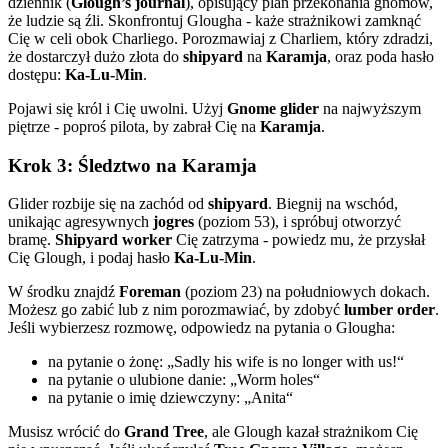
dziennik (
Glough’s journal
), opisujący plan przekonania gnomów,
że ludzie są źli. Skonfrontuj Glougha - każe strażnikowi zamknąć
Cię w celi obok Charliego. Porozmawiaj z Charliem, który zdradzi,
że dostarczył dużo złota do
shipyard
na
Karamja
, oraz poda hasło
dostępu:
Ka-Lu-Min
.
Pojawi się król i Cię uwolni. Użyj
Gnome glider
na najwyższym
piętrze - poproś pilota, by zabrał Cię na
Karamja
.
Krok 3: Śledztwo na Karamja
Glider rozbije się na zachód od
shipyard
. Biegnij na wschód,
unikając agresywnych
jogres
(poziom 53), i spróbuj otworzyć
bramę.
Shipyard worker
Cię zatrzyma - powiedz mu, że przysłał
Cię Glough, i podaj hasło
Ka-Lu-Min
.
W środku znajdź
Foreman
(poziom 23) na południowych dokach.
Możesz go zabić lub z nim porozmawiać, by zdobyć
lumber order
.
Jeśli wybierzesz rozmowę, odpowiedz na pytania o Glougha:
na pytanie o żonę: „Sadly his wife is no longer with us!“
na pytanie o ulubione danie: „Worm holes“
na pytanie o imię dziewczyny: „Anita“
Musisz wrócić do
Grand Tree
, ale Glough kazał strażnikom Cię