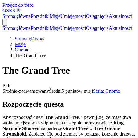
Przejdź do treści
OSRS.
P
L
Strona główna
Poradniki
Misje
Umiejętności
Osiągnięcia
Aktualności
Strona główna
Poradniki
Misje
Umiejętności
Osiągnięcia
Aktualności
Strona główna
/
Misje
/
Gnome
/
The Grand Tree
The Grand Tree
P2P
Średnio-zaawansowany
Średni
5 punktów misji
Seria: Gnome
Rozpoczęcie questa
Aby rozpocząć quest
The Grand Tree
, upewnij się, że masz dwa
wolne miejsca w ekwipunku, a następnie porozmawiaj z
King
Narnode Shareen
na parterze
Grand Tree
w
Tree Gnome
Stronghold
. Zabierze Cię pod ziemię, by pokazać korzenie drzewa,