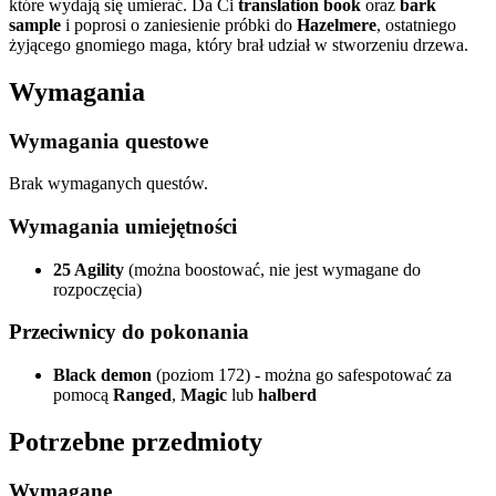
które wydają się umierać. Da Ci
translation book
oraz
bark
sample
i poprosi o zaniesienie próbki do
Hazelmere
, ostatniego
żyjącego gnomiego maga, który brał udział w stworzeniu drzewa.
Wymagania
Wymagania questowe
Brak wymaganych questów.
Wymagania umiejętności
25 Agility
(można boostować, nie jest wymagane do
rozpoczęcia)
Przeciwnicy do pokonania
Black demon
(poziom 172) - można go safespotować za
pomocą
Ranged
,
Magic
lub
halberd
Potrzebne przedmioty
Wymagane