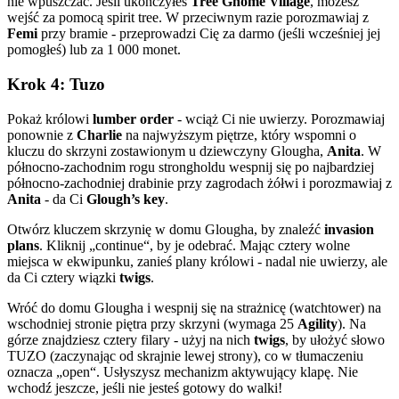
nie wpuszczać. Jeśli ukończyłeś
Tree Gnome Village
, możesz
wejść za pomocą spirit tree. W przeciwnym razie porozmawiaj z
Femi
przy bramie - przeprowadzi Cię za darmo (jeśli wcześniej jej
pomogłeś) lub za 1 000 monet.
Krok 4: Tuzo
Pokaż królowi
lumber order
- wciąż Ci nie uwierzy. Porozmawiaj
ponownie z
Charlie
na najwyższym piętrze, który wspomni o
kluczu do skrzyni zostawionym u dziewczyny Glougha,
Anita
. W
północno-zachodnim rogu strongholdu wespnij się po najbardziej
północno-zachodniej drabinie przy zagrodach żółwi i porozmawiaj z
Anita
- da Ci
Glough’s key
.
Otwórz kluczem skrzynię w domu Glougha, by znaleźć
invasion
plans
. Kliknij „continue“, by je odebrać. Mając cztery wolne
miejsca w ekwipunku, zanieś plany królowi - nadal nie uwierzy, ale
da Ci cztery wiązki
twigs
.
Wróć do domu Glougha i wespnij się na strażnicę (watchtower) na
wschodniej stronie piętra przy skrzyni (wymaga 25
Agility
). Na
górze znajdziesz cztery filary - użyj na nich
twigs
, by ułożyć słowo
TUZO (zaczynając od skrajnie lewej strony), co w tłumaczeniu
oznacza „open“. Usłyszysz mechanizm aktywujący klapę. Nie
wchodź jeszcze, jeśli nie jesteś gotowy do walki!