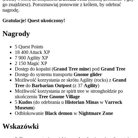
go znajdziesz). Porozmawiaj ponownie z królem, by odebrać
nagrodę.
Gratulacje! Quest ukończony!
Nagrody
5 Quest Points
18 400 Attack XP
7 900 Agility XP
2 150 Magic XP
Dostęp do kopalni (
Grand Tree mine
) pod
Grand Tree
Dostęp do systemu transportu
Gnome glider
Możliwość korzystania ze skrótu Agility (rocks) z
Grand
Tree
do
Barbarian Outpost
(z 37
Agility
)
Możliwość korzystania ze spirit tree w strongholdzie po
ukończeniu
Tree Gnome Village
5
Kudos
(do odebrania u
Historian Minas
w
Varrock
Museum
)
Odblokowanie
Black demon
w
Nightmare Zone
Wskazówki