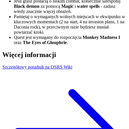
Jeśli grasz postacią o niskim combat, koniecznie safespotuj
Black demon
za pomocą
Magic
i
water spells
- zadasz
wtedy znacznie więcej obrażeń.
Pamiętaj o wymaganych wolnych miejscach w ekwipunku w
kluczowych momentach (2 na start, 4 na invasion plans, 1 na
Daconia rock), w przeciwnym razie będziesz musiał
powtarzać kroki.
Quest jest wymagany do rozpoczęcia
Monkey Madness I
oraz
The Eyes of Glouphrie
.
Więcej informacji
Szczegółowy poradnik na OSRS Wiki