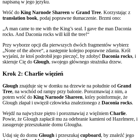
napisaną w jego języku.
Wróć do
King Narnode Shareen
w
Grand Tree
. Korzystając z
translation book
, podaj poprawne tłumaczenie. Brzmi ono:
„A man came to me with the King’s seal. I gave the man Daconia
rocks. And Daconia rocks will kill the tree!“
Przy wyborze opcji dla pierwszych dwóch fragmentów wybierz
„None of the above“, a następnie kolejno poprawne zdania. Król
wyjaśni, że ktoś podrobił jego pieczęć, by zdobyć
Daconia rocks
, i
skieruje Cię do
Glough
, swojego głównego strażnika drzew.
Krok 2: Charlie więzień
Glough
znajduje się w domku na drzewie na południe od
Grand
Tree
, na wschód od rampy przy balonie. Porozmawiaj z nim, a
potem wróć do
King Narnode Shareen
, który poinformuje, że
Glough złapał i uwięził człowieka znalezionego z
Daconia rocks
.
Wejdź na najwyższe piętro i porozmawiaj z więźniem
Charlie
.
Powie, że Glough zapłacił mu za odebranie kamieni od Hazelmere, i
zasugeruje przeszukanie domu Glougha.
Udaj się do domu
Glough
i przeszukaj
cupboard
, by znaleźć jego