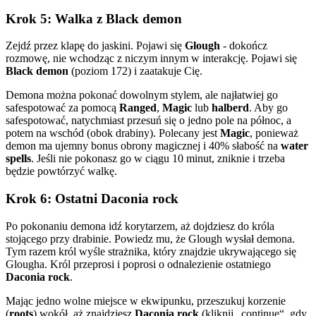
Krok 5: Walka z Black demon
Zejdź przez klapę do jaskini. Pojawi się
Glough
- dokończ
rozmowę, nie wchodząc z niczym innym w interakcję. Pojawi się
Black demon
(poziom 172) i zaatakuje Cię.
Demona można pokonać dowolnym stylem, ale najłatwiej go
safespotować za pomocą
Ranged
,
Magic
lub
halberd
. Aby go
safespotować, natychmiast przesuń się o jedno pole na północ, a
potem na wschód (obok drabiny). Polecany jest
Magic
, ponieważ
demon ma ujemny bonus obrony magicznej i 40% słabość na
water
spells
. Jeśli nie pokonasz go w ciągu 10 minut, zniknie i trzeba
będzie powtórzyć walkę.
Krok 6: Ostatni Daconia rock
Po pokonaniu demona idź korytarzem, aż dojdziesz do króla
stojącego przy drabinie. Powiedz mu, że Glough wysłał demona.
Tym razem król wyśle strażnika, który znajdzie ukrywającego się
Glougha. Król przeprosi i poprosi o odnalezienie ostatniego
Daconia rock
.
Mając jedno wolne miejsce w ekwipunku, przeszukuj korzenie
(
roots
) wokół, aż znajdziesz
Daconia rock
(kliknij „continue“, gdy