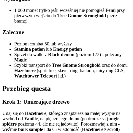
1 000 monet (tylko jeśli wcześniej nie pomogłeś
Femi
przy
pierwszym wejściu do
Tree Gnome Stronghold
przez
bramę)
Zalecane
Poziom combat 50 lub wyższy
Stamina potion
lub
Energy potion
Sprzęt do walki z
Black demon
(poziom 172) - polecany
Magic
Szybki transport do
Tree Gnome Stronghold
oraz do domu
Hazelmere
(spirit tree, slayer ring, balloon, fairy ring CLS,
Watchtower Teleport
itd.)
Przebieg questa
Krok 1: Umierające drzewo
Udaj się do
Hazelmere
, którego znajdziesz na małej wyspie na
wschód od
Yanille
, na piętrze jego domu (po drodze są
jungle
spiders
poziomu 44, ale nie są jadowite). Porozmawiaj z nim -
weźmie
bark sample
i da Ci wiadomość (
Hazelmere’s scroll
)