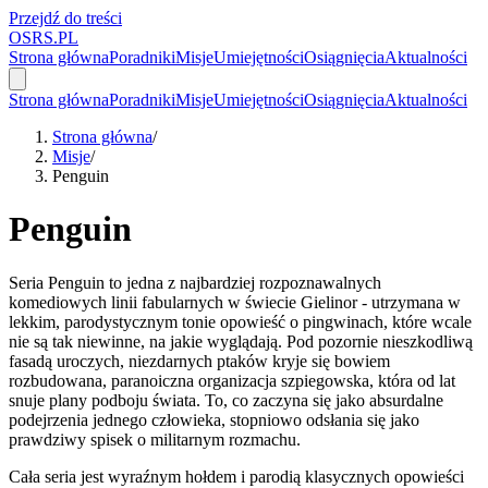
Przejdź do treści
OSRS.
P
L
Strona główna
Poradniki
Misje
Umiejętności
Osiągnięcia
Aktualności
Strona główna
Poradniki
Misje
Umiejętności
Osiągnięcia
Aktualności
Strona główna
/
Misje
/
Penguin
Penguin
Seria Penguin to jedna z najbardziej rozpoznawalnych
komediowych linii fabularnych w świecie Gielinor - utrzymana w
lekkim, parodystycznym tonie opowieść o pingwinach, które wcale
nie są tak niewinne, na jakie wyglądają. Pod pozornie nieszkodliwą
fasadą uroczych, niezdarnych ptaków kryje się bowiem
rozbudowana, paranoiczna organizacja szpiegowska, która od lat
snuje plany podboju świata. To, co zaczyna się jako absurdalne
podejrzenia jednego człowieka, stopniowo odsłania się jako
prawdziwy spisek o militarnym rozmachu.
Cała seria jest wyraźnym hołdem i parodią klasycznych opowieści