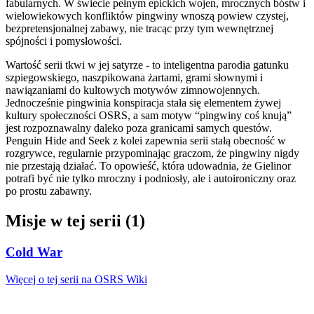
fabularnych. W świecie pełnym epickich wojen, mrocznych bóstw i
wielowiekowych konfliktów pingwiny wnoszą powiew czystej,
bezpretensjonalnej zabawy, nie tracąc przy tym wewnętrznej
spójności i pomysłowości.
Wartość serii tkwi w jej satyrze - to inteligentna parodia gatunku
szpiegowskiego, naszpikowana żartami, grami słownymi i
nawiązaniami do kultowych motywów zimnowojennych.
Jednocześnie pingwinia konspiracja stała się elementem żywej
kultury społeczności OSRS, a sam motyw “pingwiny coś knują”
jest rozpoznawalny daleko poza granicami samych questów.
Penguin Hide and Seek z kolei zapewnia serii stałą obecność w
rozgrywce, regularnie przypominając graczom, że pingwiny nigdy
nie przestają działać. To opowieść, która udowadnia, że Gielinor
potrafi być nie tylko mroczny i podniosły, ale i autoironiczny oraz
po prostu zabawny.
Misje w tej serii (1)
Cold War
Więcej o tej serii na OSRS Wiki