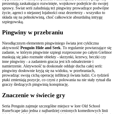
prezentują zaskakująco rozwinięte, wojskowe podejście do swojej
sprawy. Świat serii zaludniają też pingwiny prowadzące podwójne
życie, agenci o niejasnej lojalności oraz dezerterzy - wszystko to
składa się na pełnokrwistą, choć całkowicie absurdalną intrygę
szpiegowską.
Pingwiny w przebraniu
Nieodłącznym elementem pingwiniego świata jest cykliczna
aktywność
Penguin Hide and Seek
. To regularnie powtarzające się
zadanie, w którym pingwinie szpiegi rozproszone po całym Gielinor
maskują się jako rozmaite obiekty - skrzynki, krzewy, beczki czy
inne pingwiny - a zadaniem gracza jest ich odnalezienie i
namierzenie. Aktywność ta doskonale oddaje ducha całej serii:
pingwiny dosłownie kryją się na widoku, w przebraniach,
prowadząc swoją cichą operację infiltracji świata ludzi. Co tydzień
ptaki zmieniają pozycje, co czyni z polowania na nie stały rytuał dla
graczy śledzących pingwinią konspirację.
Znaczenie w świecie gry
Seria Penguin zajmuje szczególne miejsce w lore Old School
RuneScape jako jedna z najbardziej cenionych komediowych linii