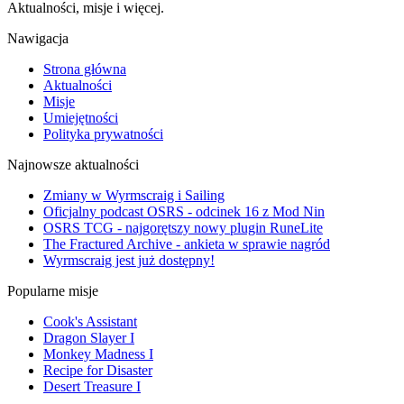
Aktualności, misje i więcej.
Nawigacja
Strona główna
Aktualności
Misje
Umiejętności
Polityka prywatności
Najnowsze aktualności
Zmiany w Wyrmscraig i Sailing
Oficjalny podcast OSRS - odcinek 16 z Mod Nin
OSRS TCG - najgorętszy nowy plugin RuneLite
The Fractured Archive - ankieta w sprawie nagród
Wyrmscraig jest już dostępny!
Popularne misje
Cook's Assistant
Dragon Slayer I
Monkey Madness I
Recipe for Disaster
Desert Treasure I