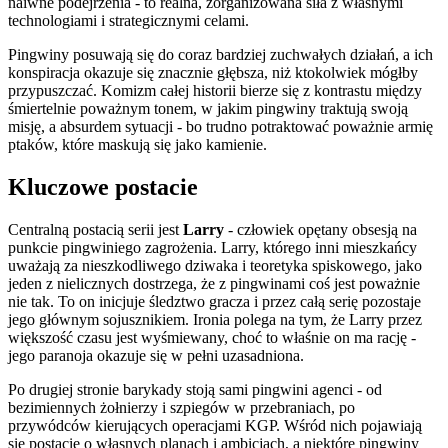
naiwne podejrzenia - to realna, zorganizowana siła z własnymi
technologiami i strategicznymi celami.
Pingwiny posuwają się do coraz bardziej zuchwałych działań, a ich
konspiracja okazuje się znacznie głębsza, niż ktokolwiek mógłby
przypuszczać. Komizm całej historii bierze się z kontrastu między
śmiertelnie poważnym tonem, w jakim pingwiny traktują swoją
misję, a absurdem sytuacji - bo trudno potraktować poważnie armię
ptaków, które maskują się jako kamienie.
Kluczowe postacie
Centralną postacią serii jest
Larry
- człowiek opętany obsesją na
punkcie pingwiniego zagrożenia. Larry, którego inni mieszkańcy
uważają za nieszkodliwego dziwaka i teoretyka spiskowego, jako
jeden z nielicznych dostrzega, że z pingwinami coś jest poważnie
nie tak. To on inicjuje śledztwo gracza i przez całą serię pozostaje
jego głównym sojusznikiem. Ironia polega na tym, że Larry przez
większość czasu jest wyśmiewany, choć to właśnie on ma rację -
jego paranoja okazuje się w pełni uzasadniona.
Po drugiej stronie barykady stoją sami pingwini agenci - od
bezimiennych żołnierzy i szpiegów w przebraniach, po
przywódców kierujących operacjami KGP. Wśród nich pojawiają
się postacie o własnych planach i ambicjach, a niektóre pingwiny