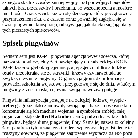
szpiegowskich z czasów zimnej wojny - od podwójnych agentów i
tajnych baz, przez szyfry i przebrania, po wszechobecną atmosferę
nieufności. Gracz wciela się w rolę śledczego, który początkowo z
przymrużeniem oka, a z czasem coraz poważniej zagłębia się w
świat pingwiniej konspiracji, odkrywając, jak daleko sięgają plany
tych pierzastych spiskowców.
Spisek pingwinów
Sednem serii jest
KGP
- pingwinia agencja wywiadowcza, której
nazwa stanowi czytelny żart nawiązujący do radzieckiego KGB.
KGP działa w głębokiej tajemnicy, a jej agenci infiltrują ludzkie
osady, przebierając się za skrzynki, krzewy czy nawet udając
zwykłe, niewinne pingwiny. Organizacja gromadzi informacje,
prowadzi szkolenia wojskowe i przygotowuje się do dnia, w którym
pingwiny zrzucą maskę i ujawnią swoją prawdziwą potęgę.
Pingwinia militaryzacja postępuje na odległej, lodowej wyspie -
iceberg
- gdzie ptaki zbudowały swoją tajną bazę. To właśnie tam
koncentruje się ich machina wojenna, a symbolem ambicji całej
organizacji staje się
Red Raktuber
- łódź podwodna w kształcie
pingwina, będąca dumą pingwiniej floty. Sama jej nazwa to kolejny
żart, parafraza tytułu znanego thrillera szpiegowskiego. Istnienie tej
maszyny dowodzi, że pingwinie zagrożenie wykracza daleko poza