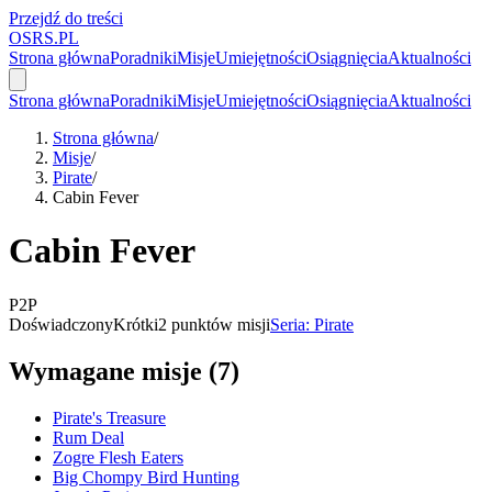
Przejdź do treści
OSRS.
P
L
Strona główna
Poradniki
Misje
Umiejętności
Osiągnięcia
Aktualności
Strona główna
Poradniki
Misje
Umiejętności
Osiągnięcia
Aktualności
Strona główna
/
Misje
/
Pirate
/
Cabin Fever
Cabin Fever
P2P
Doświadczony
Krótki
2 punktów misji
Seria: Pirate
Wymagane misje (7)
Pirate's Treasure
Rum Deal
Zogre Flesh Eaters
Big Chompy Bird Hunting