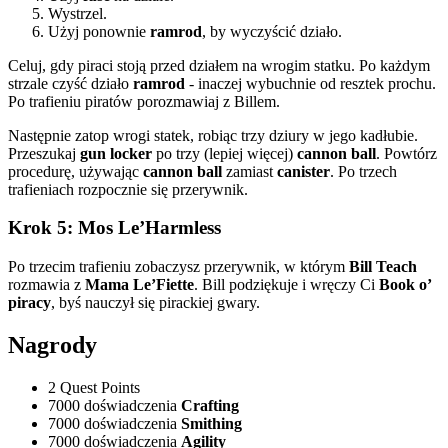
Wystrzel.
Użyj ponownie
ramrod
, by wyczyścić działo.
Celuj, gdy piraci stoją przed działem na wrogim statku. Po każdym
strzale czyść działo
ramrod
- inaczej wybuchnie od resztek prochu.
Po trafieniu piratów porozmawiaj z Billem.
Następnie zatop wrogi statek, robiąc trzy dziury w jego kadłubie.
Przeszukaj
gun locker
po trzy (lepiej więcej)
cannon ball
. Powtórz
procedurę, używając
cannon ball
zamiast
canister
. Po trzech
trafieniach rozpocznie się przerywnik.
Krok 5: Mos Le’Harmless
Po trzecim trafieniu zobaczysz przerywnik, w którym
Bill Teach
rozmawia z
Mama Le’Fiette
. Bill podziękuje i wręczy Ci
Book o’
piracy
, byś nauczył się pirackiej gwary.
Nagrody
2 Quest Points
7000 doświadczenia
Crafting
7000 doświadczenia
Smithing
7000 doświadczenia
Agility