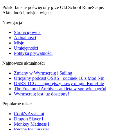
Polski fansite poświęcony grze Old School RuneScape.
Aktualności, misje i więcej.
Nawigacja
Strona główna
Aktualności
Misje
Umiejętności
Polityka prywatności
Najnowsze aktualności
Zmiany w Wyrmscraig i Sailing
Oficjalny podcast OSRS - odcinek 16 z Mod Nin
OSRS TCG - najgorętszy nowy plugin RuneLite
The Fractured Archive - ankieta w sprawie nagród
Wyrmscraig jest już dostępny!
Popularne misje
Cook's Assistant
Dragon Slayer I
Monkey Madness I
Recipe for Disaster