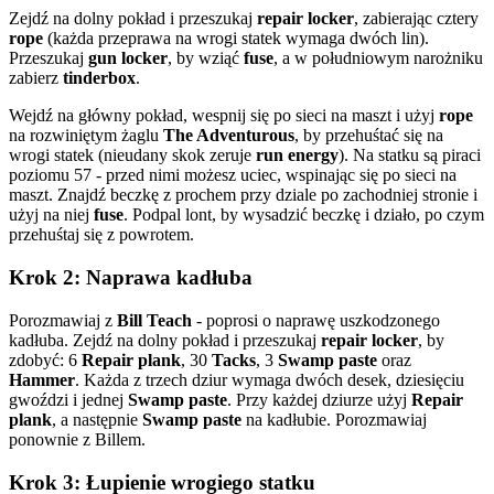
Zejdź na dolny pokład i przeszukaj
repair locker
, zabierając cztery
rope
(każda przeprawa na wrogi statek wymaga dwóch lin).
Przeszukaj
gun locker
, by wziąć
fuse
, a w południowym narożniku
zabierz
tinderbox
.
Wejdź na główny pokład, wespnij się po sieci na maszt i użyj
rope
na rozwiniętym żaglu
The Adventurous
, by przehuśtać się na
wrogi statek (nieudany skok zeruje
run energy
). Na statku są piraci
poziomu 57 - przed nimi możesz uciec, wspinając się po sieci na
maszt. Znajdź beczkę z prochem przy dziale po zachodniej stronie i
użyj na niej
fuse
. Podpal lont, by wysadzić beczkę i działo, po czym
przehuśtaj się z powrotem.
Krok 2: Naprawa kadłuba
Porozmawiaj z
Bill Teach
- poprosi o naprawę uszkodzonego
kadłuba. Zejdź na dolny pokład i przeszukaj
repair locker
, by
zdobyć: 6
Repair plank
, 30
Tacks
, 3
Swamp paste
oraz
Hammer
. Każda z trzech dziur wymaga dwóch desek, dziesięciu
gwoździ i jednej
Swamp paste
. Przy każdej dziurze użyj
Repair
plank
, a następnie
Swamp paste
na kadłubie. Porozmawiaj
ponownie z Billem.
Krok 3: Łupienie wrogiego statku