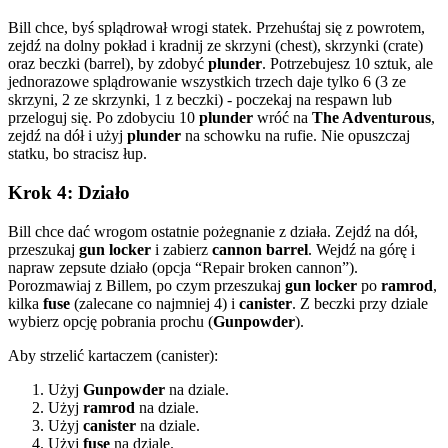
Bill chce, byś splądrował wrogi statek. Przehuśtaj się z powrotem,
zejdź na dolny pokład i kradnij ze skrzyni (chest), skrzynki (crate)
oraz beczki (barrel), by zdobyć
plunder
. Potrzebujesz 10 sztuk, ale
jednorazowe splądrowanie wszystkich trzech daje tylko 6 (3 ze
skrzyni, 2 ze skrzynki, 1 z beczki) - poczekaj na respawn lub
przeloguj się. Po zdobyciu 10
plunder
wróć na
The Adventurous
,
zejdź na dół i użyj
plunder
na schowku na rufie. Nie opuszczaj
statku, bo stracisz łup.
Krok 4: Działo
Bill chce dać wrogom ostatnie pożegnanie z działa. Zejdź na dół,
przeszukaj
gun locker
i zabierz
cannon barrel
. Wejdź na górę i
napraw zepsute działo (opcja “Repair broken cannon”).
Porozmawiaj z Billem, po czym przeszukaj
gun locker
po
ramrod
,
kilka
fuse
(zalecane co najmniej 4) i
canister
. Z beczki przy dziale
wybierz opcję pobrania prochu (
Gunpowder
).
Aby strzelić kartaczem (canister):
Użyj
Gunpowder
na dziale.
Użyj
ramrod
na dziale.
Użyj
canister
na dziale.
Użyj
fuse
na dziale.