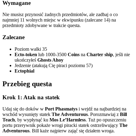
Wymagane
Nie musisz przynosić żadnych przedmiotów, ale zadbaj o co
najmniej 11 wolnych miejsc w ekwipunku (zalecane 14) na
przedmioty zdobywane w trakcie questa.
Zalecane
Poziom walki 35
Ecto-token
lub 1000-3500
Coins
na
Charter ship
, jeśli nie
ukończyłeś
Ghosts Ahoy
Jedzenie (atakują Cię piraci poziomu 57)
Ectophial
Przebieg questa
Krok 1: Atak na statek
Udaj się do doków w
Port Phasmatys
i wejdź na najbardziej na
wschód wysunięty statek
The Adventurous
. Porozmawiaj z
Bill
Teach
, by wypłynąć ku
Mos Le’Harmless
. Tuż po opuszczeniu
portu przerywnik pokaże wrogi piracki statek ostrzeliwujący
The
Adventurous
. Bill każe najpierw zająć się działem wroga.