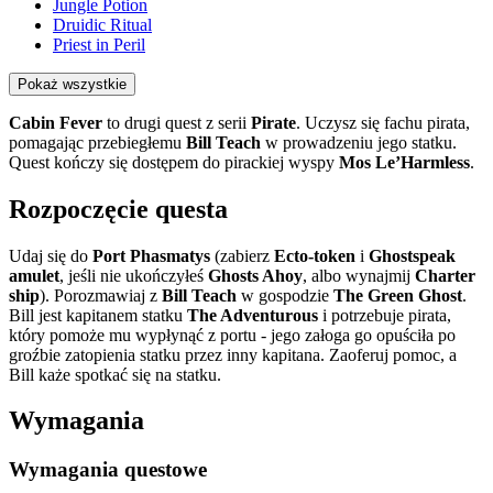
Jungle Potion
Druidic Ritual
Priest in Peril
Pokaż wszystkie
Cabin Fever
to drugi quest z serii
Pirate
. Uczysz się fachu pirata,
pomagając przebiegłemu
Bill Teach
w prowadzeniu jego statku.
Quest kończy się dostępem do pirackiej wyspy
Mos Le’Harmless
.
Rozpoczęcie questa
Udaj się do
Port Phasmatys
(zabierz
Ecto-token
i
Ghostspeak
amulet
, jeśli nie ukończyłeś
Ghosts Ahoy
, albo wynajmij
Charter
ship
). Porozmawiaj z
Bill Teach
w gospodzie
The Green Ghost
.
Bill jest kapitanem statku
The Adventurous
i potrzebuje pirata,
który pomoże mu wypłynąć z portu - jego załoga go opuściła po
groźbie zatopienia statku przez inny kapitana. Zaoferuj pomoc, a
Bill każe spotkać się na statku.
Wymagania
Wymagania questowe