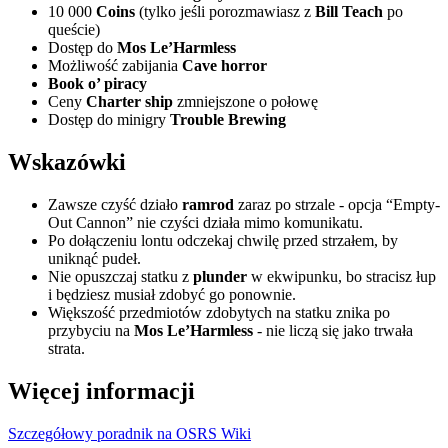
10 000
Coins
(tylko jeśli porozmawiasz z
Bill Teach
po
queście)
Dostęp do
Mos Le’Harmless
Możliwość zabijania
Cave horror
Book o’ piracy
Ceny
Charter ship
zmniejszone o połowę
Dostęp do minigry
Trouble Brewing
Wskazówki
Zawsze czyść działo
ramrod
zaraz po strzale - opcja “Empty-
Out Cannon” nie czyści działa mimo komunikatu.
Po dołączeniu lontu odczekaj chwilę przed strzałem, by
uniknąć pudeł.
Nie opuszczaj statku z
plunder
w ekwipunku, bo stracisz łup
i będziesz musiał zdobyć go ponownie.
Większość przedmiotów zdobytych na statku znika po
przybyciu na
Mos Le’Harmless
- nie liczą się jako trwała
strata.
Więcej informacji
Szczegółowy poradnik na OSRS Wiki