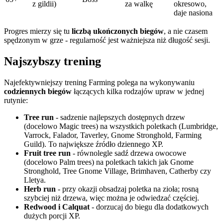
z gildii)
za walkę
okresowo,
daje nasiona
Progres mierzy się tu
liczbą ukończonych biegów
, a nie czasem
spędzonym w grze - regularność jest ważniejsza niż długość sesji.
Najszybszy trening
Najefektywniejszy trening Farming polega na wykonywaniu
codziennych biegów
łączących kilka rodzajów upraw w jednej
rutynie:
Tree run
- sadzenie najlepszych dostępnych drzew
(docelowo Magic trees) na wszystkich poletkach (Lumbridge,
Varrock, Falador, Taverley, Gnome Stronghold, Farming
Guild). To największe źródło dziennego XP.
Fruit tree run
- równolegle sadź drzewa owocowe
(docelowo Palm trees) na poletkach takich jak Gnome
Stronghold, Tree Gnome Village, Brimhaven, Catherby czy
Lletya.
Herb run
- przy okazji obsadzaj poletka na zioła; rosną
szybciej niż drzewa, więc można je odwiedzać częściej.
Redwood i Calquat
- dorzucaj do biegu dla dodatkowych
dużych porcji XP.