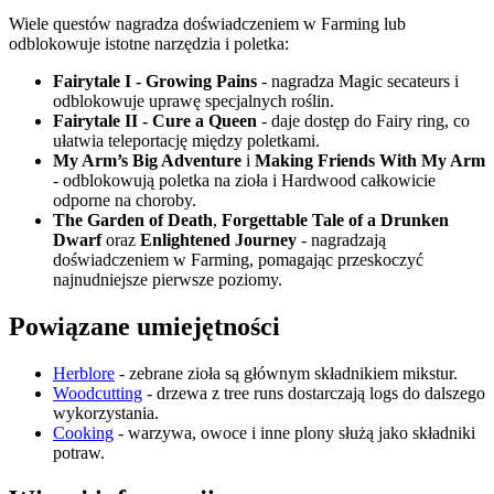
Wiele questów nagradza doświadczeniem w Farming lub
odblokowuje istotne narzędzia i poletka:
Fairytale I - Growing Pains
- nagradza Magic secateurs i
odblokowuje uprawę specjalnych roślin.
Fairytale II - Cure a Queen
- daje dostęp do Fairy ring, co
ułatwia teleportację między poletkami.
My Arm’s Big Adventure
i
Making Friends With My Arm
- odblokowują poletka na zioła i Hardwood całkowicie
odporne na choroby.
The Garden of Death
,
Forgettable Tale of a Drunken
Dwarf
oraz
Enlightened Journey
- nagradzają
doświadczeniem w Farming, pomagając przeskoczyć
najnudniejsze pierwsze poziomy.
Powiązane umiejętności
Herblore
- zebrane zioła są głównym składnikiem mikstur.
Woodcutting
- drzewa z tree runs dostarczają logs do dalszego
wykorzystania.
Cooking
- warzywa, owoce i inne plony służą jako składniki
potraw.