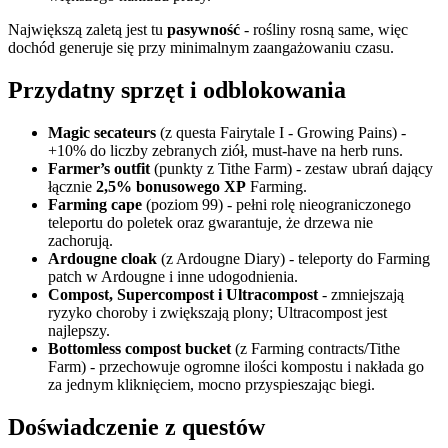
Największą zaletą jest tu
pasywność
- rośliny rosną same, więc
dochód generuje się przy minimalnym zaangażowaniu czasu.
Przydatny sprzęt i odblokowania
Magic secateurs
(z questa Fairytale I - Growing Pains) -
+10% do liczby zebranych ziół, must-have na herb runs.
Farmer’s outfit
(punkty z Tithe Farm) - zestaw ubrań dający
łącznie
2,5% bonusowego XP
Farming.
Farming cape
(poziom 99) - pełni rolę nieograniczonego
teleportu do poletek oraz gwarantuje, że drzewa nie
zachorują.
Ardougne cloak
(z Ardougne Diary) - teleporty do Farming
patch w Ardougne i inne udogodnienia.
Compost, Supercompost i Ultracompost
- zmniejszają
ryzyko choroby i zwiększają plony; Ultracompost jest
najlepszy.
Bottomless compost bucket
(z Farming contracts/Tithe
Farm) - przechowuje ogromne ilości kompostu i nakłada go
za jednym kliknięciem, mocno przyspieszając biegi.
Doświadczenie z questów