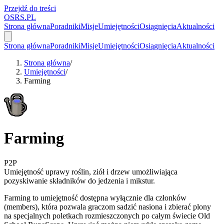
Przejdź do treści
OSRS.
P
L
Strona główna
Poradniki
Misje
Umiejętności
Osiągnięcia
Aktualności
Strona główna
Poradniki
Misje
Umiejętności
Osiągnięcia
Aktualności
Strona główna
/
Umiejętności
/
Farming
Farming
P2P
Umiejętność uprawy roślin, ziół i drzew umożliwiająca
pozyskiwanie składników do jedzenia i mikstur.
Farming to umiejętność dostępna wyłącznie dla członków
(members), która pozwala graczom sadzić nasiona i zbierać plony
na specjalnych poletkach rozmieszczonych po całym świecie Old