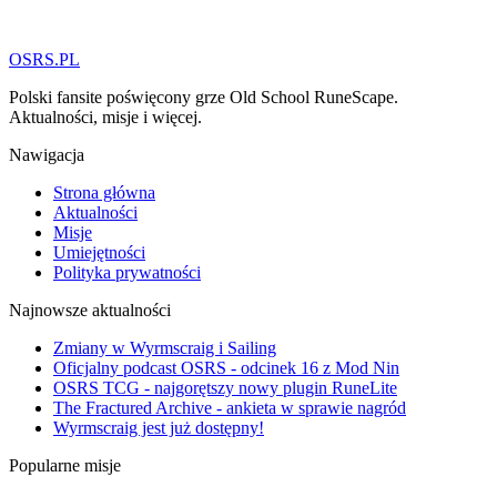
OSRS.
P
L
Polski fansite poświęcony grze Old School RuneScape.
Aktualności, misje i więcej.
Nawigacja
Strona główna
Aktualności
Misje
Umiejętności
Polityka prywatności
Najnowsze aktualności
Zmiany w Wyrmscraig i Sailing
Oficjalny podcast OSRS - odcinek 16 z Mod Nin
OSRS TCG - najgorętszy nowy plugin RuneLite
The Fractured Archive - ankieta w sprawie nagród
Wyrmscraig jest już dostępny!
Popularne misje