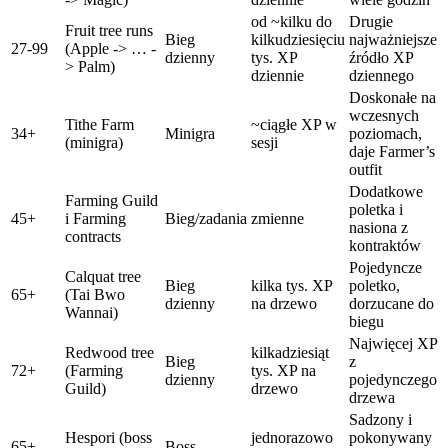
od ~kilku do
Drugie
Fruit tree runs
Bieg
kilkudziesięciu
najważniejsze
27-99
(Apple -> … -
dzienny
tys. XP
źródło XP
> Palm)
dziennie
dziennego
Doskonałe na
wczesnych
Tithe Farm
~ciągłe XP w
34+
Minigra
poziomach,
(minigra)
sesji
daje Farmer’s
outfit
Dodatkowe
Farming Guild
poletka i
45+
i Farming
Bieg/zadania
zmienne
nasiona z
contracts
kontraktów
Pojedyncze
Calquat tree
Bieg
kilka tys. XP
poletko,
65+
(Tai Bwo
dzienny
na drzewo
dorzucane do
Wannai)
biegu
Najwięcej XP
Redwood tree
kilkadziesiąt
Bieg
z
72+
(Farming
tys. XP na
dzienny
pojedynczego
Guild)
drzewo
drzewa
Sadzony i
Hespori (boss
jednorazowo
pokonywany
65+
Boss