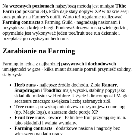
Na
wczesnych poziomach
najszybszą metodą jest minigra
Tithe
Farm
(od poziomu 34), która daje stały dopływ XP w trakcie sesji
oraz punkty na Farmer’s outfit. Warto też regularnie realizować
Farming contracts
z Farming Guild - nagradzają nasionami i
przyspieszają kolejne biegi. Ponieważ drzewa rosną wiele godzin,
optymalnie jest wykonywać jeden tree/fruit tree run dziennie i
przeplatać go częstszymi herb runs.
Zarabianie na Farming
Farming to jedna z najbardziej
pasywnych i dochodowych
umiejętności w grze - kilka minut dziennie potrafi przynieść solidny,
stały zysk:
Herb runs
- najlepsze źródło dochodu. Zioła
Ranarr
,
Snapdragon
i
Toadflax
mają wysoki, stabilny popyt jako
składniki mikstur w Herblore. Użycie Ultracompost i Magic
secateurs znacząco zwiększa liczbę zebranych ziół.
Tree runs
- po wykopaniu drzewa otrzymujesz cenne logs
(np. Magic logs), a zarazem duże porcje XP.
Fruit tree runs
- owoce i Palm tree fruit przydają się m.in.
jako składniki i waluta wymiany.
Farming contracts
- dodatkowe nasiona i nagrody bez
większego nakładu pracy.