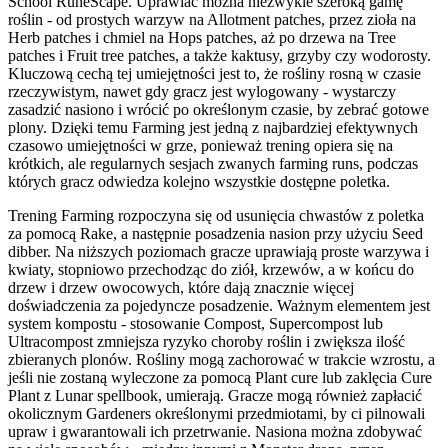
School RuneScape. Uprawiać można niezwykle szeroką gamę
roślin - od prostych warzyw na Allotment patches, przez zioła na
Herb patches i chmiel na Hops patches, aż po drzewa na Tree
patches i Fruit tree patches, a także kaktusy, grzyby czy wodorosty.
Kluczową cechą tej umiejętności jest to, że rośliny rosną w czasie
rzeczywistym, nawet gdy gracz jest wylogowany - wystarczy
zasadzić nasiono i wrócić po określonym czasie, by zebrać gotowe
plony. Dzięki temu Farming jest jedną z najbardziej efektywnych
czasowo umiejętności w grze, ponieważ trening opiera się na
krótkich, ale regularnych sesjach zwanych farming runs, podczas
których gracz odwiedza kolejno wszystkie dostępne poletka.
Trening Farming rozpoczyna się od usunięcia chwastów z poletka
za pomocą Rake, a następnie posadzenia nasion przy użyciu Seed
dibber. Na niższych poziomach gracze uprawiają proste warzywa i
kwiaty, stopniowo przechodząc do ziół, krzewów, a w końcu do
drzew i drzew owocowych, które dają znacznie więcej
doświadczenia za pojedyncze posadzenie. Ważnym elementem jest
system kompostu - stosowanie Compost, Supercompost lub
Ultracompost zmniejsza ryzyko choroby roślin i zwiększa ilość
zbieranych plonów. Rośliny mogą zachorować w trakcie wzrostu, a
jeśli nie zostaną wyleczone za pomocą Plant cure lub zaklęcia Cure
Plant z Lunar spellbook, umierają. Gracze mogą również zapłacić
okolicznym Gardeners określonymi przedmiotami, by ci pilnowali
upraw i gwarantowali ich przetrwanie. Nasiona można zdobywać