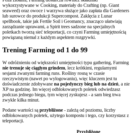
wykorzystywane w Cooking, materiały do Crafting (np. Giant
seaweed) oraz owoce i warzywa służące jako zapłata dla Gardeners
lub surowce do produkcji Supercompost. Zaklęcia z Lunar
spellbook, takie jak Fertile Soil i Geomancy, znacząco ułatwiają
zarządzanie uprawami, a Spirit trees sadzone na specjalnych
poletkach tworzą sieć teleportacji, co czyni Farming umiejętnością
powiązaną niemal z każdym aspektem rozgrywki.
Trening Farming od 1 do 99
W odróżnieniu od większości umiejętności typu gathering, Farming
nie trenuje się ciągłym grindem
, lecz krótkimi, regularnymi
sesjami zwanymi farming runs. Rośliny rosną w czasie
rzeczywistym (nawet po wylogowaniu), więc kluczem jest tu
doświadczenie zdobywane
na pojedynczy bieg lub na dzień
, a nie
XP na godzinę. Im więcej odblokowanych poletek odwiedzasz
podczas jednego biegu, tym więcej zyskujesz - a sam bieg trwa
zwykle kilka minut.
Podane wartości są
przybliżone
- zależą od poziomu, liczby
odblokowanych poletek, użytego kompostu i tego, czy korzystasz z
teleportacji.
Przybliżone