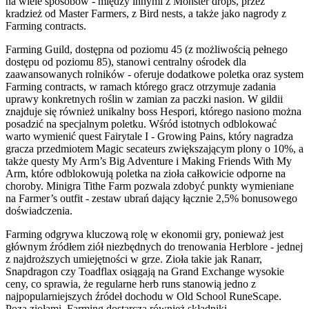
na wiele sposobów - między innymi z Monster drops, przez
kradzież od Master Farmers, z Bird nests, a także jako nagrody z
Farming contracts.
Farming Guild, dostępna od poziomu 45 (z możliwością pełnego
dostępu od poziomu 85), stanowi centralny ośrodek dla
zaawansowanych rolników - oferuje dodatkowe poletka oraz system
Farming contracts, w ramach którego gracz otrzymuje zadania
uprawy konkretnych roślin w zamian za paczki nasion. W gildii
znajduje się również unikalny boss Hespori, którego nasiono można
posadzić na specjalnym poletku. Wśród istotnych odblokować
warto wymienić quest Fairytale I - Growing Pains, który nagradza
gracza przedmiotem Magic secateurs zwiększającym plony o 10%, a
także questy My Arm’s Big Adventure i Making Friends With My
Arm, które odblokowują poletka na zioła całkowicie odporne na
choroby. Minigra Tithe Farm pozwala zdobyć punkty wymieniane
na Farmer’s outfit - zestaw ubrań dający łącznie 2,5% bonusowego
doświadczenia.
Farming odgrywa kluczową rolę w ekonomii gry, ponieważ jest
głównym źródłem ziół niezbędnych do trenowania Herblore - jednej
z najdroższych umiejętności w grze. Zioła takie jak Ranarr,
Snapdragon czy Toadflax osiągają na Grand Exchange wysokie
ceny, co sprawia, że regularne herb runs stanowią jedno z
najpopularniejszych źródeł dochodu w Old School RuneScape.
Poza ziołami, Farming dostarcza również składniki