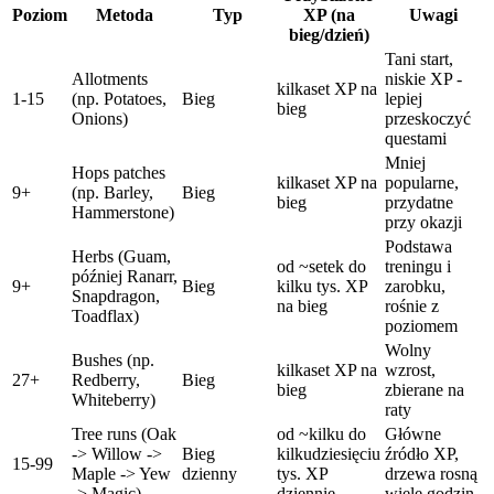
Poziom
Metoda
Typ
XP (na
Uwagi
bieg/dzień)
Tani start,
Allotments
niskie XP -
kilkaset XP na
1-15
(np. Potatoes,
Bieg
lepiej
bieg
Onions)
przeskoczyć
questami
Mniej
Hops patches
kilkaset XP na
popularne,
9+
(np. Barley,
Bieg
bieg
przydatne
Hammerstone)
przy okazji
Podstawa
Herbs (Guam,
od ~setek do
treningu i
później Ranarr,
9+
Bieg
kilku tys. XP
zarobku,
Snapdragon,
na bieg
rośnie z
Toadflax)
poziomem
Wolny
Bushes (np.
kilkaset XP na
wzrost,
27+
Redberry,
Bieg
bieg
zbierane na
Whiteberry)
raty
Tree runs (Oak
od ~kilku do
Główne
-> Willow ->
Bieg
kilkudziesięciu
źródło XP,
15-99
Maple -> Yew
dzienny
tys. XP
drzewa rosną
-> Magic)
dziennie
wiele godzin