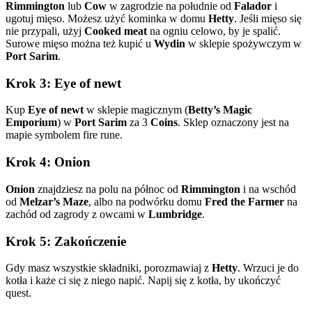
Rimmington
lub
Cow
w zagrodzie na południe od
Falador
i
ugotuj mięso. Możesz użyć kominka w domu
Hetty
. Jeśli mięso się
nie przypali, użyj
Cooked meat
na ogniu celowo, by je spalić.
Surowe mięso można też kupić u
Wydin
w sklepie spożywczym w
Port Sarim
.
Krok 3: Eye of newt
Kup
Eye of newt
w sklepie magicznym (
Betty’s Magic
Emporium
) w
Port Sarim
za 3
Coins
. Sklep oznaczony jest na
mapie symbolem fire rune.
Krok 4: Onion
Onion
znajdziesz na polu na północ od
Rimmington
i na wschód
od
Melzar’s Maze
, albo na podwórku domu
Fred the Farmer
na
zachód od zagrody z owcami w
Lumbridge
.
Krok 5: Zakończenie
Gdy masz wszystkie składniki, porozmawiaj z
Hetty
. Wrzuci je do
kotła i każe ci się z niego napić. Napij się z kotła, by ukończyć
quest.