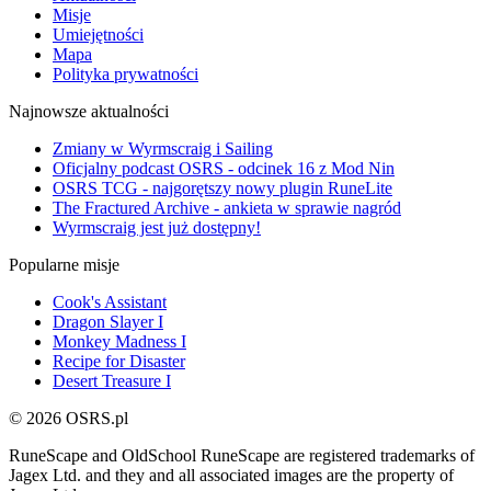
Misje
Umiejętności
Mapa
Polityka prywatności
Najnowsze aktualności
Zmiany w Wyrmscraig i Sailing
Oficjalny podcast OSRS - odcinek 16 z Mod Nin
OSRS TCG - najgorętszy nowy plugin RuneLite
The Fractured Archive - ankieta w sprawie nagród
Wyrmscraig jest już dostępny!
Popularne misje
Cook's Assistant
Dragon Slayer I
Monkey Madness I
Recipe for Disaster
Desert Treasure I
© 2026 OSRS.pl
RuneScape and OldSchool RuneScape are registered trademarks of
Jagex Ltd. and they and all associated images are the property of