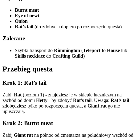
Burnt meat
Eye of newt
Onion
Rat’s tail
(do zdobycia dopiero po rozpoczęciu questa)
Zalecane
Szybki transport do
Rimmington
(
Teleport to House
lub
Skills necklace
do
Crafting Guild
)
Przebieg questa
Krok 1: Rat’s tail
Zabij
Rat
(poziom 1) - znajdziesz je w sklepie łuczniczym na
zachód od domu
Hetty
- by zdobyć
Rat’s tail
. Uwaga:
Rat’s tail
zdobędziesz tylko po rozpoczęciu questa, a
Giant rat
go nie
upuszczają.
Krok 2: Burnt meat
Zabij
Giant rat
na północ od cmentarza na południowy wschód od