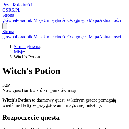
Przejdź do treści
OSRS.
P
L
Strona
główna
Poradniki
Misje
Umiejętności
Osiągnięcia
Mapa
Aktualności
Strona
główna
Poradniki
Misje
Umiejętności
Osiągnięcia
Mapa
Aktualności
Strona główna
/
Misje
/
Witch's Potion
Witch's Potion
F2P
Nowicjusz
Bardzo krótki
1 punktów misji
Witch’s Potion
to darmowy quest, w którym gracze pomagają
wiedźmie
Hetty
w przygotowaniu magicznej mikstury.
Rozpoczęcie questa