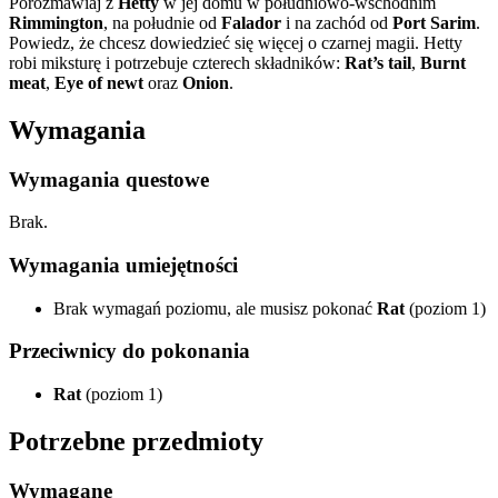
Porozmawiaj z
Hetty
w jej domu w południowo-wschodnim
Rimmington
, na południe od
Falador
i na zachód od
Port Sarim
.
Powiedz, że chcesz dowiedzieć się więcej o czarnej magii. Hetty
robi miksturę i potrzebuje czterech składników:
Rat’s tail
,
Burnt
meat
,
Eye of newt
oraz
Onion
.
Wymagania
Wymagania questowe
Brak.
Wymagania umiejętności
Brak wymagań poziomu, ale musisz pokonać
Rat
(poziom 1)
Przeciwnicy do pokonania
Rat
(poziom 1)
Potrzebne przedmioty
Wymagane