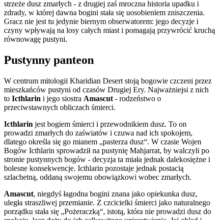
strzeże dusz zmarłych - z drugiej zaś mroczna historia upadku i
zdrady, w której dawna bogini stała się uosobieniem zniszczenia.
Gracz nie jest tu jedynie biernym obserwatorem: jego decyzje i
czyny wpływają na losy całych miast i pomagają przywrócić kruchą
równowagę pustyni.
Pustynny panteon
W centrum mitologii Kharidian Desert stoją bogowie czczeni przez
mieszkańców pustyni od czasów Drugiej Ery. Najważniejsi z nich
to
Icthlarin
i jego siostra
Amascut
- rodzeństwo o
przeciwstawnych obliczach śmierci.
Icthlarin
jest bogiem śmierci i przewodnikiem dusz. To on
prowadzi zmarłych do zaświatów i czuwa nad ich spokojem,
dlatego określa się go mianem „pasterza dusz“. W czasie Wojen
Bogów Icthlarin sprowadził na pustynię Mahjarrat, by walczyli po
stronie pustynnych bogów - decyzja ta miała jednak dalekosiężne i
bolesne konsekwencje. Icthlarin pozostaje jednak postacią
szlachetną, oddaną swojemu obowiązkowi wobec zmarłych.
Amascut
, niegdyś łagodna bogini znana jako opiekunka dusz,
uległa straszliwej przemianie. Z czcicielki śmierci jako naturalnego
porządku stała się „Pożeraczką“, istotą, która nie prowadzi dusz do