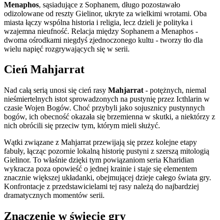
Menaphos
, sąsiadujące z Sophanem, długo pozostawało
odizolowane od reszty Gielinor, ukryte za wielkimi wrotami. Oba
miasta łączy wspólna historia i religia, lecz dzieli je polityka i
wzajemna nieufność. Relacja między Sophanem a Menaphos -
dwoma ośrodkami niegdyś zjednoczonego kultu - tworzy tło dla
wielu napięć rozgrywających się w serii.
Cień Mahjarrat
Nad całą serią unosi się cień rasy
Mahjarrat
- potężnych, niemal
nieśmiertelnych istot sprowadzonych na pustynię przez Icthlarin w
czasie Wojen Bogów. Choć przybyli jako sojusznicy pustynnych
bogów, ich obecność okazała się brzemienna w skutki, a niektórzy z
nich obrócili się przeciw tym, którym mieli służyć.
Wątki związane z Mahjarrat przewijają się przez kolejne etapy
fabuły, łącząc pozornie lokalną historię pustyni z szerszą mitologią
Gielinor. To właśnie dzięki tym powiązaniom seria Kharidian
wykracza poza opowieść o jednej krainie i staje się elementem
znacznie większej układanki, obejmującej dzieje całego świata gry.
Konfrontacje z przedstawicielami tej rasy należą do najbardziej
dramatycznych momentów serii.
Znaczenie w świecie gry