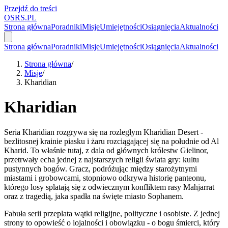
Przejdź do treści
OSRS.
P
L
Strona główna
Poradniki
Misje
Umiejętności
Osiągnięcia
Aktualności
Strona główna
Poradniki
Misje
Umiejętności
Osiągnięcia
Aktualności
Strona główna
/
Misje
/
Kharidian
Kharidian
Seria Kharidian rozgrywa się na rozległym Kharidian Desert -
bezlitosnej krainie piasku i żaru rozciągającej się na południe od Al
Kharid. To właśnie tutaj, z dala od głównych królestw Gielinor,
przetrwały echa jednej z najstarszych religii świata gry: kultu
pustynnych bogów. Gracz, podróżując między starożytnymi
miastami i grobowcami, stopniowo odkrywa historię panteonu,
którego losy splatają się z odwiecznym konfliktem rasy Mahjarrat
oraz z tragedią, jaka spadła na święte miasto Sophanem.
Fabuła serii przeplata wątki religijne, polityczne i osobiste. Z jednej
strony to opowieść o lojalności i obowiązku - o bogu śmierci, który