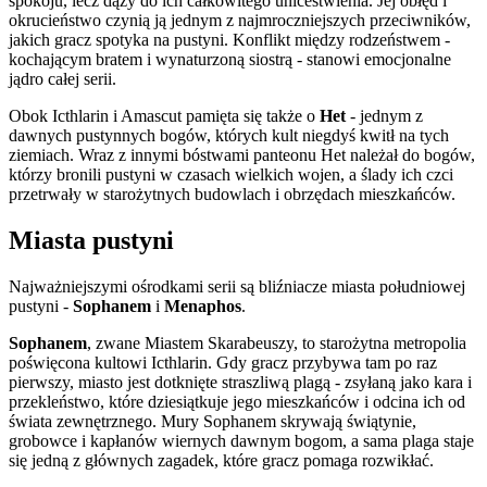
spokoju, lecz dąży do ich całkowitego unicestwienia. Jej obłęd i
okrucieństwo czynią ją jednym z najmroczniejszych przeciwników,
jakich gracz spotyka na pustyni. Konflikt między rodzeństwem -
kochającym bratem i wynaturzoną siostrą - stanowi emocjonalne
jądro całej serii.
Obok Icthlarin i Amascut pamięta się także o
Het
- jednym z
dawnych pustynnych bogów, których kult niegdyś kwitł na tych
ziemiach. Wraz z innymi bóstwami panteonu Het należał do bogów,
którzy bronili pustyni w czasach wielkich wojen, a ślady ich czci
przetrwały w starożytnych budowlach i obrzędach mieszkańców.
Miasta pustyni
Najważniejszymi ośrodkami serii są bliźniacze miasta południowej
pustyni -
Sophanem
i
Menaphos
.
Sophanem
, zwane Miastem Skarabeuszy, to starożytna metropolia
poświęcona kultowi Icthlarin. Gdy gracz przybywa tam po raz
pierwszy, miasto jest dotknięte straszliwą plagą - zsyłaną jako kara i
przekleństwo, które dziesiątkuje jego mieszkańców i odcina ich od
świata zewnętrznego. Mury Sophanem skrywają świątynie,
grobowce i kapłanów wiernych dawnym bogom, a sama plaga staje
się jedną z głównych zagadek, które gracz pomaga rozwikłać.