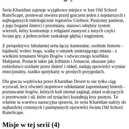
Seria Kharidian zajmuje wyjątkowe miejsce w lore Old School
RuneScape, ponieważ otwiera przed graczem jeden z najstarszych i
najbogatszych mitologicznie regionów Gielinor. Pustynny panteon,
z jego bogami śmierci i przemiany, stanowi odrębny system
wierzeń, który kontrastuje z religiami znanymi z innych części
świata gry, a jednocześnie zaskakuje głębią i tragizmem.
Z perspektywy fabularnej seria łączy kameralne, osobiste historie -
lojalność wobec boga, walkę o ratunek umierającego miasta - z
wielkimi tematami Wojen Bogów i odwiecznego konfliktu
Mahjarrat. Postacie takie jak Icthlarin i Amascut, ukazane jako
rodzeństwo rozdarte przez śmierć i obłęd, nadają opowieści wymiar
emocjonalny, rzadko spotykany w prostych przygodach.
Dla gracza wędrówka przez Kharidian Desert to nie tylko ciąg
wyzwań, lecz również stopniowe odsłanianie zapomnianej historii -
poznawanie bogów, których kult niemal zaginął, miast walczących
o przetrwanie i sił, które od tysiącleci kształtują losy pustyni. To
właśnie ta warstwa narracyjna sprawia, że seria Kharidian należy do
najbardziej cenionych i pamiętanych opowieści świata Old School
RuneScape.
Misje w tej serii (4)