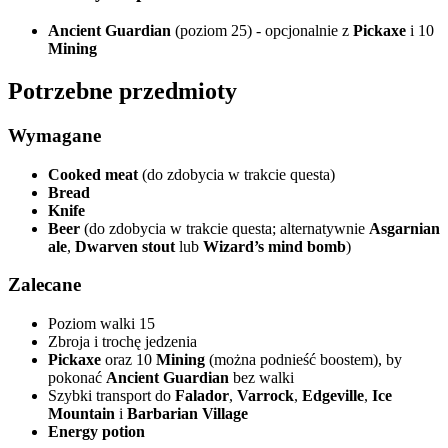
Ancient Guardian
(poziom 25) - opcjonalnie z
Pickaxe
i 10
Mining
Potrzebne przedmioty
Wymagane
Cooked meat
(do zdobycia w trakcie questa)
Bread
Knife
Beer
(do zdobycia w trakcie questa; alternatywnie
Asgarnian
ale
,
Dwarven stout
lub
Wizard’s mind bomb
)
Zalecane
Poziom walki 15
Zbroja i trochę jedzenia
Pickaxe
oraz 10
Mining
(można podnieść boostem), by
pokonać
Ancient Guardian
bez walki
Szybki transport do
Falador
,
Varrock
,
Edgeville
,
Ice
Mountain
i
Barbarian Village
Energy potion