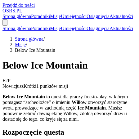
Przejdź do treści
OSRS.
P
L
Strona główna
Poradniki
Misje
Umiejętności
Osiągnięcia
Aktualności
Strona główna
Poradniki
Misje
Umiejętności
Osiągnięcia
Aktualności
Strona główna
/
Misje
/
Below Ice Mountain
Below Ice Mountain
F2P
Nowicjusz
Krótki
1 punktów misji
Below Ice Mountain
to quest dla graczy free-to-play, w którym
pomagasz “archeolożce” o imieniu
Willow
otworzyć starożytne
wrota prowadzące w zachodnią część
Ice Mountain
. Musisz
ponownie zebrać dawną ekipę Willow, zdolną otworzyć drzwi i
dostać się do tego, co kryje się za nimi.
Rozpoczęcie questa