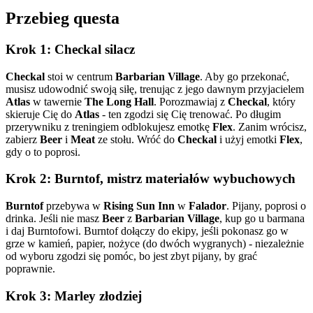
Przebieg questa
Krok 1: Checkal silacz
Checkal
stoi w centrum
Barbarian Village
. Aby go przekonać,
musisz udowodnić swoją siłę, trenując z jego dawnym przyjacielem
Atlas
w tawernie
The Long Hall
. Porozmawiaj z
Checkal
, który
skieruje Cię do
Atlas
- ten zgodzi się Cię trenować. Po długim
przerywniku z treningiem odblokujesz emotkę
Flex
. Zanim wrócisz,
zabierz
Beer
i
Meat
ze stołu. Wróć do
Checkal
i użyj emotki
Flex
,
gdy o to poprosi.
Krok 2: Burntof, mistrz materiałów wybuchowych
Burntof
przebywa w
Rising Sun Inn
w
Falador
. Pijany, poprosi o
drinka. Jeśli nie masz
Beer
z
Barbarian Village
, kup go u barmana
i daj Burntofowi. Burntof dołączy do ekipy, jeśli pokonasz go w
grze w kamień, papier, nożyce (do dwóch wygranych) - niezależnie
od wyboru zgodzi się pomóc, bo jest zbyt pijany, by grać
poprawnie.
Krok 3: Marley złodziej