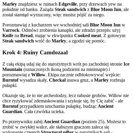
Marley
znajdziesz w ruinach
Edgeville
, przy drzewach yew na
południe od banku. Zażąda
Steak sandwich
z
Blue Moon Inn
, ale
został stamtąd wyrzucony, więc musisz pójść za niego.
Porozmawiaj z kucharzem we wschodniej sali
Blue Moon Inn
w
Varrock
. Odmówi zrobienia kanapki, ale zdradzi przepis: użyj
Knife
na
Bread
, mając w ekwipunku
Cooked meat
. Z gotowym
Steak sandwich
wróć do
Marley
, a zgodzi się pomóc.
Krok 4: Ruiny Camdozaal
Z całą ekipą udaj się do starożytnych wrót po zachodniej stronie
Ice
Mountain
(oznaczonych ikoną podziemi na minimapie) i
porozmawiaj z
Willow
. Ekipa zacznie odblokowywać wejście:
Burntof
wysadza skały,
Checkal
usuwa gruz, a
Marley
rozbraja
pułapki.
Okazuje się, że to nie archeolodzy, lecz rabusie grobów. Willow nie
chce ryzykować zdemaskowania i szykuje się, by Cię zabić - ale
Burntof
przypadkiem uruchamia pułapkę, budząc
Ancient
Guardian
. Cała czwórka ucieka.
Po przerywniku zabij
Ancient Guardian
(poziom 25). Możesz to
zrobić w zwykłej walce, ale słabszym graczom zaleca się
wykopanie czterech
Structural pillar
w narożnikach sali -