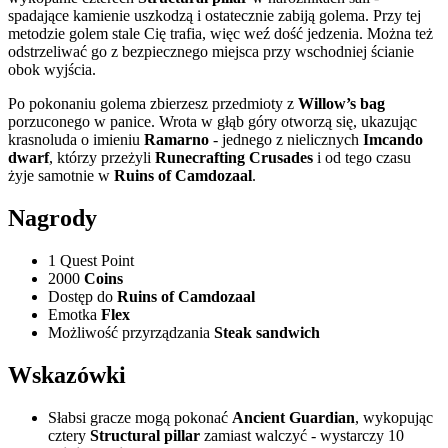
spadające kamienie uszkodzą i ostatecznie zabiją golema. Przy tej
metodzie golem stale Cię trafia, więc weź dość jedzenia. Można też
odstrzeliwać go z bezpiecznego miejsca przy wschodniej ścianie
obok wyjścia.
Po pokonaniu golema zbierzesz przedmioty z
Willow’s bag
porzuconego w panice. Wrota w głąb góry otworzą się, ukazując
krasnoluda o imieniu
Ramarno
- jednego z nielicznych
Imcando
dwarf
, którzy przeżyli
Runecrafting Crusades
i od tego czasu
żyje samotnie w
Ruins of Camdozaal
.
Nagrody
1 Quest Point
2000
Coins
Dostęp do
Ruins of Camdozaal
Emotka
Flex
Możliwość przyrządzania
Steak sandwich
Wskazówki
Słabsi gracze mogą pokonać
Ancient Guardian
, wykopując
cztery
Structural pillar
zamiast walczyć - wystarczy 10