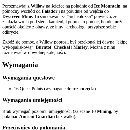
Porozmawiaj z
Willow
na ścieżce na południe od
Ice Mountain
, na
północny wschód od
Falador
i na południe od wejścia do
Dwarven Mine
. Ta samozwańcza “archeolożka” powie Ci, że
znalazła wrota pod stertą kamieni, i poprosi o pomoc, bo nie może
opuścić okolicy z obawy, że inny “archeolog” przypisze sobie
odkrycie.
Zgódź się pomóc, a Willow poprosi, byś przekonał jej dawną “ekipę
wykopaliskową”:
Burntof
,
Checkal
i
Marley
. Można z nimi
rozmawiać w dowolnej kolejności.
Wymagania
Wymagania questowe
16 Quest Points (wymagane do rozpoczęcia)
Wymagania umiejętności
Brak wymagań poziomu umiejętności (zalecane 10
Mining
, by
pokonać
Ancient Guardian
bez walki).
Przeciwnicy do pokonania