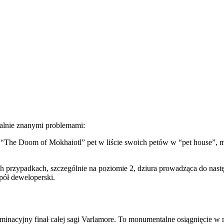
ualnie znanymi problemami:
 “The Doom of Mokhaiotl” pet w liście swoich petów w “pet house”, m
ch przypadkach, szczególnie na poziomie 2, dziura prowadząca do na
pół deweloperski.
minacyjny finał całej sagi Varlamore. To monumentalne osiągnięcie w