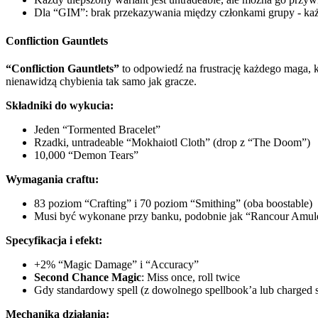
Dla “GIM”: brak przekazywania między członkami grupy - ka
Confliction Gauntlets
“Confliction Gauntlets”
to odpowiedź na frustrację każdego maga, kt
nienawidzą chybienia tak samo jak gracze.
Składniki do wykucia:
Jeden “Tormented Bracelet”
Rzadki, untradeable “Mokhaiotl Cloth” (drop z “The Doom”)
10,000 “Demon Tears”
Wymagania craftu:
83 poziom “Crafting” i 70 poziom “Smithing” (oba boostable)
Musi być wykonane przy banku, podobnie jak “Rancour Amul
Specyfikacja i efekt:
+2% “Magic Damage” i “Accuracy”
Second Chance Magic
: Miss once, roll twice
Gdy standardowy spell (z dowolnego spellbook’a lub charged st
Mechanika działania: