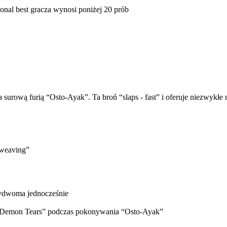
onal best gracza wynosi poniżej 20 prób
 surową furią “Osto-Ayak”. Ta broń “slaps - fast” i oferuje niezwykłe
-weaving”
ydwoma jednocześnie
a “Demon Tears” podczas pokonywania “Osto-Ayak”