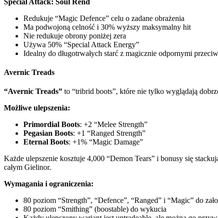
Special Attack: Soul Rend
Redukuje “Magic Defence” celu o zadane obrażenia
Ma podwojoną celność i 30% wyższy maksymalny hit
Nie redukuje obrony poniżej zera
Używa 50% “Special Attack Energy”
Idealny do długotrwałych starć z magicznie odpornymi przeci
Avernic Treads
“Avernic Treads”
to “tribrid boots”, które nie tylko wyglądają dob
Możliwe ulepszenia:
Primordial Boots
: +2 “Melee Strength”
Pegasian Boots
: +1 “Ranged Strength”
Eternal Boots
: +1% “Magic Damage”
Każde ulepszenie kosztuje 4,000 “Demon Tears” i bonusy się stacku
całym Gielinor.
Wymagania i ograniczenia:
80 poziom “Strength”, “Defence”, “Ranged” i “Magic” do zało
80 poziom “Smithing” (boostable) do wykucia
Każdy ulepszony wariant jest untradeable, ale można go przyw