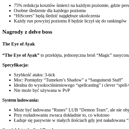
75% redukcja kosztów śmierci na każdym poziomie, gdzie pers
Osobne śledzenie dla każdego poziomu
“HiScores” będą śledzić najgłębsze ukończenia
Każdy run powyżej poziomu 8 będzie liczył się do rankingów
Nagrody z delve boss
The Eye of Ayak
“The Eye of Ayak”
to przeklęta, jednoręczna broń “Magic” nasycona
Specyfikacja:
Szybkość ataku: 3-tick
Moc: Pomiędzy “Tumeken’s Shadow” a “Sanguinesti Staff”
Idealna do wysokociśnieniowego “spellcasting” i clever “spell
Nie może być używana w PvP
System ładowania:
Może być ładowana “Runes” LUB “Demon Tears”, ale nie ob
Przy rozładowaniu zwraca dokładnie to, co włożono
Ładuje się pasywnie w małych ilościach gdy jest naładowan