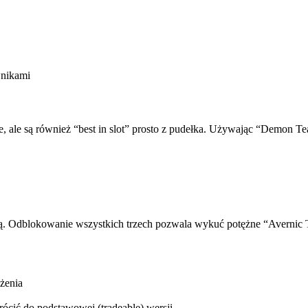
wnikami
rze, ale są również “best in slot” prosto z pudełka. Używając “Demon 
ją. Odblokowanie wszystkich trzech pozwala wykuć potężne “Avernic Tr
żenia
rócić do podstawowej (tradeable) wersji