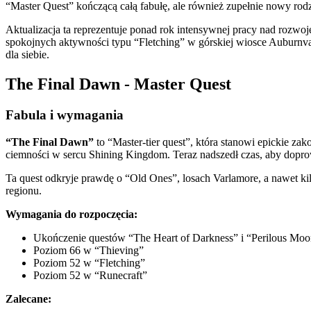
“Master Quest” kończącą całą fabułę, ale również zupełnie nowy rodz
Aktualizacja ta reprezentuje ponad rok intensywnej pracy nad rozw
spokojnych aktywności typu “Fletching” w górskiej wiosce Auburnva
dla siebie.
The Final Dawn - Master Quest
Fabula i wymagania
“The Final Dawn”
to “Master-tier quest”, która stanowi epickie zako
ciemności w sercu Shining Kingdom. Teraz nadszedł czas, aby dopr
Ta quest odkryje prawdę o “Old Ones”, losach Varlamore, a nawet kil
regionu.
Wymagania do rozpoczęcia:
Ukończenie questów “The Heart of Darkness” i “Perilous Moo
Poziom 66 w “Thieving”
Poziom 52 w “Fletching”
Poziom 52 w “Runecraft”
Zalecane: