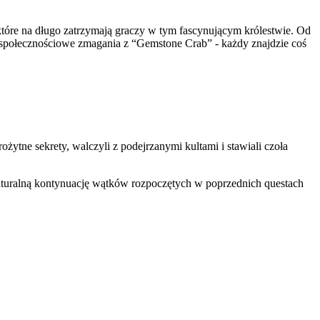
tóre na długo zatrzymają graczy w tym fascynującym królestwie. Od
 społecznościowe zmagania z “Gemstone Crab” - każdy znajdzie coś
rożytne sekrety, walczyli z podejrzanymi kultami i stawiali czoła
 naturalną kontynuację wątków rozpoczętych w poprzednich questach