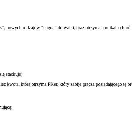
”, nowych rodzajów “nagua” do walki, oraz otrzymają unikalną broń “m
ię stackuje)
ż kwota, którą otrzyma PKer, który zabije gracza posiadającego tę br
mującą: