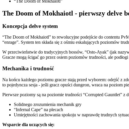
“The Doom of Mokhaiotl”
The Doom of Mokhaiotl - pierwszy delve b
Koncepcja delve system
“The Doom of Mokhaiotl” to rewolucyjne podejście do contentu PvM 
“enrage”. System ten składa się z ośmiu eskalujących poziomów trudnoś
W przeciwieństwie do tradycyjnych bossów, “Osto-Ayak” (jak nazywa
Gracze mogą ścigać go przez osiem poziomów trudności, ale podłogi n
Mechanika i trudność
Na końcu każdego poziomu gracze stają przed wyborem: odejść z zdo
to pojedyncza sesja - jeśli gracz opuści dungeon, wraca na poziom pie
Pierwsze poziomy są na poziomie trudności “Corrupted Gauntlet” z
Solidnego zrozumienia mechanik gry
“Infernal Cape” na plecach
Umiejętności zachowania spokoju w naprawdę trudnych sytua
Wsparcie dla uczących się: