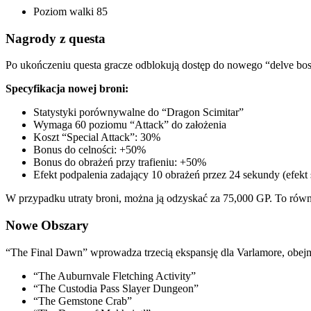
Poziom walki 85
Nagrody z questa
Po ukończeniu questa gracze odblokują dostęp do nowego “delve boss
Specyfikacja nowej broni:
Statystyki porównywalne do “Dragon Scimitar”
Wymaga 60 poziomu “Attack” do założenia
Koszt “Special Attack”: 30%
Bonus do celności: +50%
Bonus do obrażeń przy trafieniu: +50%
Efekt podpalenia zadający 10 obrażeń przez 24 sekundy (efekt s
W przypadku utraty broni, można ją odzyskać za 75,000 GP. To równie
Nowe Obszary
“The Final Dawn” wprowadza trzecią ekspansję dla Varlamore, obej
“The Auburnvale Fletching Activity”
“The Custodia Pass Slayer Dungeon”
“The Gemstone Crab”