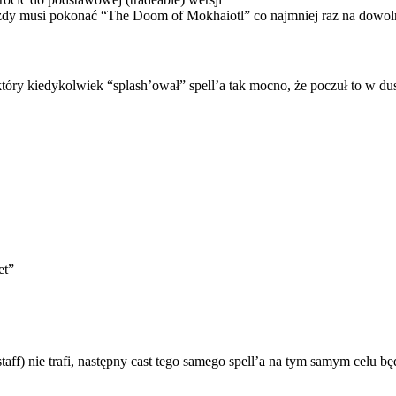
żdy musi pokonać “The Doom of Mokhaiotl” co najmniej raz na dowo
óry kiedykolwiek “splash’ował” spell’a tak mocno, że poczuł to w dusz
et”
aff) nie trafi, następny cast tego samego spell’a na tym samym celu b