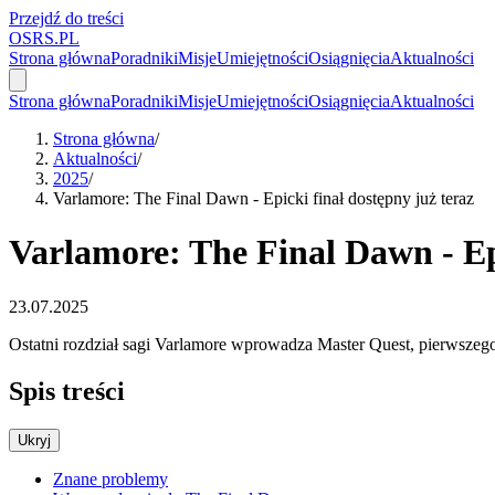
Przejdź do treści
OSRS.
P
L
Strona główna
Poradniki
Misje
Umiejętności
Osiągnięcia
Aktualności
Strona główna
Poradniki
Misje
Umiejętności
Osiągnięcia
Aktualności
Strona główna
/
Aktualności
/
2025
/
Varlamore: The Final Dawn - Epicki finał dostępny już teraz
Varlamore: The Final Dawn - Epi
23.07.2025
Ostatni rozdział sagi Varlamore wprowadza Master Quest, pierwszego
Spis treści
Ukryj
Znane problemy