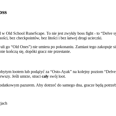
oss
w Old School RuneScape. To nie jest zwykły boss fight - to “Delve sy
ci, bez checkpointów, bez litości i bez łatwej drogi ucieczki.
li go “Old Ones”) nie umiera po pokonaniu. Zamiast tego zakopuje si
ie kończą się, dopóki gracz nie przestanie.
bytym lootem lub podążyć za “Osto-Ayak” na kolejny poziom “Delve”,
rwszy. Jeśli umrze, straci
cały
swój loot.
 dodatkowym pazurem. Aby dotrzeć do samego dna, gracze będą potrze
cjach