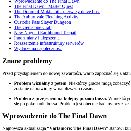
Wprowadzenie do The Final Dawn
The Final Dawn - Master Quest
The Doom of Mokhaiotl - pierwszy delve boss
The Auburnvale Fletching Activity
Custodia Pass Slayer Dungeon
The Gemstone Crab
New Nagua i Earthbound Tecpatl
Inne zmiany i ulepszenia
Rozszerzenie infrastruktury serwerów
Wydarzenia i społeczność
Znane problemy
Przed przystąpieniem do nowej zawartości, warto zapoznać się z akt
Problem wizualny z petem
: Niektórzy gracze mogą zobaczyć
zostanie naprawiony w najbliższym czasie.
Problem z przejściem na kolejny poziom bossa
: W niektóry
się po pokonaniu bossa. Problem jest obecnie badany przez zes
Wprowadzenie do The Final Dawn
Najnowsza aktualizacja
“Varlamore: The Final Dawn”
stanowi kul