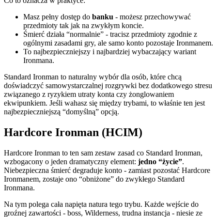
Co to oznacza w praktyce:
Masz pełny dostęp do
banku
- możesz przechowywać
przedmioty tak jak na zwykłym koncie.
Śmierć działa “normalnie” - tracisz przedmioty zgodnie z
ogólnymi zasadami gry, ale samo konto pozostaje Ironmanem.
To najbezpieczniejszy i najbardziej wybaczający wariant
Ironmana.
Standard Ironman to naturalny wybór dla osób, które chcą
doświadczyć samowystarczalnej rozgrywki bez dodatkowego stresu
związanego z ryzykiem utraty konta czy żonglowaniem
ekwipunkiem. Jeśli wahasz się między trybami, to właśnie ten jest
najbezpieczniejszą “domyślną” opcją.
Hardcore Ironman (HCIM)
Hardcore Ironman to ten sam zestaw zasad co Standard Ironman,
wzbogacony o jeden dramatyczny element:
jedno “życie”
.
Niebezpieczna śmierć degraduje konto - zamiast pozostać Hardcore
Ironmanem, zostaje ono “obniżone” do zwykłego Standard
Ironmana.
Na tym polega cała napięta natura tego trybu. Każde wejście do
groźnej zawartości - boss, Wilderness, trudna instancja - niesie ze