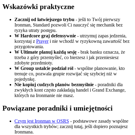
Wskazówki praktyczne
Zacznij od łatwiejszego trybu
- jeśli to Twój pierwszy
Ironman, Standard pozwoli Ci nauczyć się mechanik bez
ryzyka utraty postępu.
W Hardcore graj defensywnie
- utrzymuj zapas jedzenia,
korzystaj z
Prayer
i nie wchodź w ryzykowną zawartość bez
przygotowania.
W Ultimate planuj każdą sesję
- brak banku oznacza, że
trzeba z góry przemyśleć, co bierzesz i jak przeniesiesz
zdobyte przedmioty.
W Group ustalcie podział ról
- wspólne planowanie, kto
trenuje co, pozwala grupie rozwijać się szybciej niż w
pojedynkę.
Nie kopiuj cudzych planów bezmyślnie
- poradniki dla
zwykłych kont często zakładają handel i Grand Exchange,
których na Ironmanie nie masz.
Powiązane poradniki i umiejętności
Czym jest Ironman w OSRS
- podstawowe zasady wspólne
dla wszystkich trybów; zacznij tutaj, jeśli dopiero poznajesz
Ironmana.