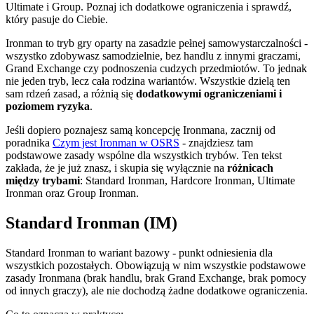
Ultimate i Group. Poznaj ich dodatkowe ograniczenia i sprawdź,
który pasuje do Ciebie.
Ironman to tryb gry oparty na zasadzie pełnej samowystarczalności -
wszystko zdobywasz samodzielnie, bez handlu z innymi graczami,
Grand Exchange czy podnoszenia cudzych przedmiotów. To jednak
nie jeden tryb, lecz cała rodzina wariantów. Wszystkie dzielą ten
sam rdzeń zasad, a różnią się
dodatkowymi ograniczeniami i
poziomem ryzyka
.
Jeśli dopiero poznajesz samą koncepcję Ironmana, zacznij od
poradnika
Czym jest Ironman w OSRS
- znajdziesz tam
podstawowe zasady wspólne dla wszystkich trybów. Ten tekst
zakłada, że je już znasz, i skupia się wyłącznie na
różnicach
między trybami
: Standard Ironman, Hardcore Ironman, Ultimate
Ironman oraz Group Ironman.
Standard Ironman (IM)
Standard Ironman to wariant bazowy - punkt odniesienia dla
wszystkich pozostałych. Obowiązują w nim wszystkie podstawowe
zasady Ironmana (brak handlu, brak Grand Exchange, brak pomocy
od innych graczy), ale nie dochodzą żadne dodatkowe ograniczenia.