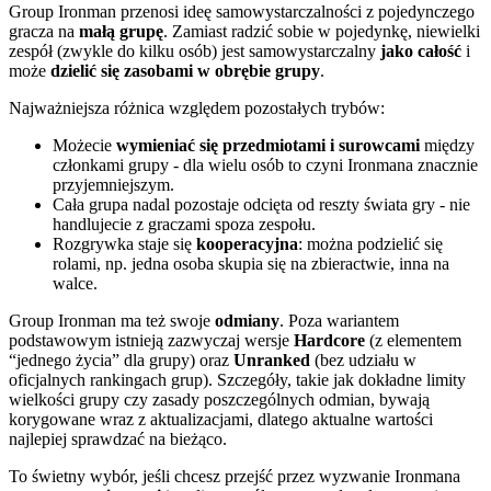
Group Ironman przenosi ideę samowystarczalności z pojedynczego
gracza na
małą grupę
. Zamiast radzić sobie w pojedynkę, niewielki
zespół (zwykle do kilku osób) jest samowystarczalny
jako całość
i
może
dzielić się zasobami w obrębie grupy
.
Najważniejsza różnica względem pozostałych trybów:
Możecie
wymieniać się przedmiotami i surowcami
między
członkami grupy - dla wielu osób to czyni Ironmana znacznie
przyjemniejszym.
Cała grupa nadal pozostaje odcięta od reszty świata gry - nie
handlujecie z graczami spoza zespołu.
Rozgrywka staje się
kooperacyjna
: można podzielić się
rolami, np. jedna osoba skupia się na zbieractwie, inna na
walce.
Group Ironman ma też swoje
odmiany
. Poza wariantem
podstawowym istnieją zazwyczaj wersje
Hardcore
(z elementem
“jednego życia” dla grupy) oraz
Unranked
(bez udziału w
oficjalnych rankingach grup). Szczegóły, takie jak dokładne limity
wielkości grupy czy zasady poszczególnych odmian, bywają
korygowane wraz z aktualizacjami, dlatego aktualne wartości
najlepiej sprawdzać na bieżąco.
To świetny wybór, jeśli chcesz przejść przez wyzwanie Ironmana