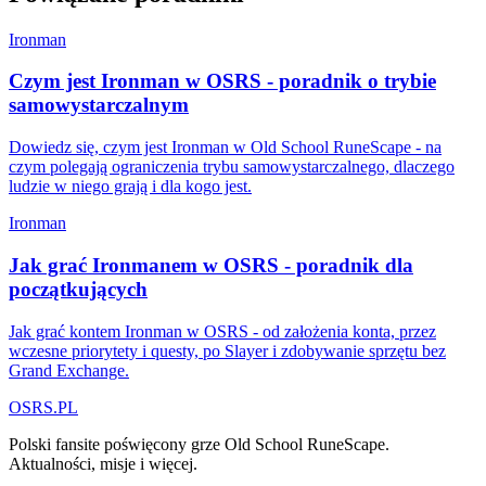
Ironman
Czym jest Ironman w OSRS - poradnik o trybie
samowystarczalnym
Dowiedz się, czym jest Ironman w Old School RuneScape - na
czym polegają ograniczenia trybu samowystarczalnego, dlaczego
ludzie w niego grają i dla kogo jest.
Ironman
Jak grać Ironmanem w OSRS - poradnik dla
początkujących
Jak grać kontem Ironman w OSRS - od założenia konta, przez
wczesne priorytety i questy, po Slayer i zdobywanie sprzętu bez
Grand Exchange.
OSRS.
P
L
Polski fansite poświęcony grze Old School RuneScape.
Aktualności, misje i więcej.