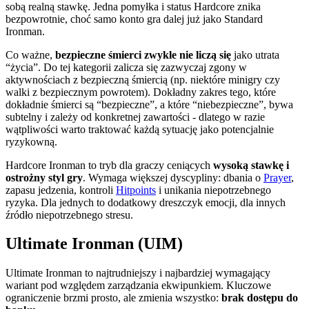
sobą realną stawkę. Jedna pomyłka i status Hardcore znika
bezpowrotnie, choć samo konto gra dalej już jako Standard
Ironman.
Co ważne,
bezpieczne śmierci zwykle nie liczą się
jako utrata
“życia”. Do tej kategorii zalicza się zazwyczaj zgony w
aktywnościach z bezpieczną śmiercią (np. niektóre minigry czy
walki z bezpiecznym powrotem). Dokładny zakres tego, które
dokładnie śmierci są “bezpieczne”, a które “niebezpieczne”, bywa
subtelny i zależy od konkretnej zawartości - dlatego w razie
wątpliwości warto traktować każdą sytuację jako potencjalnie
ryzykowną.
Hardcore Ironman to tryb dla graczy ceniących
wysoką stawkę i
ostrożny styl gry
. Wymaga większej dyscypliny: dbania o
Prayer
,
zapasu jedzenia, kontroli
Hitpoints
i unikania niepotrzebnego
ryzyka. Dla jednych to dodatkowy dreszczyk emocji, dla innych
źródło niepotrzebnego stresu.
Ultimate Ironman (UIM)
Ultimate Ironman to najtrudniejszy i najbardziej wymagający
wariant pod względem zarządzania ekwipunkiem. Kluczowe
ograniczenie brzmi prosto, ale zmienia wszystko:
brak dostępu do