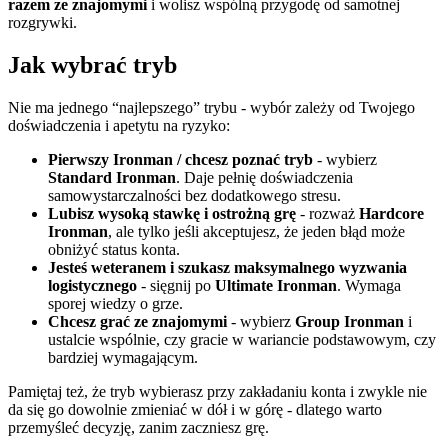
razem ze znajomymi
i wolisz wspólną przygodę od samotnej
rozgrywki.
Jak wybrać tryb
Nie ma jednego “najlepszego” trybu - wybór zależy od Twojego
doświadczenia i apetytu na ryzyko:
Pierwszy Ironman / chcesz poznać tryb
- wybierz
Standard Ironman
. Daje pełnię doświadczenia
samowystarczalności bez dodatkowego stresu.
Lubisz wysoką stawkę i ostrożną grę
- rozważ
Hardcore
Ironman
, ale tylko jeśli akceptujesz, że jeden błąd może
obniżyć status konta.
Jesteś weteranem i szukasz maksymalnego wyzwania
logistycznego
- sięgnij po
Ultimate Ironman
. Wymaga
sporej wiedzy o grze.
Chcesz grać ze znajomymi
- wybierz
Group Ironman
i
ustalcie wspólnie, czy gracie w wariancie podstawowym, czy
bardziej wymagającym.
Pamiętaj też, że tryb wybierasz przy zakładaniu konta i zwykle nie
da się go dowolnie zmieniać w dół i w górę - dlatego warto
przemyśleć decyzję, zanim zaczniesz grę.