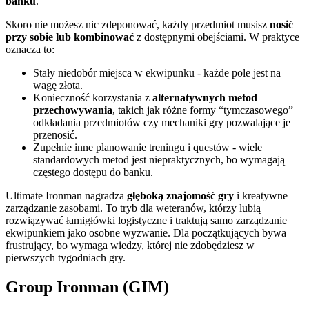
banku
.
Skoro nie możesz nic zdeponować, każdy przedmiot musisz
nosić
przy sobie lub kombinować
z dostępnymi obejściami. W praktyce
oznacza to:
Stały niedobór miejsca w ekwipunku - każde pole jest na
wagę złota.
Konieczność korzystania z
alternatywnych metod
przechowywania
, takich jak różne formy “tymczasowego”
odkładania przedmiotów czy mechaniki gry pozwalające je
przenosić.
Zupełnie inne planowanie treningu i questów - wiele
standardowych metod jest niepraktycznych, bo wymagają
częstego dostępu do banku.
Ultimate Ironman nagradza
głęboką znajomość gry
i kreatywne
zarządzanie zasobami. To tryb dla weteranów, którzy lubią
rozwiązywać łamigłówki logistyczne i traktują samo zarządzanie
ekwipunkiem jako osobne wyzwanie. Dla początkujących bywa
frustrujący, bo wymaga wiedzy, której nie zdobędziesz w
pierwszych tygodniach gry.
Group Ironman (GIM)