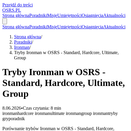
Przejdź do treści
OSRS.
P
L
Strona główna
Poradniki
Misje
Umiejętności
Osiągnięcia
Aktualności
Strona główna
Poradniki
Misje
Umiejętności
Osiągnięcia
Aktualności
Strona główna
/
Poradniki
/
Ironman
/
Tryby Ironman w OSRS - Standard, Hardcore, Ultimate,
Group
Tryby Ironman w OSRS -
Standard, Hardcore, Ultimate,
Group
8.06.2026
•
Czas czytania: 8 min
ironman
hardcore ironman
ultimate ironman
group ironman
tryby
gry
poradnik
Porównanie trybów Ironman w OSRS - Standard, Hardcore,