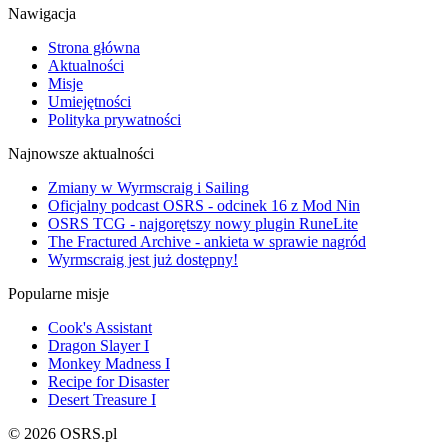
Nawigacja
Strona główna
Aktualności
Misje
Umiejętności
Polityka prywatności
Najnowsze aktualności
Zmiany w Wyrmscraig i Sailing
Oficjalny podcast OSRS - odcinek 16 z Mod Nin
OSRS TCG - najgorętszy nowy plugin RuneLite
The Fractured Archive - ankieta w sprawie nagród
Wyrmscraig jest już dostępny!
Popularne misje
Cook's Assistant
Dragon Slayer I
Monkey Madness I
Recipe for Disaster
Desert Treasure I
© 2026 OSRS.pl