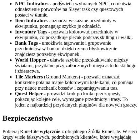
NPC Indicators
- podświetla wybranych NPC, co ułatwia
odnalezienie potworów na Slayer task czy questowych
postaci w tłumie.
Item Indicators
- oznacza wskazane przedmioty w
ekwipunku, pomagając szybko je odnaleźć.
Inventory Tags
- pozwala kolorować przedmioty w
ekwipunku, co porządkuje plecak podczas skillingu i walki.
Bank Tags
- umożliwia tagowanie i grupowanie
przedmiotów w banku, dzięki czemu błyskawicznie
znajdziesz potrzebny ekwipunek.
World Hopper
- ułatwia szybkie przeskakiwanie między
światami, przydatne przy zatłoczonych miejscach do skillingu
i zbieractwa.
Tile Markers
(Ground Markers) - pozwala oznaczać
konkretne pola na mapie kolorowymi kafelkami, co pomaga
przy nauce mechanik bossów i zapamiętywaniu tras.
Quest Helper
- prowadzi krok po kroku przez questy,
pokazując kolejne cele, wymagane przedmioty i trasy. To
jeden z najbardziej przydatnych pluginów dla nowych graczy.
Bezpieczeństwo
Pobieraj RuneLite
wyłącznie
z oficjalnego źródła RuneLite. W sieci
krąży wiele fałszywych, podrobionych klientów, które wyglądają