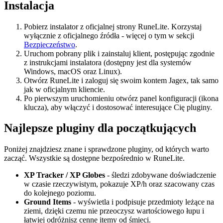
Instalacja
Pobierz instalator z oficjalnej strony RuneLite. Korzystaj
wyłącznie z oficjalnego źródła - więcej o tym w sekcji
Bezpieczeństwo
.
Uruchom pobrany plik i zainstaluj klient, postępując zgodnie
z instrukcjami instalatora (dostępny jest dla systemów
Windows, macOS oraz Linux).
Otwórz RuneLite i zaloguj się swoim kontem Jagex, tak samo
jak w oficjalnym kliencie.
Po pierwszym uruchomieniu otwórz panel konfiguracji (ikona
klucza), aby włączyć i dostosować interesujące Cię pluginy.
Najlepsze pluginy dla początkujących
Poniżej znajdziesz znane i sprawdzone pluginy, od których warto
zacząć. Wszystkie są dostępne bezpośrednio w RuneLite.
XP Tracker / XP Globes
- śledzi zdobywane doświadczenie
w czasie rzeczywistym, pokazuje XP/h oraz szacowany czas
do kolejnego poziomu.
Ground Items
- wyświetla i podpisuje przedmioty leżące na
ziemi, dzięki czemu nie przeoczysz wartościowego łupu i
łatwiej odróżnisz cenne itemy od śmieci.