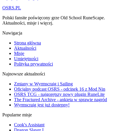
OSRS.
P
L
Polski fansite poświęcony grze Old School RuneScape.
Aktualności, misje i więcej.
Nawigacja
Strona główna
Aktualności
Misje
Umiejętności
Polityka prywatności
Najnowsze aktualności
Zmiany w Wyrmscraig i Sailing
Oficjalny podcast OSRS - odcinek 16 z Mod Nin
OSRS TCG - najgorętszy nowy plugin RuneLite
The Fractured Archive - ankieta w sprawie nagród
Wyrmscraig jest już dostępny!
Popularne misje
Cook's Assistant
Dragon Slayer I