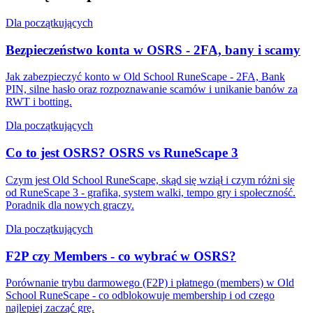
Dla początkujących
Bezpieczeństwo konta w OSRS - 2FA, bany i scamy
Jak zabezpieczyć konto w Old School RuneScape - 2FA, Bank
PIN, silne hasło oraz rozpoznawanie scamów i unikanie banów za
RWT i botting.
Dla początkujących
Co to jest OSRS? OSRS vs RuneScape 3
Czym jest Old School RuneScape, skąd się wziął i czym różni się
od RuneScape 3 - grafika, system walki, tempo gry i społeczność.
Poradnik dla nowych graczy.
Dla początkujących
F2P czy Members - co wybrać w OSRS?
Porównanie trybu darmowego (F2P) i płatnego (members) w Old
School RuneScape - co odblokowuje membership i od czego
najlepiej zacząć grę.