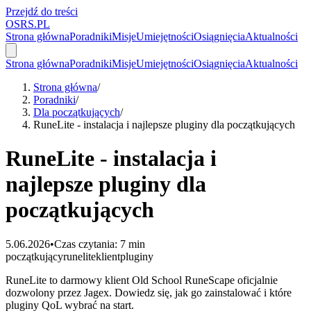
Przejdź do treści
OSRS.
P
L
Strona główna
Poradniki
Misje
Umiejętności
Osiągnięcia
Aktualności
Strona główna
Poradniki
Misje
Umiejętności
Osiągnięcia
Aktualności
Strona główna
/
Poradniki
/
Dla początkujących
/
RuneLite - instalacja i najlepsze pluginy dla początkujących
RuneLite - instalacja i
najlepsze pluginy dla
początkujących
5.06.2026
•
Czas czytania: 7 min
początkujący
runelite
klient
pluginy
RuneLite to darmowy klient Old School RuneScape oficjalnie
dozwolony przez Jagex. Dowiedz się, jak go zainstalować i które
pluginy QoL wybrać na start.