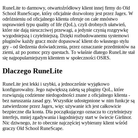
RuneLite to darmowy, otwartoźródłowy klient innej firmy do Old
School RuneScape, który oficjalnie dozwolony jest przez Jagex. W
odróżnieniu od oficjalnego klienta oferuje on całe mnóstwo
usprawnień typu quality of life (QoL), czyli drobnych ułatwień,
które nie dają nieuczciwej przewagi, a jedynie czynią rozgrywkę
wygodniejszą i czytelniejszą. Dzięki rozbudowanemu systemowi
pluginów każdy gracz może dopasować klient do własnego stylu
gry - od śledzenia doświadczenia, przez oznaczanie przedmiotów na
ziemi, aż po pomoc przy questach. To właśnie dlatego RuneLite stał
się najpopularniejszym klientem w społeczności OSRS.
Dlaczego RuneLite
RuneLite jest lekki i szybki, a jednocześnie wyjątkowo
konfigurowalny. Jego największą zaletą są pluginy QoL, które
rozwiązują codzienne niedogodności znane z oficjalnego klienta -
bez naruszania zasad gry. Wszystkie udostępnione w nim funkcje są
zatwierdzone przez Jagex, więc używanie ich jest całkowicie
bezpieczne dla konta. Dla początkującego oznacza to czytelniejszy
interfejs, mniej zgadywania i łagodniejszy start w świecie Gielinor.
Nic dziwnego, że to obecnie najczęściej wybierany klient wśród
graczy Old School RuneScape.