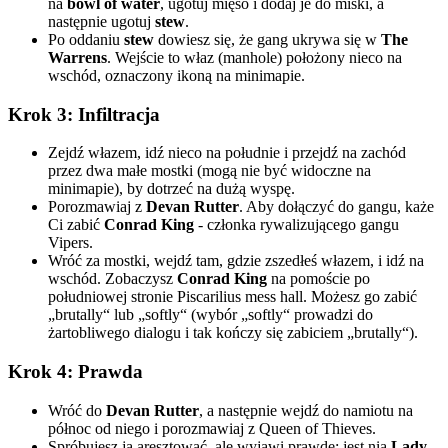
na
bowl of water
, ugotuj mięso i dodaj je do miski, a
następnie ugotuj
stew
.
Po oddaniu
stew
dowiesz się, że gang ukrywa się w
The
Warrens
. Wejście to właz (manhole) położony nieco na
wschód, oznaczony ikoną na minimapie.
Krok 3: Infiltracja
Zejdź włazem, idź nieco na południe i przejdź na zachód
przez dwa małe mostki (mogą nie być widoczne na
minimapie), by dotrzeć na dużą wyspę.
Porozmawiaj z
Devan Rutter
. Aby dołączyć do gangu, każe
Ci zabić
Conrad King
- członka rywalizującego gangu
Vipers.
Wróć za mostki, wejdź tam, gdzie zszedłeś włazem, i idź na
wschód. Zobaczysz
Conrad King
na pomoście po
południowej stronie Piscarilius mess hall. Możesz go zabić
„brutally“ lub „softly“ (wybór „softly“ prowadzi do
żartobliwego dialogu i tak kończy się zabiciem „brutally“).
Krok 4: Prawda
Wróć do
Devan Rutter
, a następnie wejdź do namiotu na
północ od niego i porozmawiaj z Queen of Thieves.
Spróbujesz ją aresztować, ale wyjawi prawdę: jest nią
Lady