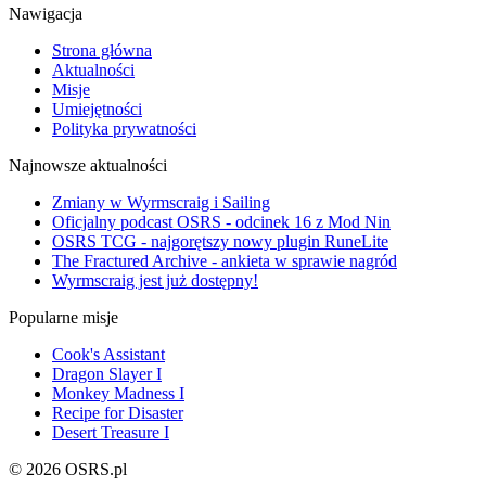
Nawigacja
Strona główna
Aktualności
Misje
Umiejętności
Polityka prywatności
Najnowsze aktualności
Zmiany w Wyrmscraig i Sailing
Oficjalny podcast OSRS - odcinek 16 z Mod Nin
OSRS TCG - najgorętszy nowy plugin RuneLite
The Fractured Archive - ankieta w sprawie nagród
Wyrmscraig jest już dostępny!
Popularne misje
Cook's Assistant
Dragon Slayer I
Monkey Madness I
Recipe for Disaster
Desert Treasure I
© 2026 OSRS.pl