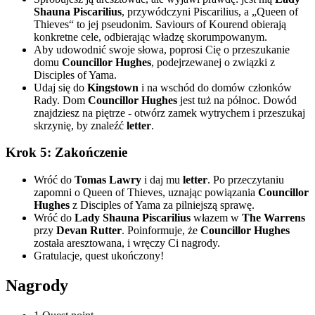
Shauna Piscarilius
, przywódczyni Piscarilius, a „Queen of
Thieves“ to jej pseudonim. Saviours of Kourend obierają
konkretne cele, odbierając władzę skorumpowanym.
Aby udowodnić swoje słowa, poprosi Cię o przeszukanie
domu
Councillor Hughes
, podejrzewanej o związki z
Disciples of Yama.
Udaj się do
Kingstown
i na wschód do domów członków
Rady. Dom
Councillor Hughes
jest tuż na północ. Dowód
znajdziesz na piętrze - otwórz zamek wytrychem i przeszukaj
skrzynię, by znaleźć
letter
.
Krok 5: Zakończenie
Wróć do
Tomas Lawry
i daj mu
letter
. Po przeczytaniu
zapomni o Queen of Thieves, uznając powiązania
Councillor
Hughes
z Disciples of Yama za pilniejszą sprawę.
Wróć do
Lady Shauna Piscarilius
włazem w
The Warrens
przy
Devan Rutter
. Poinformuje, że
Councillor Hughes
została aresztowana, i wręczy Ci nagrody.
Gratulacje, quest ukończony!
Nagrody