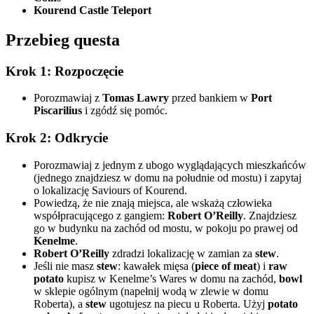
Kourend Castle Teleport
Przebieg questa
Krok 1: Rozpoczęcie
Porozmawiaj z
Tomas Lawry
przed bankiem w
Port
Piscarilius
i zgódź się pomóc.
Krok 2: Odkrycie
Porozmawiaj z jednym z ubogo wyglądających mieszkańców
(jednego znajdziesz w domu na południe od mostu) i zapytaj
o lokalizację Saviours of Kourend.
Powiedzą, że nie znają miejsca, ale wskażą człowieka
współpracującego z gangiem:
Robert O’Reilly
. Znajdziesz
go w budynku na zachód od mostu, w pokoju po prawej od
Kenelme
.
Robert O’Reilly
zdradzi lokalizację w zamian za
stew
.
Jeśli nie masz
stew
: kawałek mięsa (
piece of meat
) i
raw
potato
kupisz w Kenelme’s Wares w domu na zachód,
bowl
w sklepie ogólnym (napełnij wodą w zlewie w domu
Roberta), a
stew
ugotujesz na piecu u Roberta. Użyj
potato