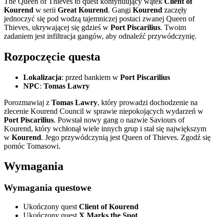
The Queen of Thieves to quest kontynuujący wątek
Client of
Kourend
w serii
Great Kourend
. Gangi
Kourend
zaczęły
jednoczyć się pod wodzą tajemniczej postaci zwanej Queen of
Thieves, ukrywającej się gdzieś w
Port Piscarilius
. Twoim
zadaniem jest infiltracja gangów, aby odnaleźć przywódczynię.
Rozpoczęcie questa
Lokalizacja
: przed bankiem w
Port Piscarilius
NPC
:
Tomas Lawry
Porozmawiaj z
Tomas Lawry
, który prowadzi dochodzenie na
zlecenie Kourend Council w sprawie niepokojących wydarzeń w
Port Piscarilius
. Powstał nowy gang o nazwie Saviours of
Kourend, który wchłonął wiele innych grup i stał się największym
w
Kourend
. Jego przywódczynią jest Queen of Thieves. Zgodź się
pomóc Tomasowi.
Wymagania
Wymagania questowe
Ukończony quest
Client of Kourend
Ukończony quest
X Marks the Spot