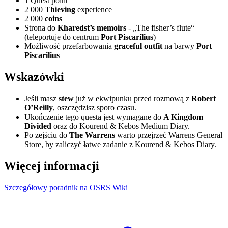
1 Quest point
2 000
Thieving
experience
2 000
coins
Strona do
Kharedst’s memoirs
- „The fisher’s flute“
(teleportuje do centrum
Port Piscarilius
)
Możliwość przefarbowania
graceful outfit
na barwy
Port
Piscarilius
Wskazówki
Jeśli masz
stew
już w ekwipunku przed rozmową z
Robert
O’Reilly
, oszczędzisz sporo czasu.
Ukończenie tego questa jest wymagane do
A Kingdom
Divided
oraz do Kourend & Kebos Medium Diary.
Po zejściu do
The Warrens
warto przejrzeć Warrens General
Store, by zaliczyć łatwe zadanie z Kourend & Kebos Diary.
Więcej informacji
Szczegółowy poradnik na OSRS Wiki