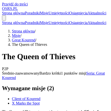
Przejdź do treści
OSRS.
P
L
Strona główna
Poradniki
Misje
Umiejętności
Osiągnięcia
Aktualności
Strona główna
Poradniki
Misje
Umiejętności
Osiągnięcia
Aktualności
Strona główna
/
Misje
/
Great Kourend
/
The Queen of Thieves
The Queen of Thieves
P2P
Średnio-zaawansowany
Bardzo krótki
1 punktów misji
Seria: Great
Kourend
Wymagane misje (2)
Client of Kourend
X Marks the Spot