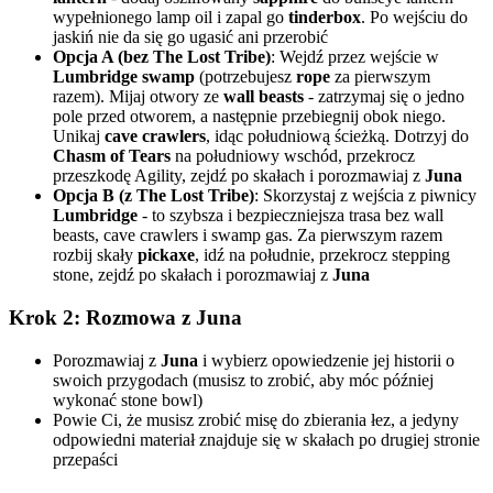
wypełnionego lamp oil i zapal go
tinderbox
. Po wejściu do
jaskiń nie da się go ugasić ani przerobić
Opcja A (bez The Lost Tribe)
: Wejdź przez wejście w
Lumbridge swamp
(potrzebujesz
rope
za pierwszym
razem). Mijaj otwory ze
wall beasts
- zatrzymaj się o jedno
pole przed otworem, a następnie przebiegnij obok niego.
Unikaj
cave crawlers
, idąc południową ścieżką. Dotrzyj do
Chasm of Tears
na południowy wschód, przekrocz
przeszkodę Agility, zejdź po skałach i porozmawiaj z
Juna
Opcja B (z The Lost Tribe)
: Skorzystaj z wejścia z piwnicy
Lumbridge
- to szybsza i bezpieczniejsza trasa bez wall
beasts, cave crawlers i swamp gas. Za pierwszym razem
rozbij skały
pickaxe
, idź na południe, przekrocz stepping
stone, zejdź po skałach i porozmawiaj z
Juna
Krok 2: Rozmowa z Juna
Porozmawiaj z
Juna
i wybierz opowiedzenie jej historii o
swoich przygodach (musisz to zrobić, aby móc później
wykonać stone bowl)
Powie Ci, że musisz zrobić misę do zbierania łez, a jedyny
odpowiedni materiał znajduje się w skałach po drugiej stronie
przepaści