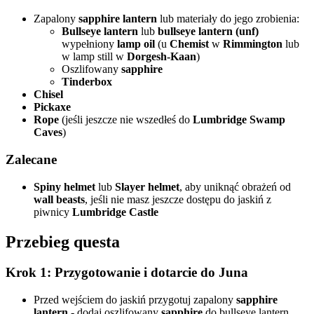
Zapalony
sapphire lantern
lub materiały do jego zrobienia:
Bullseye lantern
lub
bullseye lantern (unf)
wypełniony
lamp oil
(u
Chemist
w
Rimmington
lub
w lamp still w
Dorgesh-Kaan
)
Oszlifowany
sapphire
Tinderbox
Chisel
Pickaxe
Rope
(jeśli jeszcze nie wszedłeś do
Lumbridge Swamp
Caves
)
Zalecane
Spiny helmet
lub
Slayer helmet
, aby uniknąć obrażeń od
wall beasts
, jeśli nie masz jeszcze dostępu do jaskiń z
piwnicy
Lumbridge Castle
Przebieg questa
Krok 1: Przygotowanie i dotarcie do Juna
Przed wejściem do jaskiń przygotuj zapalony
sapphire
lantern
- dodaj oszlifowany
sapphire
do bullseye lantern