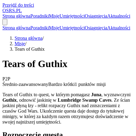
Przejdź do treści
OSRS.
P
L
Strona główna
Poradniki
Misje
Umiejętności
Osiągnięcia
Aktualności
Strona główna
Poradniki
Misje
Umiejętności
Osiągnięcia
Aktualności
Strona główna
/
Misje
/
Tears of Guthix
Tears of Guthix
P2P
Średnio-zaawansowany
Bardzo krótki
1 punktów misji
Tears of Guthix to quest, w którym pomagasz
Juna
, wyznawczyni
Guthix
, odnowić jaskinię w
Lumbridge Swamp Caves
. Ze ścian
jaskini płyną łzy - relikt rozpaczy Guthix nad zniszczeniami z
czasów God Wars. Ukończenie questa daje dostęp do tytułowej
minigry, w której za każdym razem otrzymujesz doświadczenie w
swojej najniższej umiejętności.
Rozpoczęcie questa