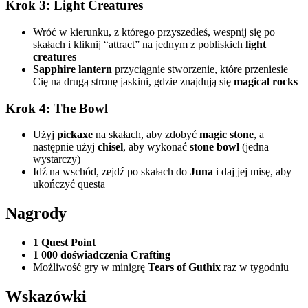
Krok 3: Light Creatures
Wróć w kierunku, z którego przyszedłeś, wespnij się po
skałach i kliknij “attract” na jednym z pobliskich
light
creatures
Sapphire lantern
przyciągnie stworzenie, które przeniesie
Cię na drugą stronę jaskini, gdzie znajdują się
magical rocks
Krok 4: The Bowl
Użyj
pickaxe
na skałach, aby zdobyć
magic stone
, a
następnie użyj
chisel
, aby wykonać
stone bowl
(jedna
wystarczy)
Idź na wschód, zejdź po skałach do
Juna
i daj jej misę, aby
ukończyć questa
Nagrody
1 Quest Point
1 000 doświadczenia Crafting
Możliwość gry w minigrę
Tears of Guthix
raz w tygodniu
Wskazówki