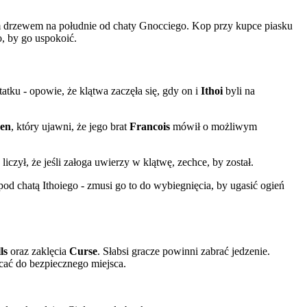
m drzewem na południe od chaty Gnocciego. Kop przy kupce piasku
, by go uspokoić.
tatku - opowie, że klątwa zaczęła się, gdy on i
Ithoi
byli na
en
, który ujawni, że jego brat
Francois
mówił o możliwym
iczył, że jeśli załoga uwierzy w klątwę, zechce, by został.
od chatą Ithoiego - zmusi go to do wybiegnięcia, by ugasić ogień
ls
oraz zaklęcia
Curse
. Słabsi gracze powinni zabrać jedzenie.
acać do bezpiecznego miejsca.