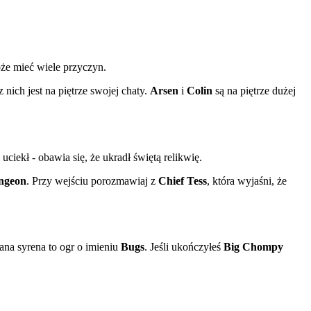
oże mieć wiele przyczyn.
nich jest na piętrze swojej chaty.
Arsen
i
Colin
są na piętrze dużej
uciekł - obawia się, że ukradł świętą relikwię.
ngeon
. Przy wejściu porozmawiaj z
Chief Tess
, która wyjaśni, że
ana syrena to ogr o imieniu
Bugs
. Jeśli ukończyłeś
Big Chompy