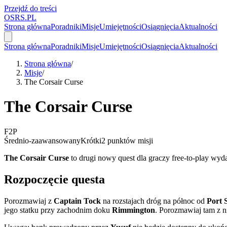
Przejdź do treści
OSRS.
P
L
Strona główna
Poradniki
Misje
Umiejętności
Osiągnięcia
Aktualności
Strona główna
Poradniki
Misje
Umiejętności
Osiągnięcia
Aktualności
Strona główna
/
Misje
/
The Corsair Curse
The Corsair Curse
F2P
Średnio-zaawansowany
Krótki
2 punktów misji
The Corsair Curse
to drugi nowy quest dla graczy free-to-play wy
Rozpoczęcie questa
Porozmawiaj z
Captain Tock
na rozstajach dróg na północ od
Port 
jego statku przy zachodnim doku
Rimmington
. Porozmawiaj tam z 