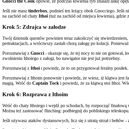
Gnocci the Cook
opowie, że podczas łowienia ryb znalazł lalkę opęt
Jeśli nie masz
tinderbox
, podnieś ten leżący obok Gnocciego. Jeśli 
na zachód od chaty
Ithoi
(tuż na zachód od miejsca łowienia), gdzie 
Krok 5: Zdrajca w załodze
Twój dziennik questów powinien teraz zakończyć się stwierdzeniem, 
pertraktacjach, a wróciwszy zastali chorą załogę po kolacji. Poniewa
Porozmawiaj z
Gnocci
- okazuje się, że tej nocy to nie on gotował, l
zwolnieniu Ithoiego z załogi, bo nawigator nie jest już potrzebny.
Porozmawiaj z
Ithoi
i powiedz, że to on przygotował feralny posiłek. 
Porozmawiaj z Ithoim ponownie i powiedz, że wiesz, iż klątwa jest 
magią. Wróć do
Captain Tock
i powiedz, że za klątwą stoi Ithoi. Wś
Krok 6: Rozprawa z Ithoim
Wróć do chaty Ithoiego i wejdź po schodach, by rozpocząć finałową
Można też zastosować flinching: podbiegnij do pobliskiego teleskopu,
Jeśli używasz ataków dystansowych, licz się z utratą strzał i bełtów -