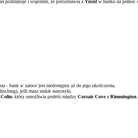
itan podziękuje i wspomni, że porozmawia z
Yusuf
w banku na północ od
ta - bank w zatoce jest niedostępny aż do jego ukończenia.
nching), jeśli masz niskie statystyki.
 Colin
, który umożliwia podróż między
Corsair Cove
a
Rimmington
.