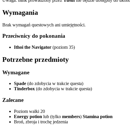
Uwaga: bank prowadzony przez
Yusuf
nie będzie dostępny do ukończ
Wymagania
Brak wymagań questowych ani umiejętności.
Przeciwnicy do pokonania
Ithoi the Navigator
(poziom 35)
Potrzebne przedmioty
Wymagane
Spade
(do zdobycia w trakcie questa)
Tinderbox
(do zdobycia w trakcie questa)
Zalecane
Poziom walki 20
Energy potion
lub (tylko
members
)
Stamina potion
Broń, zbroja i trochę jedzenia