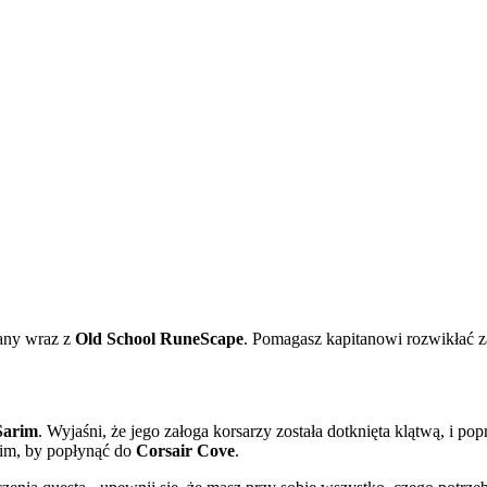
dany wraz z
Old School RuneScape
. Pomagasz kapitanowi rozwikłać za
Sarim
. Wyjaśni, że jego załoga korsarzy została dotknięta klątwą, i p
nim, by popłynąć do
Corsair Cove
.