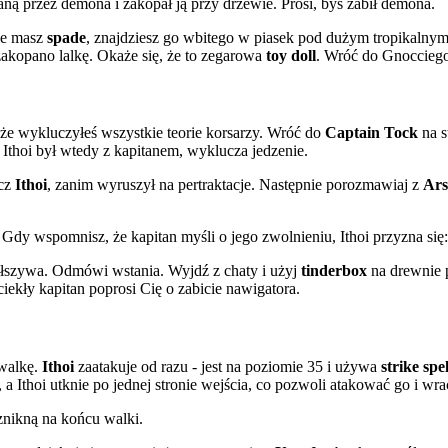
aną przez demona i zakopał ją przy drzewie. Prosi, byś zabił demona.
nie masz
spade
, znajdziesz go wbitego w piasek pod dużym tropikalny
zakopano lalkę. Okaże się, że to zegarowa
toy doll
. Wróć do Gnocciego
że wykluczyłeś wszystkie teorie korsarzy. Wróć do
Captain Tock
na s
ż Ithoi był wtedy z kapitanem, wyklucza jedzenie.
ecz
Ithoi
, zanim wyruszył na pertraktacje. Następnie porozmawiaj z
Ars
Gdy wspomnisz, że kapitan myśli o jego zwolnieniu, Ithoi przyzna się: l
fałszywa. Odmówi wstania. Wyjdź z chaty i użyj
tinderbox
na drewnie p
ciekły kapitan poprosi Cię o zabicie nawigatora.
 walkę.
Ithoi
zaatakuje od razu - jest na poziomie 35 i używa
strike spel
 a Ithoi utknie po jednej stronie wejścia, co pozwoli atakować go i wr
 znikną na końcu walki.