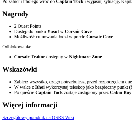
Po zabiciu Ithoiego wróć do
Captain Tock
i wyjaśnij sytuację. Kap
Nagrody
2 Quest Points
Dostęp do banku
Yusuf
w
Corsair Cove
Możliwość cumowania łodzi w porcie
Corsair Cove
Odblokowania:
Corsair Traitor
dostępny w
Nightmare Zone
Wskazówki
Zabierz wszystko, czego potrzebujesz, przed rozpoczęciem ques
W walce z
Ithoi
wykorzystaj teleskop jako bezpieczny punkt (fli
Po queście
Captain Tock
zostaje zastąpiony przez
Cabin Boy
Więcej informacji
Szczegółowy poradnik na OSRS Wiki