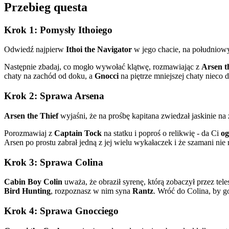
Przebieg questa
Krok 1: Pomysły Ithoiego
Odwiedź najpierw
Ithoi the Navigator
w jego chacie, na południow
Następnie zbadaj, co mogło wywołać klątwę, rozmawiając z
Arsen t
chaty na zachód od doku, a
Gnocci
na piętrze mniejszej chaty nieco 
Krok 2: Sprawa Arsena
Arsen the Thief
wyjaśni, że na prośbę kapitana zwiedzał jaskinie na z
Porozmawiaj z
Captain Tock
na statku i poproś o relikwię - da Ci
og
Arsen po prostu zabrał jedną z jej wielu wykałaczek i że szamani nie
Krok 3: Sprawa Colina
Cabin Boy Colin
uważa, że obraził syrenę, którą zobaczył przez tel
Bird Hunting
, rozpoznasz w nim syna
Rantz
. Wróć do Colina, by g
Krok 4: Sprawa Gnocciego