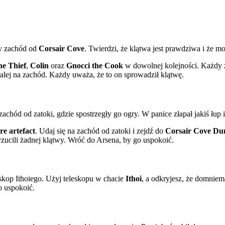
y zachód od
Corsair Cove
. Twierdzi, że klątwa jest prawdziwa i że m
he Thief
,
Colin
oraz
Gnocci the Cook
w dowolnej kolejności. Każdy z 
dalej na zachód. Każdy uważa, że to on sprowadził klątwę.
achód od zatoki, gdzie spostrzegły go ogry. W panice złapał jakiś łup i 
re artefact
. Udaj się na zachód od zatoki i zejdź do
Corsair Cove Du
 rzucili żadnej klątwy. Wróć do Arsena, by go uspokoić.
eskop Ithoiego. Użyj teleskopu w chacie
Ithoi
, a odkryjesz, że domniem
o uspokoić.