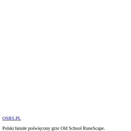
OSRS.
P
L
Polski fansite poświęcony grze Old School RuneScape.